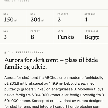
GRATIS TILBUD
BRA
BTA
ETASJER
SOVEROM
150
204
2
4
m²
m²
BAD
ENERGI
STIL
LEVERANSE
3
B
Funkis
Begge
§ I · FØRSTEINNTRYKK
Aurora for skrå tomt — plass til både
familie og utleie.
Aurora for skrå tomt fra ABChus er en moderne funkisbolig
på 203,8 m² bruksareal og 149,9 m² bebygd areal, med
pulttak (6 graders vinkel) og energiklasse B. Modellen tilbys
nøkkelferdig fra 6 314 000 kroner eller ferdig utvendig fra 3
601 000 kroner. Konseptet er en variant av Aurora designet
for skrå terreng, med integrert carport i underetasjen som