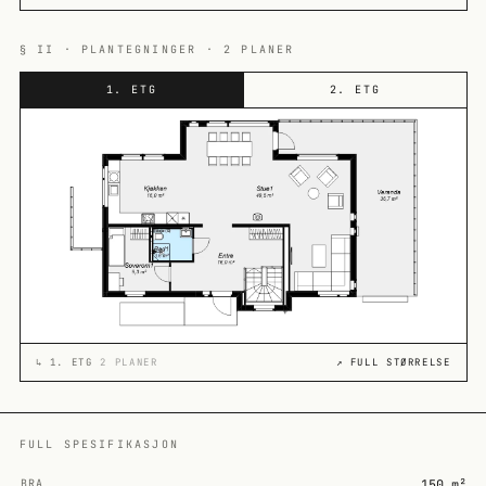
§ II · PLANTEGNINGER · 2 PLANER
1. ETG
2. ETG
↳
1. ETG
2 PLANER
↗ FULL STØRRELSE
FULL SPESIFIKASJON
BRA
150 m²