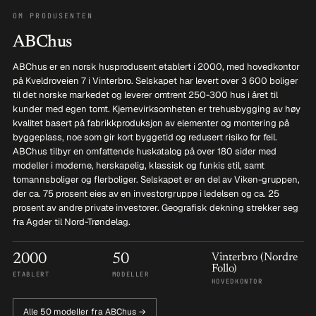
OM PRODUSENTEN
ABChus
ABChus er en norsk husprodusent etablert i 2000, med hovedkontor
på Kveldroveien 7 i Vinterbro. Selskapet har levert over 3 600 boliger
til det norske markedet og leverer omtrent 250-300 hus i året til
kunder med egen tomt. Kjernevirksomheten er trehusbygging av høy
kvalitet basert på fabrikkproduksjon av elementer og montering på
byggeplass, noe som gir kort byggetid og redusert risiko for feil.
ABChus tilbyr en omfattende huskatalog på over 180 sider med
modeller i moderne, herskapelig, klassisk og funkis stil, samt
tomannsboliger og flerboliger. Selskapet er en del av Viken-gruppen,
der ca. 75 prosent eies av en investorgruppe i ledelsen og ca. 25
prosent av andre private investorer. Geografisk dekning strekker seg
fra Agder til Nord-Trøndelag.
2000
50
Vinterbro (Nordre
Follo)
ETABLERT
MODELLER
HOVEDKONTOR
Alle 50 modeller fra ABChus →