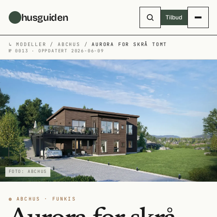
Hopp til hovedinnhold
husguiden
Tilbud
↳
MODELLER
/
ABCHUS
/
AURORA FOR SKRÅ TOMT
№ 0013 · OPPDATERT 2026-06-09
FOTO: ABCHUS
◍ ABCHUS · FUNKIS