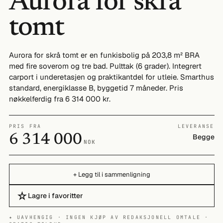
Aurora for skrå
tomt
Aurora for skrå tomt er en funkisbolig på 203,8 m² BRA
med fire soverom og tre bad. Pulttak (6 grader). Integrert
carport i underetasjen og praktikantdel for utleie. Smarthus
standard, energiklasse B, byggetid 7 måneder. Pris
nøkkelferdig fra 6 314 000 kr.
PRIS FRA
LEVERANSE
6 314 000
Begge
NOK
+ Legg til i sammenligning
☆
Lagre i favoritter
✦ UAVHENGIG · INGEN KJØP AV REDAKSJONELL OMTALE ·