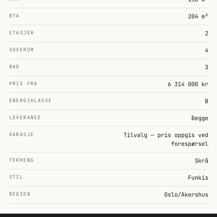
BTA
204 m²
ETASJER
2
SOVEROM
4
BAD
3
PRIS FRA
6 314 000 kr
ENERGIKLASSE
B
LEVERANSE
Begge
GARASJE
Tilvalg — pris oppgis ved
forespørsel
TERRENG
Skrå
STIL
Funkis
REGION
Oslo/Akershus