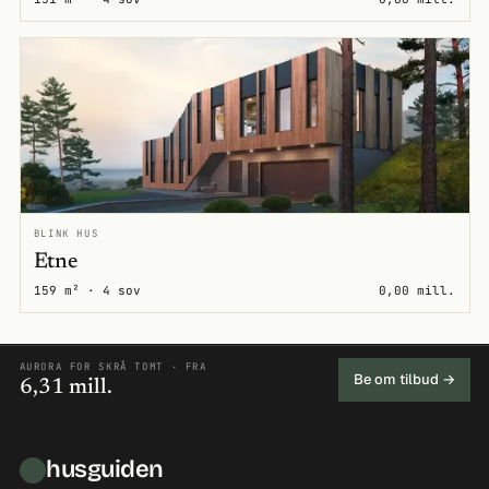
BLINK HUS
Etne
159 m² · 4 sov
0,00 mill.
AURORA FOR SKRÅ TOMT · FRA
Be om tilbud →
6,31 mill.
husguiden