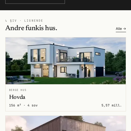
↳ §IV · LIGNENDE
Andre funkis hus.
Alle →
BERGE HUS
Hovda
156 m² · 4 sov
5,57 mill.