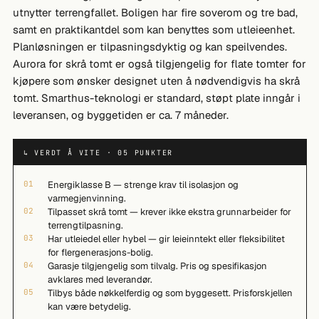
utnytter terrengfallet. Boligen har fire soverom og tre bad,
samt en praktikantdel som kan benyttes som utleieenhet.
Planløsningen er tilpasningsdyktig og kan speilvendes.
Aurora for skrå tomt er også tilgjengelig for flate tomter for
kjøpere som ønsker designet uten å nødvendigvis ha skrå
tomt. Smarthus-teknologi er standard, støpt plate inngår i
leveransen, og byggetiden er ca. 7 måneder.
↳ VERDT Å VITE · 05 PUNKTER
01
Energiklasse B — strenge krav til isolasjon og
varmegjenvinning.
02
Tilpasset skrå tomt — krever ikke ekstra grunnarbeider for
terrengtilpasning.
03
Har utleiedel eller hybel — gir leieinntekt eller fleksibilitet
for flergenerasjons-bolig.
04
Garasje tilgjengelig som tilvalg. Pris og spesifikasjon
avklares med leverandør.
05
Tilbys både nøkkelferdig og som byggesett. Prisforskjellen
kan være betydelig.