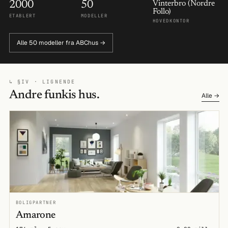
2000
50
Vinterbro (Nordre
Follo)
ETABLERT
MODELLER
HOVEDKONTOR
Alle 50 modeller fra ABChus →
↳ §IV · LIGNENDE
Andre funkis hus.
Alle →
BOLIGPARTNER
Amarone