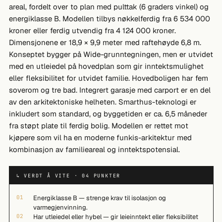
areal, fordelt over to plan med pulttak (6 graders vinkel) og
energiklasse B. Modellen tilbys nøkkelferdig fra 6 534 000
kroner eller ferdig utvendig fra 4 124 000 kroner.
Dimensjonene er 18,9 × 9,9 meter med raftehøyde 6,8 m.
Konseptet bygger på Wide-grunntegningen, men er utvidet
med en utleiedel på hovedplan som gir inntektsmulighet
eller fleksibilitet for utvidet familie. Hovedboligen har fem
soverom og tre bad. Integrert garasje med carport er en del
av den arkitektoniske helheten. Smarthus-teknologi er
inkludert som standard, og byggetiden er ca. 6,5 måneder
fra støpt plate til ferdig bolig. Modellen er rettet mot
kjøpere som vil ha en moderne funkis-arkitektur med
kombinasjon av familieareal og inntektspotensial.
↳ VERDT Å VITE · 04 PUNKTER
01
Energiklasse B — strenge krav til isolasjon og
varmegjenvinning.
02
Har utleiedel eller hybel — gir leieinntekt eller fleksibilitet