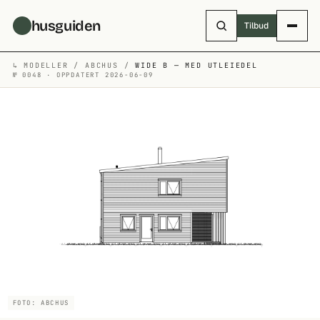
Hopp til hovedinnhold
husguiden
Tilbud
↳
MODELLER
/
ABCHUS
/
WIDE B — MED UTLEIEDEL
№ 0048 · OPPDATERT 2026-06-09
FOTO: ABCHUS