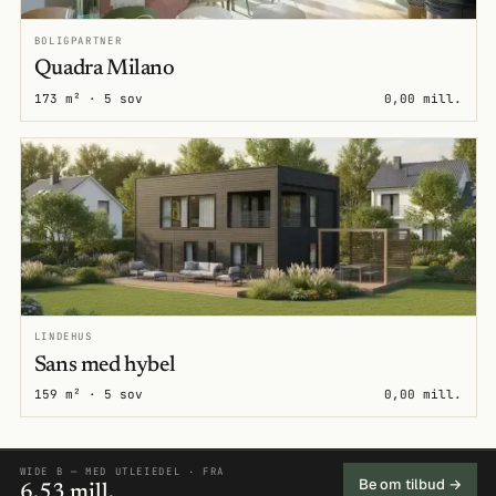
BOLIGPARTNER
Quadra Milano
173 m² · 5 sov
0,00 mill.
LINDEHUS
Sans med hybel
159 m² · 5 sov
0,00 mill.
WIDE B — MED UTLEIEDEL · FRA
Be om tilbud →
6,53 mill.