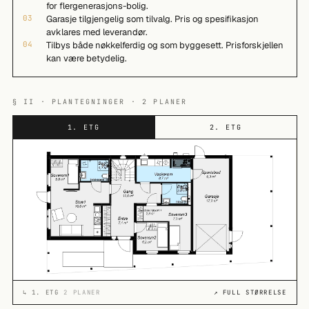
for flergenerasjons-bolig.
03
Garasje tilgjengelig som tilvalg. Pris og spesifikasjon
avklares med leverandør.
04
Tilbys både nøkkelferdig og som byggesett. Prisforskjellen
kan være betydelig.
§ II · PLANTEGNINGER · 2 PLANER
1. ETG
2. ETG
↳
1. ETG
2 PLANER
↗ FULL STØRRELSE