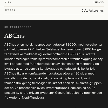
STIL
Funkis
REGION
Oslo/Akershus
OM PRODUSENTEN
ABChus
ABChus er en norsk husprodusent etablert i 2000, med hovedkontor
på Kveldroveien 7 i Vinterbro. Selskapet har levert over 3 600 boliger
til det norske markedet og leverer omtrent 250-300 hus i året til
kunder med egen tomt. Kjernevirksomheten er trehusbygging av høy
kvalitet basert på fabrikkproduksjon av elementer og montering på
byggeplass, noe som gir kort byggetid og redusert risiko for feil.
ABChus tilbyr en omfattende huskatalog på over 180 sider med
modeller i moderne, herskapelig, klassisk og funkis stil, samt
tomannsboliger og flerboliger. Selskapet er en del av Viken-gruppen,
der ca. 75 prosent eies av en investorgruppe i ledelsen og ca. 25
prosent av andre private investorer. Geografisk dekning strekker seg
fra Agder til Nord-Trøndelag.