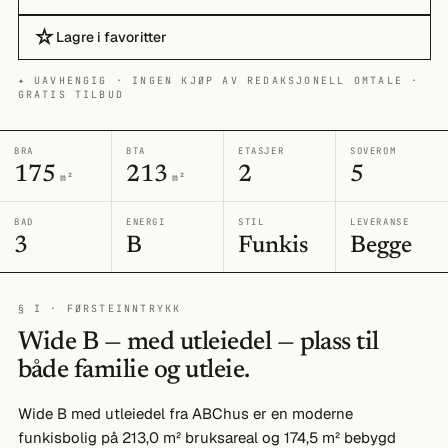
☆
Lagre i favoritter
✦ UAVHENGIG · INGEN KJØP AV REDAKSJONELL OMTALE ·
GRATIS TILBUD
BRA
BTA
ETASJER
SOVEROM
175
213
2
5
m²
m²
BAD
ENERGI
STIL
LEVERANSE
3
B
Funkis
Begge
§ I · FØRSTEINNTRYKK
Wide B — med utleiedel — plass til
både familie og utleie.
Wide B med utleiedel fra ABChus er en moderne
funkisbolig på 213,0 m² bruksareal og 174,5 m² bebygd