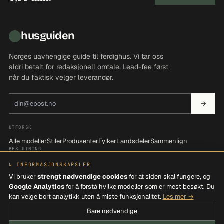
husguiden
Norges uavhengige guide til ferdighus. Vi tar oss
aldri betalt for redaksjonell omtale. Lead-fee først
når du faktisk velger leverandør.
E-postadresse
→
UTFORSK
Alle modeller
Stiler
Produsenter
Fylker
Landsdeler
Sammenlign
BESLUTNING
Be om tilbud
Søk i katalogen
Filtrer etter behov
↳ INFORMASJONSKAPSLER
OM OSS
Vi bruker
strengt nødvendige cookies
for at siden skal fungere, og
Om Husguiden
Kontakt
Personvern
Vilkår
Google Analytics
for å forstå hvilke modeller som er mest besøkt. Du
kan velge bort analytikk uten å miste funksjonalitet.
Les mer →
Bare nødvendige
© 2026 VIEVO AS · ORG. 915 358 403 MVA ·