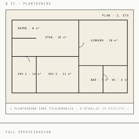
§ II · PLANTEGNING
PLAN · 1. ETG
ENTRÉ · 8 m²
STUE · 32 m²
KJØKKEN · 18 m²
SOV 1 · 14 m²
SOV 2 · 11 m²
BAD · 7 m²
WC · 3 m²
↳ PLANTEGNING IKKE TILGJENGELIG · 2 ETASJER
BE OM BROSJYRE →
FULL SPESIFIKASJON