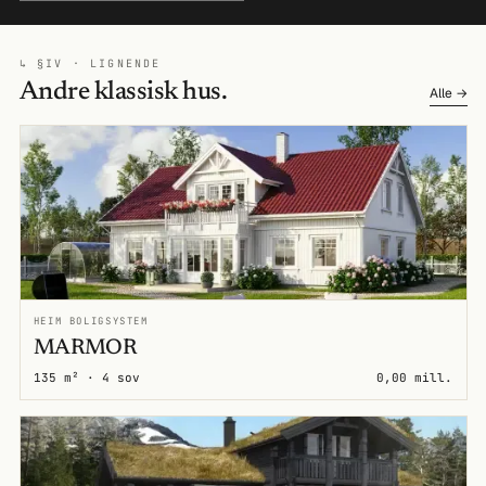
↳ §IV · LIGNENDE
Andre klassisk hus.
Alle →
HEIM BOLIGSYSTEM
MARMOR
135 m² · 4 sov
0,00 mill.