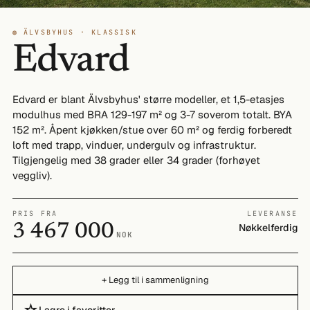
◍ ÄLVSBYHUS · KLASSISK
Edvard
Edvard er blant Älvsbyhus' større modeller, et 1,5-etasjes
modulhus med BRA 129-197 m² og 3-7 soverom totalt. BYA
152 m². Åpent kjøkken/stue over 60 m² og ferdig forberedt
loft med trapp, vinduer, undergulv og infrastruktur.
Tilgjengelig med 38 grader eller 34 grader (forhøyet
veggliv).
PRIS FRA
LEVERANSE
3 467 000
Nøkkelferdig
NOK
+ Legg til i sammenligning
Lagre i favoritter