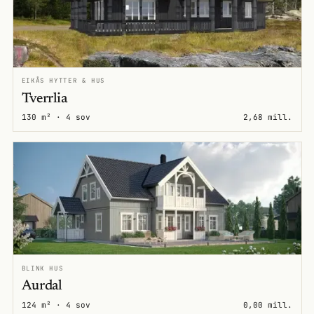
EIKÅS HYTTER & HUS
Tverrlia
130 m² · 4 sov
2,68 mill.
BLINK HUS
Aurdal
124 m² · 4 sov
0,00 mill.