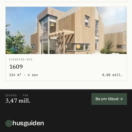
FJOGSTAD-HUS
1609
124 m² · 4 sov
0,00 mill.
EDVARD · FRA
Be om tilbud →
3,47 mill.
husguiden