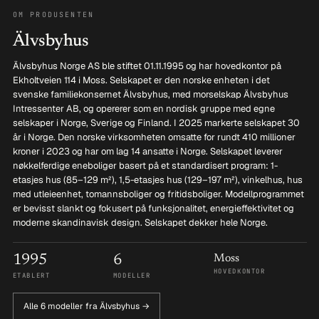
OM PRODUSENTEN
Älvsbyhus
Älvsbyhus Norge AS ble stiftet 01.11.1995 og har hovedkontor på
Ekholtveien 114 i Moss. Selskapet er den norske enheten i det
svenske familiekonsernet Älvsbyhus, med morselskap Älvsbyhus
Intressenter AB, og opererer som en nordisk gruppe med egne
selskaper i Norge, Sverige og Finland. I 2025 markerte selskapet 30
år i Norge. Den norske virksomheten omsatte for rundt 410 millioner
kroner i 2023 og har om lag 14 ansatte i Norge. Selskapet leverer
nøkkelferdige eneboliger basert på et standardisert program: 1-
etasjes hus (85–129 m²), 1,5-etasjes hus (129–197 m²), vinkelhus, hus
med utleieenhet, tomannsboliger og fritidsboliger. Modellprogrammet
er bevisst slankt og fokusert på funksjonalitet, energieffektivitet og
moderne skandinavisk design. Selskapet dekker hele Norge.
1995
6
Moss
HOVEDKONTOR
ETABLERT
MODELLER
Alle 6 modeller fra Älvsbyhus →