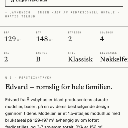
☆
✦ UAVHENGIG · INGEN KJØP AV REDAKSJONELL OMTALE ·
GRATIS TILBUD
BRA
BTA
ETASJER
SOVEROM
129
148
2
4
m²
m²
BAD
ENERGI
STIL
LEVERANSE
2
B
Klassisk
Nøkkelfe
§ I · FØRSTEINNTRYKK
Edvard — romslig for hele familien.
Edvard fra Älvsbyhus er blant produsentens største
modeller, basert på en av deres bestselgende design
gjennom tidene. Modellen er et 1,5-etasjes modulhus med
bruksareal på 129-197 m² avhengig av om loftet
ferdigstilles, og 3-7 soverom totalt. BYA er 152 m².