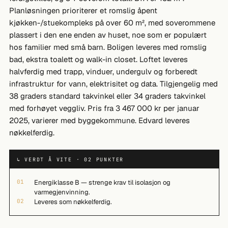
Planløsningen prioriterer et romslig åpent
kjøkken-/stuekompleks på over 60 m², med soverommene
plassert i den ene enden av huset, noe som er populært
hos familier med små barn. Boligen leveres med romslig
bad, ekstra toalett og walk-in closet. Loftet leveres
halvferdig med trapp, vinduer, undergulv og forberedt
infrastruktur for vann, elektrisitet og data. Tilgjengelig med
38 graders standard takvinkel eller 34 graders takvinkel
med forhøyet veggliv. Pris fra 3 467 000 kr per januar
2025, varierer med byggekommune. Edvard leveres
nøkkelferdig.
↳ VERDT Å VITE · 02 PUNKTER
01
Energiklasse B — strenge krav til isolasjon og
varmegjenvinning.
02
Leveres som nøkkelferdig.