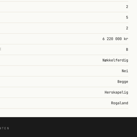
2
5
2
6 220 000 kr
E
B
Nøkkelferdig
Nei
Begge
Herskapelig
Rogaland
NTEN