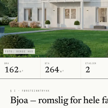
FOTO: BERGE HUS
BRA
BTA
ETASJER
162
264
2
m²
m²
§ I · FØRSTEINNTRYKK
Bjoa — romslig for hele f