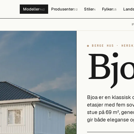
Modeller
Produsenter
Stiler
Fylker
Lands
962
32
4
15
◍ BERGE HUS · HERSK
Bj
Bjoa er en klassisk
etasjer med fem sov
stue på 69 m², gener
gir både eleganse og