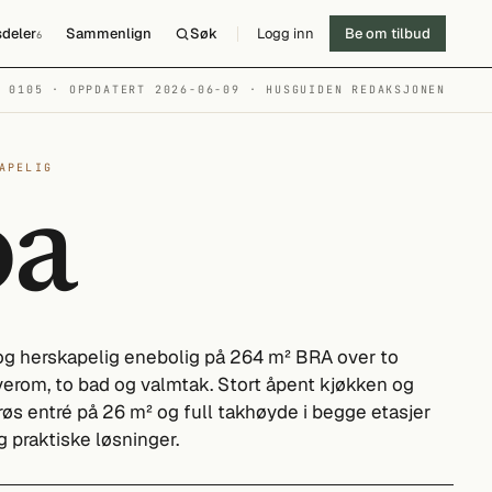
deler
Sammenlign
Søk
Logg inn
Be om tilbud
6
№ 0105 · OPPDATERT 2026-06-09
· HUSGUIDEN REDAKSJONEN
APELIG
oa
 og herskapelig enebolig på 264 m² BRA over to
erom, to bad og valmtak. Stort åpent kjøkken og
øs entré på 26 m² og full takhøyde i begge etasjer
 praktiske løsninger.