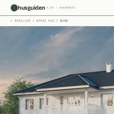
Hopp til hovedinnhold
husguiden
V.04 · UAVHENGIG
↳
MODELLER
/
BERGE HUS
/
BJOA