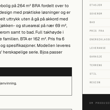
ebolig på 264 m² BRA fordelt over to
ETASJER
design med praktiske løsninger og er
SOVEROM
nelt uttrykk uten å gå på akkord med
BAD
kjøkken- og stueareal på nær 69 m²,
PRIS FRA
erom samt to bad. Full takhøyde i
e familien. BTA er 162 m². Pris fra 6
ENERGIKLASS
og spesifikasjoner. Modellen leveres
LEVERANSE
' herskapelige serie. Bjoa passer
GARASJE
TERRENG
STIL
REGION
jenvinning.
OM PRODUSE