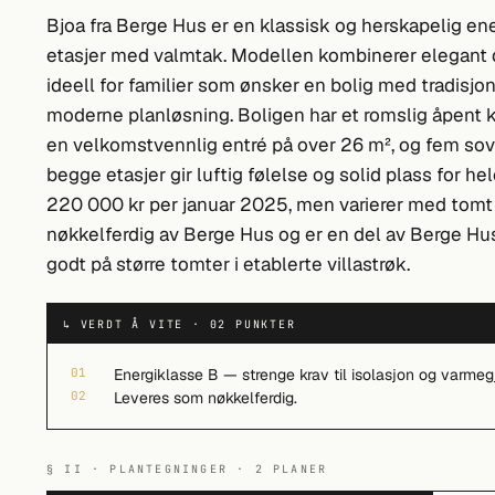
Bjoa fra Berge Hus er en klassisk og herskapelig en
etasjer med valmtak. Modellen kombinerer elegant 
ideell for familier som ønsker en bolig med tradisjo
moderne planløsning. Boligen har et romslig åpent 
en velkomstvennlig entré på over 26 m², og fem sov
begge etasjer gir luftig følelse og solid plass for hel
220 000 kr per januar 2025, men varierer med tomt 
nøkkelferdig av Berge Hus og er en del av Berge Hus
godt på større tomter i etablerte villastrøk.
↳ VERDT Å VITE · 02 PUNKTER
01
Energiklasse B — strenge krav til isolasjon og varmeg
02
Leveres som nøkkelferdig.
§ II · PLANTEGNINGER · 2 PLANER