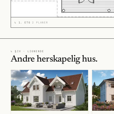
↳
1. ETG
2 PLANER
↳ §IV · LIGNENDE
Andre herskapelig hus.