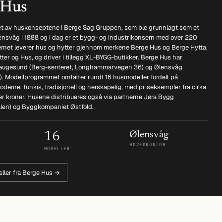
 Hus
et av huskonseptene i Berge Sag Gruppen, som ble grunnlagt som et
lensvåg i 1888 og i dag er et bygg- og industrikonsern med over 220
ernet leverer hus og hytter gjennom merkene Berge Hus og Berge Hytta,
ter og Hus, og driver i tillegg XL-BYGG-butikker. Berge Hus har
Haugesund (Berg-senteret, Longhammarvegen 36) og Ølensvåg
). Modellprogrammet omfatter rundt 16 husmodeller fordelt på
derne, funkis, tradisjonell og herskapelig, med priseksempler fra cirka
ioner kroner. Husene distribueres også via partnerne Jøra Bygg
len) og Byggkompaniet Østfold.
16
Ølensvåg
HOVEDKONTOR
MODELLER
eller fra Berge Hus →