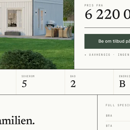
PRIS FRA
6 220 
Be om tilbud p
✦ UAVHENGIG · INGEN
SOVEROM
BAD
ENERG
5
2
B
FULL SPESI
BRA
amilien.
BTA