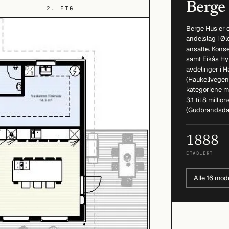
Berge
2. ETG
Berge Hus er 
andelslag i Ø
ansatte. Kons
samt Eikås Hyt
avdelinger i 
(Haukelivegen
kategoriene mo
3,1 til 8 mill
(Gudbrandsda
1888
ETABLERT
Alle 16 mod