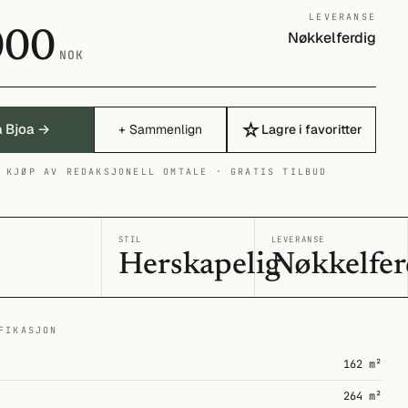
LEVERANSE
000
Nøkkelferdig
NOK
☆
å Bjoa →
+ Sammenlign
Lagre i favoritter
 KJØP AV REDAKSJONELL OMTALE · GRATIS TILBUD
I
STIL
LEVERANSE
Herskapelig
Nøkkelfer
FIKASJON
162 m²
264 m²