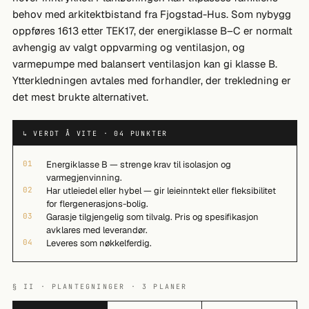
behov med arkitektbistand fra Fjogstad-Hus. Som nybygg
oppføres 1613 etter TEK17, der energiklasse B–C er normalt
avhengig av valgt oppvarming og ventilasjon, og
varmepumpe med balansert ventilasjon kan gi klasse B.
Ytterkledningen avtales med forhandler, der trekledning er
det mest brukte alternativet.
↳ VERDT Å VITE · 04 PUNKTER
01
Energiklasse B — strenge krav til isolasjon og
varmegjenvinning.
02
Har utleiedel eller hybel — gir leieinntekt eller fleksibilitet
for flergenerasjons-bolig.
03
Garasje tilgjengelig som tilvalg. Pris og spesifikasjon
avklares med leverandør.
04
Leveres som nøkkelferdig.
§ II · PLANTEGNINGER · 3 PLANER