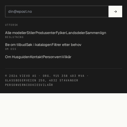
E-postadresse
→
UTFORSK
Alle modeller
Stiler
Produsenter
Fylker
Landsdeler
Sammenlign
BESLUTNING
Be om tilbud
Søk i katalogen
Filtrer etter behov
OM OSS
Om Husguiden
Kontakt
Personvern
Vilkår
© 2026 VIEVO AS · ORG. 915 358 403 MVA ·
GLASSBEGERVEIEN 250, 4032 STAVANGER
PERSONVERN
COOKIES
VILKÅR