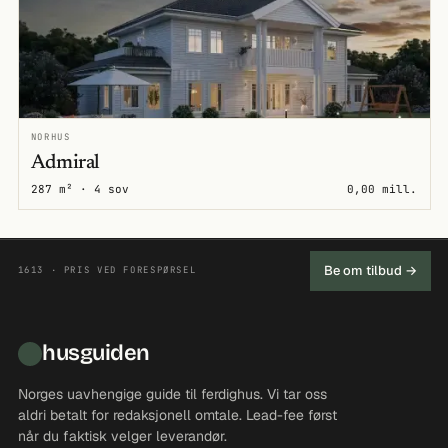
NORHUS
Admiral
287 m² · 4 sov
0,00 mill.
Be om tilbud →
1613 · PRIS VED FORESPØRSEL
husguiden
Norges uavhengige guide til ferdighus. Vi tar oss
aldri betalt for redaksjonell omtale. Lead-fee først
når du faktisk velger leverandør.