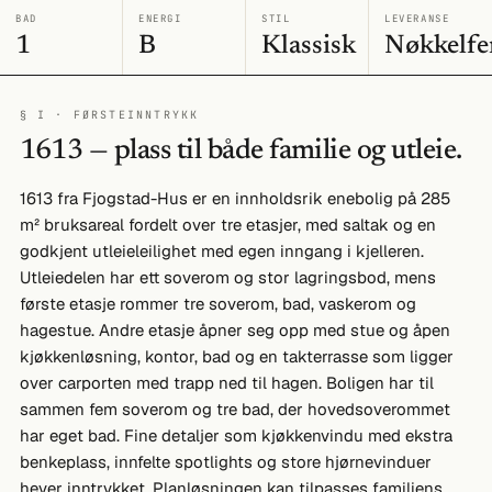
BAD
ENERGI
STIL
LEVERANSE
1
B
Klassisk
Nøkkelfe
§ I · FØRSTEINNTRYKK
1613 — plass til både familie og utleie.
1613 fra Fjogstad-Hus er en innholdsrik enebolig på 285
m² bruksareal fordelt over tre etasjer, med saltak og en
godkjent utleieleilighet med egen inngang i kjelleren.
Utleiedelen har ett soverom og stor lagringsbod, mens
første etasje rommer tre soverom, bad, vaskerom og
hagestue. Andre etasje åpner seg opp med stue og åpen
kjøkkenløsning, kontor, bad og en takterrasse som ligger
over carporten med trapp ned til hagen. Boligen har til
sammen fem soverom og tre bad, der hovedsoverommet
har eget bad. Fine detaljer som kjøkkenvindu med ekstra
benkeplass, innfelte spotlights og store hjørnevinduer
hever inntrykket. Planløsningen kan tilpasses familiens