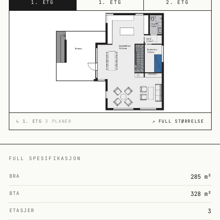
1. ETG
1. ETG
2. ETG
↳
1. ETG
3 PLANER
↗ FULL STØRRELSE
FULL SPESIFIKASJON
BRA
285 m²
BTA
328 m²
ETASJER
3