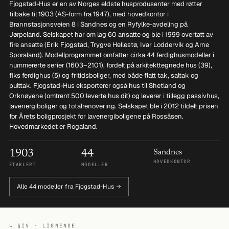
Fjogstad-Hus er en av Norges eldste husprodusenter med røtter
tilbake til 1903 (AS-form fra 1947), med hovedkontor i
Brannstasjonsveien 8 i Sandnes og en Ryfylke-avdeling på
Jørpeland. Selskapet har om lag 60 ansatte og ble i 1999 overtatt av
fire ansatte (Erik Fjogstad, Trygve Hellestø, Ivar Loddervik og Arne
Sporaland). Modellprogrammet omfatter cirka 44 ferdighusmodeller i
nummererte serier (1603–2101), fordelt på arkitekttegnede hus (39),
fiks ferdighus (5) og fritidsboliger, med både flatt tak, saltak og
pulttak. Fjogstad-Hus eksporterer også hus til Shetland og
Orknøyene (omtrent 500 leverte hus dit) og leverer i tillegg passivhus,
lavenergiboliger og totalrenovering. Selskapet ble i 2012 tildelt prisen
for Årets boligprosjekt for lavenergiboligene på Rossåsen.
Hovedmarkedet er Rogaland.
1903
44
Sandnes
HOVEDKONTOR
ETABLERT
MODELLER
Alle 44 modeller fra Fjogstad-Hus →
↳ §IV · LIGNENDE