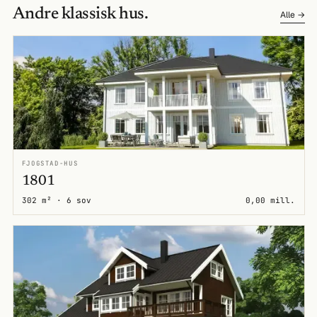
Andre klassisk hus.
Alle →
FJOGSTAD-HUS
1801
302 m² · 6 sov
0,00 mill.