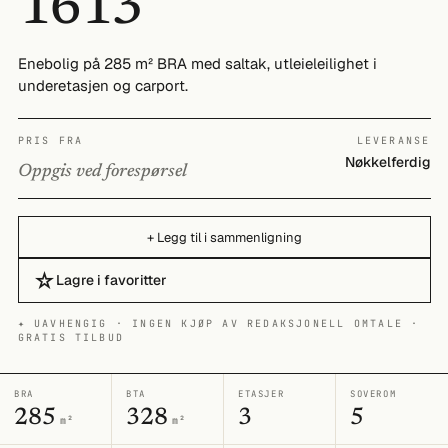
1613
Enebolig på 285 m² BRA med saltak, utleieleilighet i
underetasjen og carport.
PRIS FRA
LEVERANSE
Nøkkelferdig
Oppgis ved forespørsel
+ Legg til i sammenligning
☆
Lagre i favoritter
✦ UAVHENGIG · INGEN KJØP AV REDAKSJONELL OMTALE ·
GRATIS TILBUD
BRA
BTA
ETASJER
SOVEROM
285
328
3
5
m²
m²