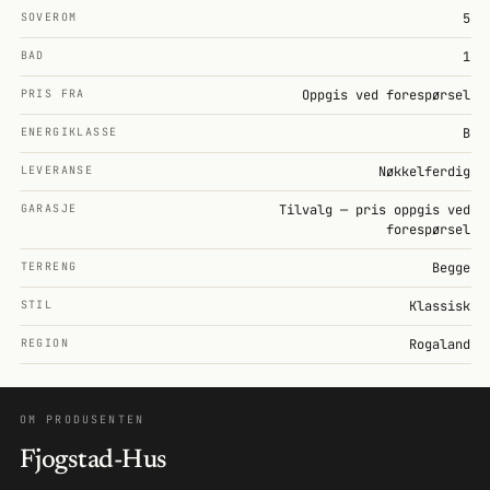
SOVEROM
5
BAD
1
PRIS FRA
Oppgis ved forespørsel
ENERGIKLASSE
B
LEVERANSE
Nøkkelferdig
GARASJE
Tilvalg — pris oppgis ved
forespørsel
TERRENG
Begge
STIL
Klassisk
REGION
Rogaland
OM PRODUSENTEN
Fjogstad-Hus