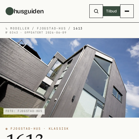
Hopp til hovedinnhold
husguiden
Tilbud
↳
MODELLER
/
FJOGSTAD-HUS
/
1613
№ 0343 · OPPDATERT 2026-06-09
FOTO: FJOGSTAD-HUS
◍ FJOGSTAD-HUS · KLASSISK