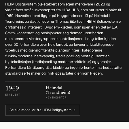
HEIM Boligsystem ble etablert som egen merkevare i 2023 og
viderefører småhuskonseptet fra HIBA HUS, som har røtter tilbake til
1969. Hovedkontoret ligger på Heggstadmoen 13 på Heimdal i
Trondheim, og daglig leder er Thomas Eilertsen. HEIM Boligsystem er
driftsmessig integrert i Byggern-kjeden, som igjen er en del av E.A.
Smith-konsernet, og posisjonerer seg dermed utenfor den
dominerende Mestergruppen-konstellasjonen. I dag teller kjeden
over 50 forhandlere over hele landet, og leverer arkitekttegnede
typehus med gjennomtenkte plantegninger i kategoriene
funkis/moderne, herskapelig, tradisjonell og nostalgi, samt en
hyttekolleksjon (tradisjonell og moderne arkitektur) og garasjer.
Forhandlere får tilgang til arkitekt- og ingeniørkontor, markedsstøtte,
standardiserte maler og innkjøpsavtaler gjennom kjeden.
1969
Heimdal
(Trondheim)
ETABLERT
HOVEDKONTOR
Se alle modeller fra HEIM Boligsystem →