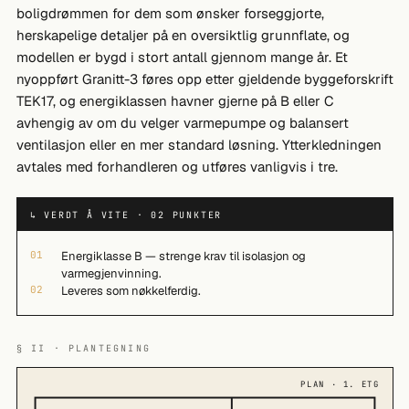
boligdrømmen for dem som ønsker forseggjorte,
herskapelige detaljer på en oversiktlig grunnflate, og
modellen er bygd i stort antall gjennom mange år. Et
nyoppført Granitt-3 føres opp etter gjeldende byggeforskrift
TEK17, og energiklassen havner gjerne på B eller C
avhengig av om du velger varmepumpe og balansert
ventilasjon eller en mer standard løsning. Ytterkledningen
avtales med forhandleren og utføres vanligvis i tre.
↳ VERDT Å VITE · 02 PUNKTER
01
Energiklasse B — strenge krav til isolasjon og
varmegjenvinning.
02
Leveres som nøkkelferdig.
§ II · PLANTEGNING
PLAN · 1. ETG