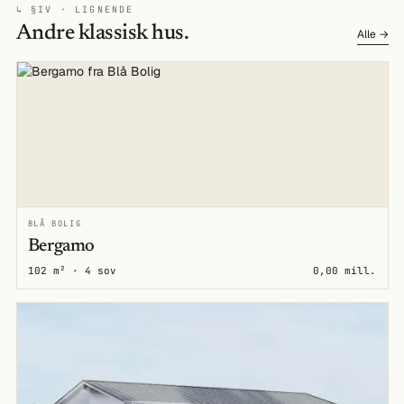
↳ §IV · LIGNENDE
Andre klassisk hus.
Alle →
BLÅ BOLIG
Bergamo
102 m² · 4 sov
0,00 mill.