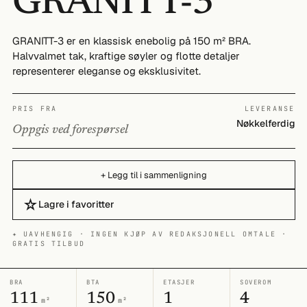
GRANITT-3
GRANITT-3 er en klassisk enebolig på 150 m² BRA.
Halvvalmet tak, kraftige søyler og flotte detaljer
representerer eleganse og eksklusivitet.
PRIS FRA
LEVERANSE
Nøkkelferdig
Oppgis ved forespørsel
+ Legg til i sammenligning
☆
Lagre i favoritter
✦ UAVHENGIG · INGEN KJØP AV REDAKSJONELL OMTALE ·
GRATIS TILBUD
BRA
BTA
ETASJER
SOVEROM
111
150
1
4
m²
m²