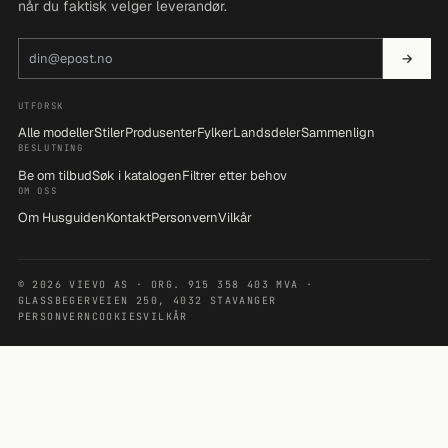
når du faktisk velger leverandør.
E-postadresse
→
UTFORSK
Alle modeller
Stiler
Produsenter
Fylker
Landsdeler
Sammenlign
BESLUTNING
Be om tilbud
Søk i katalogen
Filtrer etter behov
OM OSS
Om Husguiden
Kontakt
Personvern
Vilkår
© 2026 VIEVO AS · ORG. 915 358 403 MVA ·
GLASSBEGERVEIEN 250, 4032 STAVANGER
PERSONVERN
COOKIES
VILKÅR