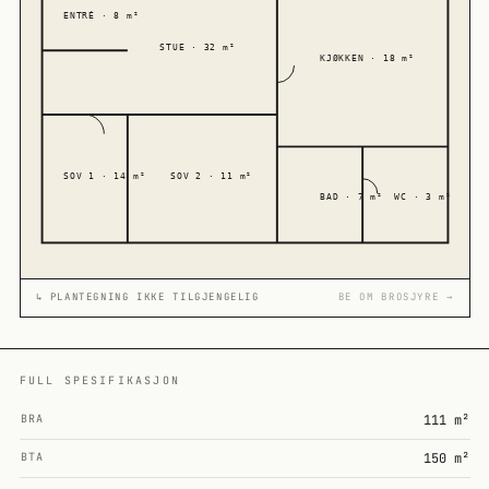
ENTRÉ · 8 m²
STUE · 32 m²
KJØKKEN · 18 m²
SOV 1 · 14 m²
SOV 2 · 11 m²
BAD · 7 m²
WC · 3 m²
↳ PLANTEGNING IKKE TILGJENGELIG
BE OM BROSJYRE →
FULL SPESIFIKASJON
BRA
111 m²
BTA
150 m²