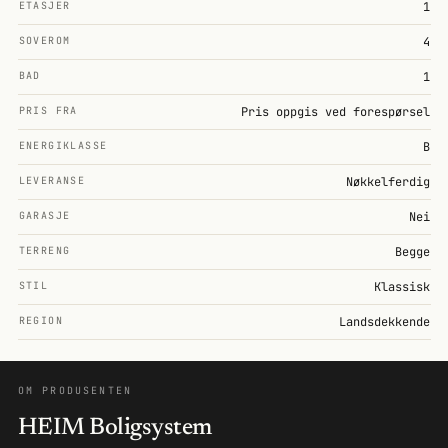
ETASJER
1
SOVEROM
4
BAD
1
PRIS FRA
Pris oppgis ved forespørsel
ENERGIKLASSE
B
LEVERANSE
Nøkkelferdig
GARASJE
Nei
TERRENG
Begge
STIL
Klassisk
REGION
Landsdekkende
OM PRODUSENTEN
HEIM Boligsystem