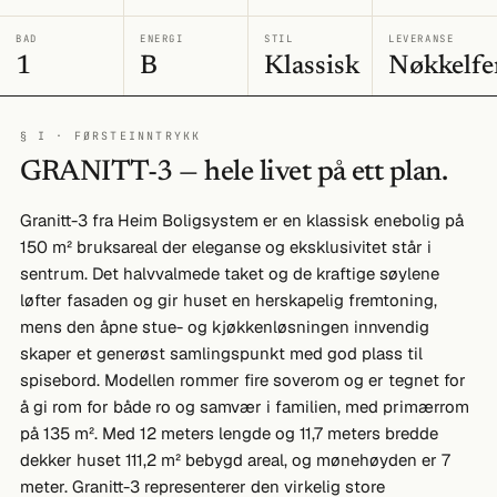
BAD
ENERGI
STIL
LEVERANSE
1
B
Klassisk
Nøkkelfe
§ I · FØRSTEINNTRYKK
GRANITT-3 — hele livet på ett plan.
Granitt-3 fra Heim Boligsystem er en klassisk enebolig på
150 m² bruksareal der eleganse og eksklusivitet står i
sentrum. Det halvvalmede taket og de kraftige søylene
løfter fasaden og gir huset en herskapelig fremtoning,
mens den åpne stue- og kjøkkenløsningen innvendig
skaper et generøst samlingspunkt med god plass til
spisebord. Modellen rommer fire soverom og er tegnet for
å gi rom for både ro og samvær i familien, med primærrom
på 135 m². Med 12 meters lengde og 11,7 meters bredde
dekker huset 111,2 m² bebygd areal, og mønehøyden er 7
meter. Granitt-3 representerer den virkelig store