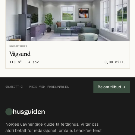
NORGESHUS
Vågsund
118 m² · 4 sov
0,00 mill.
Be om tilbud →
GRANITT-3 · PRIS VED FORESPØRSEL
husguiden
Norges uavhengige guide til ferdighus. Vi tar oss
aldri betalt for redaksjonell omtale. Lead-fee først