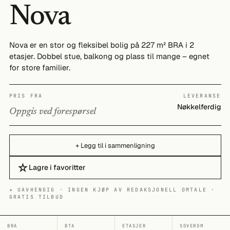
Nova
Nova er en stor og fleksibel bolig på 227 m² BRA i 2
etasjer. Dobbel stue, balkong og plass til mange – egnet
for store familier.
PRIS FRA
LEVERANSE
Nøkkelferdig
Oppgis ved forespørsel
+ Legg til i sammenligning
☆
Lagre i favoritter
✦ UAVHENGIG · INGEN KJØP AV REDAKSJONELL OMTALE ·
GRATIS TILBUD
BRA
BTA
ETASJER
SOVEROM