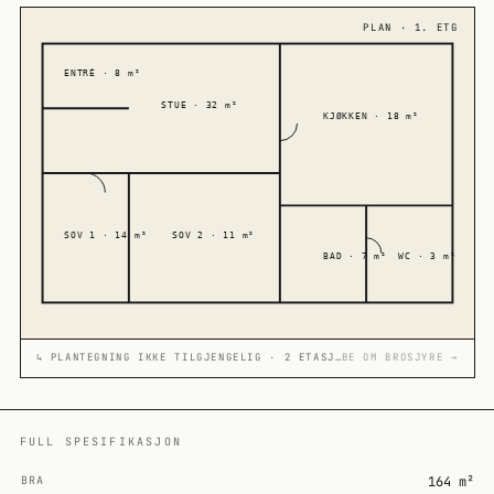
PLAN · 1. ETG
ENTRÉ · 8 m²
STUE · 32 m²
KJØKKEN · 18 m²
SOV 1 · 14 m²
SOV 2 · 11 m²
BAD · 7 m²
WC · 3 m²
↳ PLANTEGNING IKKE TILGJENGELIG · 2 ETASJER
BE OM BROSJYRE →
FULL SPESIFIKASJON
BRA
164 m²