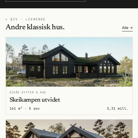
↳ §IV · LIGNENDE
Andre klassisk hus.
Alle →
EIKÅS HYTTER & HUS
Skeikampen utvidet
161 m² · 5 sov
3,31 mill.