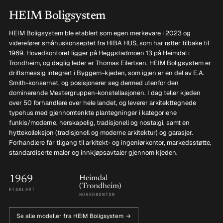
HEIM Boligsystem
HEIM Boligsystem ble etablert som egen merkevare i 2023 og
viderefører småhuskonseptet fra HIBA HUS, som har røtter tilbake til
1969. Hovedkontoret ligger på Heggstadmoen 13 på Heimdal i
Trondheim, og daglig leder er Thomas Eilertsen. HEIM Boligsystem er
driftsmessig integrert i Byggern-kjeden, som igjen er en del av E.A.
Smith-konsernet, og posisjonerer seg dermed utenfor den
dominerende Mestergruppen-konstellasjonen. I dag teller kjeden
over 50 forhandlere over hele landet, og leverer arkitekttegnede
typehus med gjennomtenkte plantegninger i kategoriene
funkis/moderne, herskapelig, tradisjonell og nostalgi, samt en
hyttekolleksjon (tradisjonell og moderne arkitektur) og garasjer.
Forhandlere får tilgang til arkitekt- og ingeniørkontor, markedsstøtte,
standardiserte maler og innkjøpsavtaler gjennom kjeden.
1969
Heimdal
(Trondheim)
ETABLERT
HOVEDKONTOR
Se alle modeller fra HEIM Boligsystem →