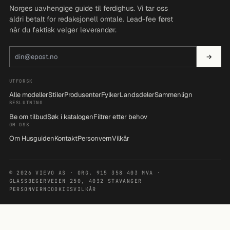
Norges uavhengige guide til ferdighus. Vi tar oss
aldri betalt for redaksjonell omtale. Lead-fee først
når du faktisk velger leverandør.
E-postadresse
→
UTFORSK
Alle modeller
Stiler
Produsenter
Fylker
Landsdeler
Sammenlign
BESLUTNING
Be om tilbud
Søk i katalogen
Filtrer etter behov
OM OSS
Om Husguiden
Kontakt
Personvern
Vilkår
© 2026 VIEVO AS · ORG. 915 358 403 MVA ·
GLASSBEGERVEIEN 250, 4032 STAVANGER
PERSONVERN
COOKIES
VILKÅR