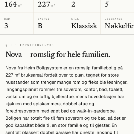
164
227
2
5
m²
m²
BAD
ENERGI
STIL
LEVERANSE
3
B
Klassisk
Nøkkelfe
§ I · FØRSTEINNTRYKK
Nova — romslig for hele familien.
Nova fra Heim Boligsystem er en romslig familiebolig på
227 m² bruksareal fordelt over to plan, tegnet for store
husstander som trenger mange rom og fleksible løsninger.
Inngangsplanet rommer tre soverom, kontor, bad, toalett,
vaskerom og en luftig kjellerstue, mens hovedetasjen har
kjøkken med spiskammers, dobbel stue og
foreldresoverom med eget bad og walk-in-garderobe.
Boligen har totalt fire til fem soverom og tre bad, så det er
god kapasitet både til en stor familie og til gjester. En
sentralt plassert dobbel garasje har direkte inngang til