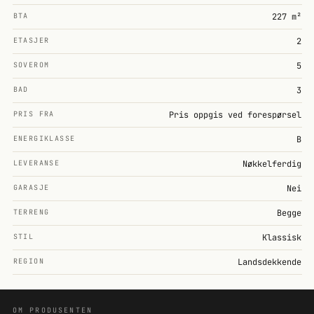
BTA
227 m²
ETASJER
2
SOVEROM
5
BAD
3
PRIS FRA
Pris oppgis ved forespørsel
ENERGIKLASSE
B
LEVERANSE
Nøkkelferdig
GARASJE
Nei
TERRENG
Begge
STIL
Klassisk
REGION
Landsdekkende
OM PRODUSENTEN