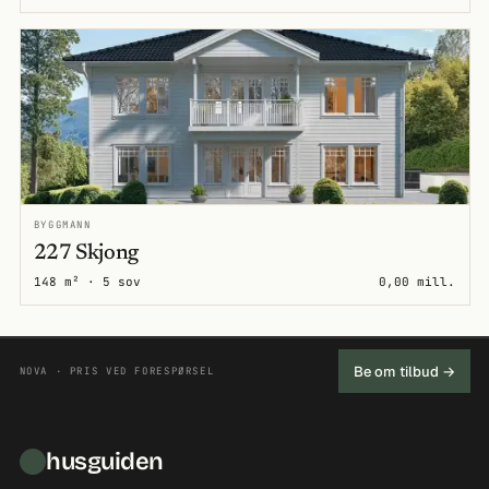
BYGGMANN
227 Skjong
148 m² · 5 sov
0,00 mill.
Be om tilbud →
NOVA · PRIS VED FORESPØRSEL
husguiden