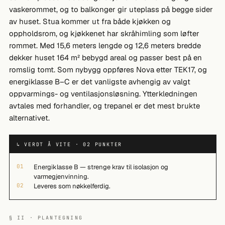
vaskerommet, og to balkonger gir uteplass på begge sider
av huset. Stua kommer ut fra både kjøkken og
oppholdsrom, og kjøkkenet har skråhimling som løfter
rommet. Med 15,6 meters lengde og 12,6 meters bredde
dekker huset 164 m² bebygd areal og passer best på en
romslig tomt. Som nybygg oppføres Nova etter TEK17, og
energiklasse B–C er det vanligste avhengig av valgt
oppvarmings- og ventilasjonsløsning. Ytterkledningen
avtales med forhandler, og trepanel er det mest brukte
alternativet.
↳ VERDT Å VITE · 02 PUNKTER
01
Energiklasse B — strenge krav til isolasjon og
varmegjenvinning.
02
Leveres som nøkkelferdig.
§ II · PLANTEGNING