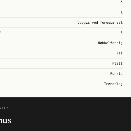
3
1
Oppgis ved forespørsel
E
B
Nøkkelferdig
Nei
Flatt
Funkis
Trøndelag
NTEN
hus