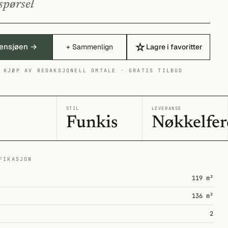
spørsel
☆
Rensjøen →
+ Sammenlign
Lagre i favoritter
 KJØP AV REDAKSJONELL OMTALE · GRATIS TILBUD
I
STIL
LEVERANSE
Funkis
Nøkkelfer
FIKASJON
119 m²
136 m²
2