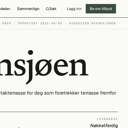
deler
Sammenlign
Søk
Logg inn
Be om tilbud
6
№ 0869 · OPPDATERT 2026-06-09
· HUSGUIDEN REDAKSJONEN
nsjøen
takterrasse for deg som foretrekker terrasse fremfor
LEVERANSE
Nøkkelferdig