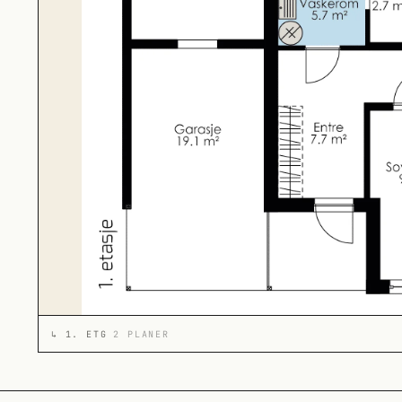
↳
1. ETG
2 PLANER