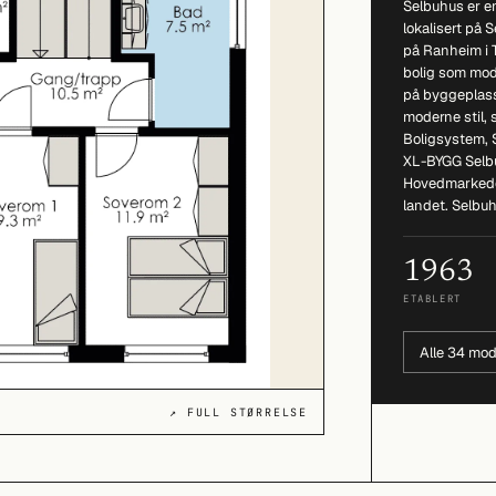
Selbuhus er e
lokalisert på 
på Ranheim i 
bolig som modu
på byggeplass
moderne stil,
Boligsystem, 
XL-BYGG Selbu
Hovedmarkedet
landet. Selbuhu
1963
ETABLERT
Alle 34 mod
↗ FULL STØRRELSE