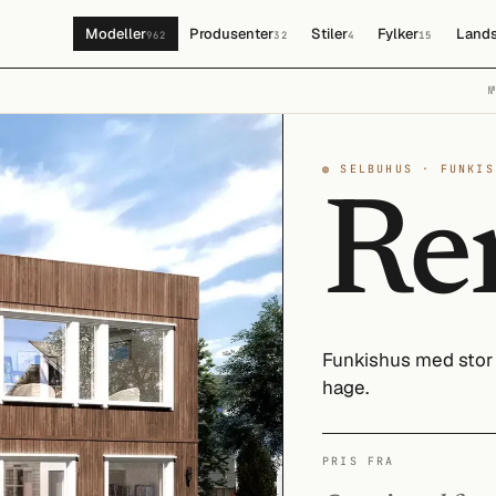
Modeller
Produsenter
Stiler
Fylker
Lands
962
32
4
15
◍ SELBUHUS · FUNKIS
Re
Funkishus med stor 
hage.
PRIS FRA