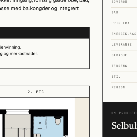
ekket inngang, romslig garderobe, bad,
SOVEROM
rasse med balkongdør og integrert
BAD
PRIS FRA
ENERGIKLASS
LEVERANSE
jenvinning.
ing og merkostnader.
GARASJE
TERRENG
STIL
REGION
2. ETG
OM PRODUSE
Selbu