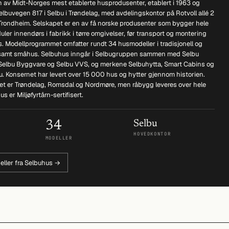
n av Midt-Norges mest etablerte husprodusenter, etablert i 1963 og
Selbuvegen 817 i Selbu i Trøndelag, med avdelingskontor på Rotvoll allé 2
Trondheim. Selskapet er en av få norske produsenter som bygger hele
ler innendørs i fabrikk i tørre omgivelser, før transport og montering
. Modellprogrammet omfatter rundt 34 husmodeller i tradisjonell og
 samt småhus. Selbuhus inngår i Selbugruppen sammen med Selbu
Selbu Byggvare og Selbu VVS, og merkene Selbuhytta, Smart Cabins og
. Konsernet har levert over 15 000 hus og hytter gjennom historien.
 er Trøndelag, Romsdal og Nordmøre, men råbygg leveres over hele
s er Miljøfyrtårn-sertifisert.
34
Selbu
HOVEDKONTOR
MODELLER
eller fra Selbuhus →