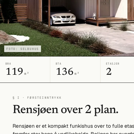
FOTO: SELBUHUS
BRA
BTA
ETASJER
119
136
2
m²
m²
§ I · FØRSTEINNTRYKK
Rensjøen over 2 plan.
Rensjøen er et kompakt funkishus over to fulle etas