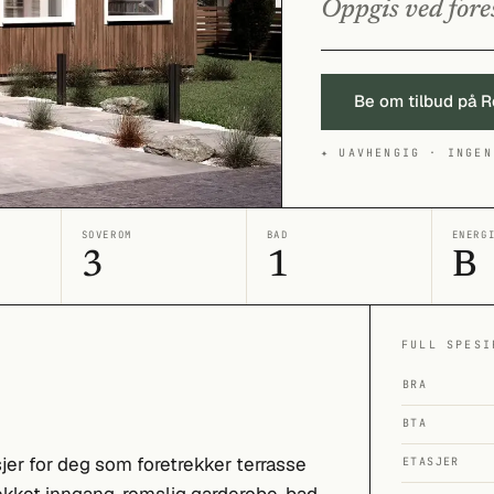
Oppgis ved fore
Be om tilbud på 
✦ UAVHENGIG · INGEN
SOVEROM
BAD
ENERG
3
1
B
FULL SPESI
BRA
BTA
jer for deg som foretrekker terrasse
ETASJER