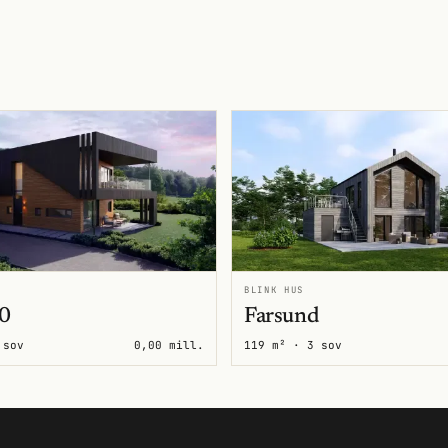
BLINK HUS
0
Farsund
 sov
0,00 mill.
119 m² · 3 sov