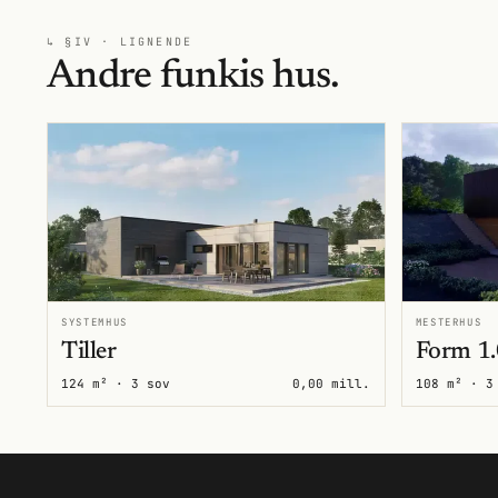
↳ §IV · LIGNENDE
Andre funkis hus.
SYSTEMHUS
MESTERHUS
Tiller
Form 1.
124 m² · 3 sov
0,00 mill.
108 m² · 3