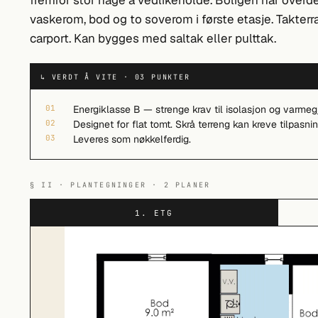
fremfor stor hage å vedlikeholde. Boligen har overd
vaskerom, bod og to soverom i første etasje. Takter
carport. Kan bygges med saltak eller pulttak.
↳ VERDT Å VITE · 03 PUNKTER
01
Energiklasse B — strenge krav til isolasjon og varmeg
02
Designet for flat tomt. Skrå terreng kan kreve tilpasn
03
Leveres som nøkkelferdig.
§ II · PLANTEGNINGER · 2 PLANER
1. ETG