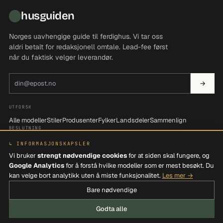
husguiden
Norges uavhengige guide til ferdighus. Vi tar oss
aldri betalt for redaksjonell omtale. Lead-fee først
når du faktisk velger leverandør.
E-postadresse
→
UTFORSK
Alle modeller
Stiler
Produsenter
Fylker
Landsdeler
Sammenlign
BESLUTNING
Be om tilbud
Søk i katalogen
Filtrer etter behov
↳ INFORMASJONSKAPSLER
OM OSS
Vi bruker
strengt nødvendige cookies
for at siden skal fungere, og
Om Husguiden
Kontakt
Personvern
Vilkår
Google Analytics
for å forstå hvilke modeller som er mest besøkt. Du
kan velge bort analytikk uten å miste funksjonalitet.
Les mer →
Bare nødvendige
© 2026 VIEVO AS · ORG. 915 358 403 MVA ·
GLASSBEGERVEIEN 250, 4032 STAVANGER
Godta alle
PERSONVERN
COOKIES
VILKÅR