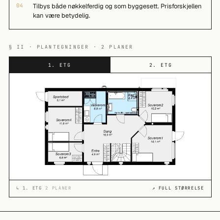
04
Tilbys både nøkkelferdig og som byggesett. Prisforskjellen
kan være betydelig.
§ II · PLANTEGNINGER · 2 PLANER
1. ETG
2. ETG
↳
1. ETG
2 PLANER
↗ FULL STØRRELSE