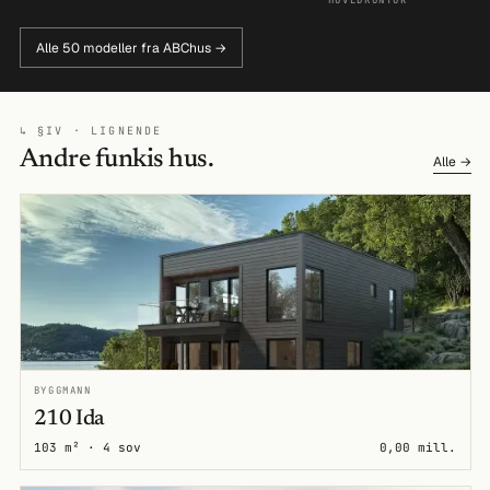
HOVEDKONTOR
Alle 50 modeller fra ABChus →
↳ §IV · LIGNENDE
Andre funkis hus.
Alle →
BYGGMANN
210 Ida
103 m² · 4 sov
0,00 mill.