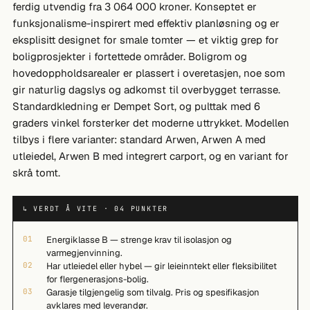
ferdig utvendig fra 3 064 000 kroner. Konseptet er
funksjonalisme-inspirert med effektiv planløsning og er
eksplisitt designet for smale tomter — et viktig grep for
boligprosjekter i fortettede områder. Boligrom og
hovedoppholdsarealer er plassert i overetasjen, noe som
gir naturlig dagslys og adkomst til overbygget terrasse.
Standardkledning er Dempet Sort, og pulttak med 6
graders vinkel forsterker det moderne uttrykket. Modellen
tilbys i flere varianter: standard Arwen, Arwen A med
utleiedel, Arwen B med integrert carport, og en variant for
skrå tomt.
↳ VERDT Å VITE · 04 PUNKTER
01
Energiklasse B — strenge krav til isolasjon og
varmegjenvinning.
02
Har utleiedel eller hybel — gir leieinntekt eller fleksibilitet
for flergenerasjons-bolig.
03
Garasje tilgjengelig som tilvalg. Pris og spesifikasjon
avklares med leverandør.