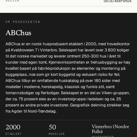
REGION
Oslo/Akershus
OM PRODUSENTEN
ABChus
ABChus er en norsk husprodusent etablert i 2000, med hovedkontor
på Kveldroveien 7 i Vinterbro. Selskapet har levert over 3 600 boliger
til det norske markedet og leverer omtrent 250-300 hus i året til
kunder med egen tomt. Kjernevirksomheten er trehusbygging av høy
kvalitet basert på fabrikkproduksjon av elementer og montering på
byggeplass, noe som gir kort byggetid og redusert risiko for feil.
ABChus tilbyr en omfattende huskatalog på over 180 sider med
modeller i moderne, herskapelig, klassisk og funkis stil, samt
tomannsboliger og flerboliger. Selskapet er en del av Viken-gruppen,
der ca. 75 prosent eies av en investorgruppe i ledelsen og ca. 25
prosent av andre private investorer. Geografisk dekning strekker seg
fra Agder til Nord-Trøndelag.
2000
50
Vinterbro (Nordre
Follo)
ETABLERT
MODELLER