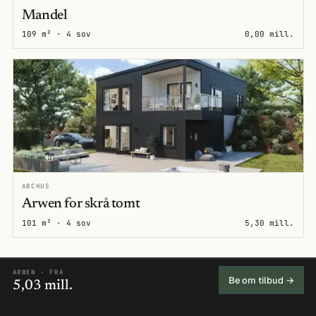
Mandel
109 m² · 4 sov
0,00 mill.
ABCHUS
Arwen for skrå tomt
101 m² · 4 sov
5,30 mill.
ARWEN · FRA
Be om tilbud →
5,03 mill.