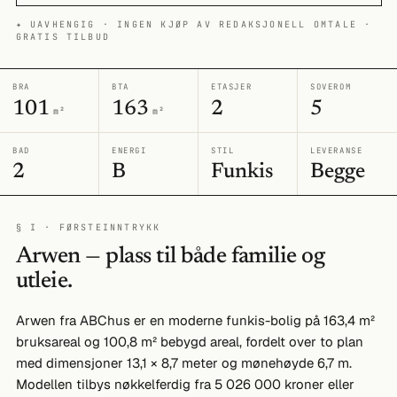
✦ UAVHENGIG · INGEN KJØP AV REDAKSJONELL OMTALE ·
GRATIS TILBUD
BRA
BTA
ETASJER
SOVEROM
101
163
2
5
m²
m²
BAD
ENERGI
STIL
LEVERANSE
2
B
Funkis
Begge
§ I · FØRSTEINNTRYKK
Arwen — plass til både familie og
utleie.
Arwen fra ABChus er en moderne funkis-bolig på 163,4 m²
bruksareal og 100,8 m² bebygd areal, fordelt over to plan
med dimensjoner 13,1 × 8,7 meter og mønehøyde 6,7 m.
Modellen tilbys nøkkelferdig fra 5 026 000 kroner eller