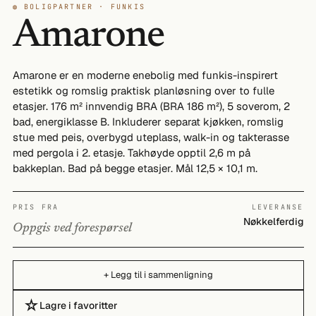
◍ BOLIGPARTNER · FUNKIS
Amarone
Amarone er en moderne enebolig med funkis-inspirert
estetikk og romslig praktisk planløsning over to fulle
etasjer. 176 m² innvendig BRA (BRA 186 m²), 5 soverom, 2
bad, energiklasse B. Inkluderer separat kjøkken, romslig
stue med peis, overbygd uteplass, walk-in og takterasse
med pergola i 2. etasje. Takhøyde opptil 2,6 m på
bakkeplan. Bad på begge etasjer. Mål 12,5 × 10,1 m.
PRIS FRA
LEVERANSE
Nøkkelferdig
Oppgis ved forespørsel
+ Legg til i sammenligning
☆
Lagre i favoritter