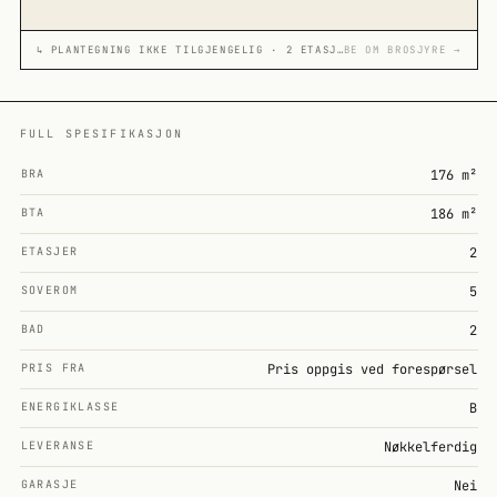
↳ PLANTEGNING IKKE TILGJENGELIG · 2 ETASJER
BE OM BROSJYRE →
FULL SPESIFIKASJON
BRA
176 m²
BTA
186 m²
ETASJER
2
SOVEROM
5
BAD
2
PRIS FRA
Pris oppgis ved forespørsel
ENERGIKLASSE
B
LEVERANSE
Nøkkelferdig
GARASJE
Nei