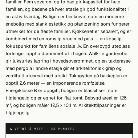
familier. Fem soverom og to bad gir kapasitet for hele
familien, og badene på hver etasje gir god funksjonalitet i
en aktiv hverdag. Boligen er beskrevet som en moderne
enebolig med slank estetikk og planløsning som fungerer
utmerket for de fleste familier. Kjøkkenet er separert, og er
kombinert med en romslig stue med peis — en koselig
fokuspunkt for familiens sosiale liv. En overbygd uteplass
forlenger oppholdsrommet ut i hagen. Walk-in garderobe
gir luksuriøs lagring i hovedsoverommet, og en takterasse
med pergola i andre etasje gir et arkitektonisk grep og
verdifullt uteareal med utsikt. Takhøyden på bakkeplan er
opptil 2,6 meter — en imponerende romfølelse.
Energiklasse B er oppgitt, boligen er klassifisert som
tilgjengelig og er egnet for flat tomt. Bebygd areal er 126
m², og boligen måler 12,5 × 10,1 m. Arkitekttilpasninger er
tilgjengelig.
↳ VERDT Å VITE · 03 PUNKTER