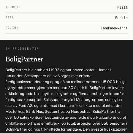
TERRENG
Flatt
STIL
Funkis
REGION
Landsdekkende
OM PRODUSENTEN
BoligPartner
BoligPartner ble etablert i 1993 og har hovedkontor i Hamar i
Innlandet. Selskapet er en av Norges mer erfarne
ferdighusleverandører og oppgir å ha realisert nærmere 15 000 bolig-
og hyttedrømmer gjennom mer enn 30 års drift. BoligPartner leverer
arkitekttegnede hus, hytter, leiligheter og flermannsboliger innenfor
ferdighus-konseptet. Selskapet inngår i Mestergruppen, som igjen
eies av Ferd AS, og er dermed i konsernfellesskap med blant andre
Mesterhus, Blink Hus, Systemhus og Nordbohus. BoligPartner har
over 50 salgskontorer bestående av egeneide distriktskontorer og et
omfattende forhandlernettverk, og totalt arbeider over 550 personer i
BoligPartner og hos tilknyttede forhandlere. Den nyeste huskatalogen