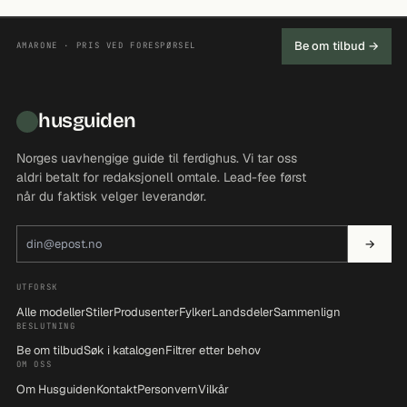
Be om tilbud →
AMARONE · PRIS VED FORESPØRSEL
husguiden
Norges uavhengige guide til ferdighus. Vi tar oss
aldri betalt for redaksjonell omtale. Lead-fee først
når du faktisk velger leverandør.
E-postadresse
→
UTFORSK
Alle modeller
Stiler
Produsenter
Fylker
Landsdeler
Sammenlign
BESLUTNING
Be om tilbud
Søk i katalogen
Filtrer etter behov
OM OSS
Om Husguiden
Kontakt
Personvern
Vilkår