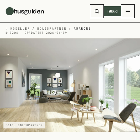
Hopp til hovedinnhold
husguiden
Tilbud
↳
MODELLER
/
BOLIGPARTNER
/
AMARONE
№ 0206 · OPPDATERT 2026-06-09
FOTO: BOLIGPARTNER