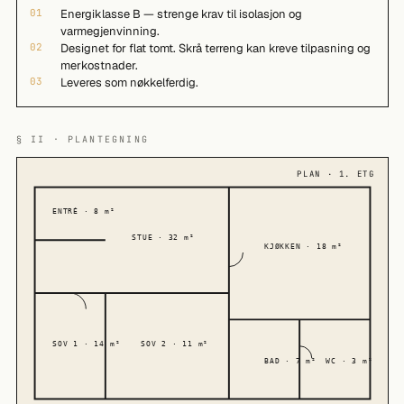
01
Energiklasse B — strenge krav til isolasjon og
varmegjenvinning.
02
Designet for flat tomt. Skrå terreng kan kreve tilpasning og
merkostnader.
03
Leveres som nøkkelferdig.
§ II · PLANTEGNING
PLAN · 1. ETG
ENTRÉ · 8 m²
STUE · 32 m²
KJØKKEN · 18 m²
SOV 1 · 14 m²
SOV 2 · 11 m²
BAD · 7 m²
WC · 3 m²