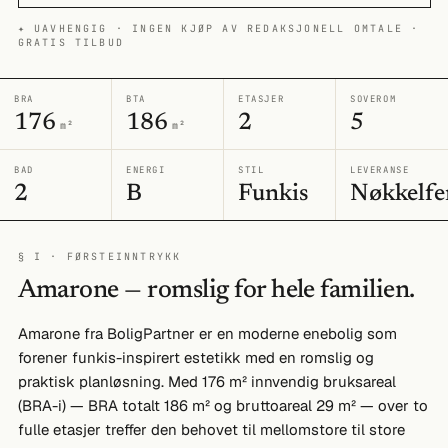
✦ UAVHENGIG · INGEN KJØP AV REDAKSJONELL OMTALE ·
GRATIS TILBUD
BRA
BTA
ETASJER
SOVEROM
176
186
2
5
m²
m²
BAD
ENERGI
STIL
LEVERANSE
2
B
Funkis
Nøkkelfe
§ I · FØRSTEINNTRYKK
Amarone — romslig for hele familien.
Amarone fra BoligPartner er en moderne enebolig som
forener funkis-inspirert estetikk med en romslig og
praktisk planløsning. Med 176 m² innvendig bruksareal
(BRA-i) — BRA totalt 186 m² og bruttoareal 29 m² — over to
fulle etasjer treffer den behovet til mellomstore til store