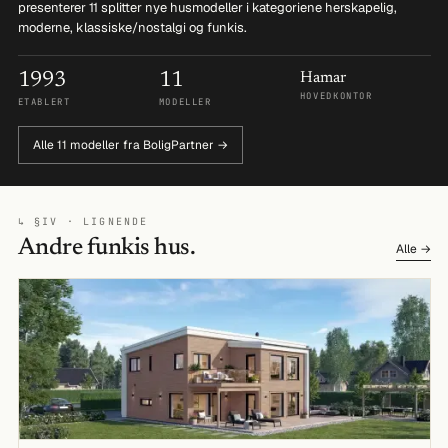
presenterer 11 splitter nye husmodeller i kategoriene herskapelig,
moderne, klassiske/nostalgi og funkis.
1993
11
Hamar
HOVEDKONTOR
ETABLERT
MODELLER
Alle 11 modeller fra BoligPartner →
↳ §IV · LIGNENDE
Andre funkis hus.
Alle →