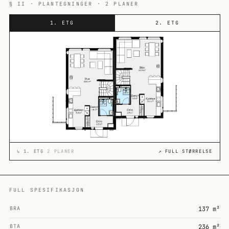
§ II · PLANTEGNINGER · 2 PLANER
1. ETG
2. ETG
↳
1. ETG
2 PLANER
↗ FULL STØRRELSE
FULL SPESIFIKASJON
BRA
137 m²
BTA
236 m²