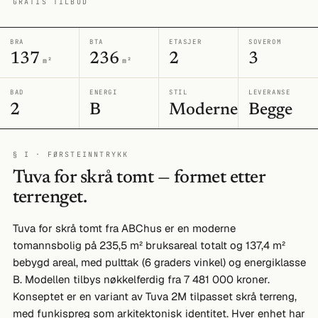
GRATIS TILBUD
BRA
BTA
ETASJER
SOVEROM
137
236
2
3
m²
m²
BAD
ENERGI
STIL
LEVERANSE
2
B
Moderne
Begge
§ I · FØRSTEINNTRYKK
Tuva for skrå tomt — formet etter
terrenget.
Tuva for skrå tomt fra ABChus er en moderne
tomannsbolig på 235,5 m² bruksareal totalt og 137,4 m²
bebygd areal, med pulttak (6 graders vinkel) og energiklasse
B. Modellen tilbys nøkkelferdig fra 7 481 000 kroner.
Konseptet er en variant av Tuva 2M tilpasset skrå terreng,
med funkispreg som arkitektonisk identitet. Hver enhet har