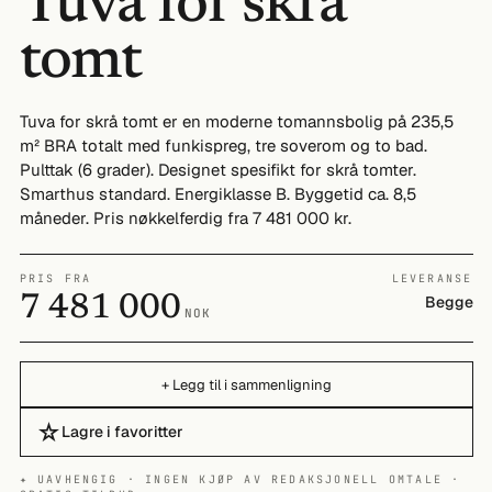
Tuva for skrå
tomt
Tuva for skrå tomt er en moderne tomannsbolig på 235,5
m² BRA totalt med funkispreg, tre soverom og to bad.
Pulttak (6 grader). Designet spesifikt for skrå tomter.
Smarthus standard. Energiklasse B. Byggetid ca. 8,5
måneder. Pris nøkkelferdig fra 7 481 000 kr.
PRIS FRA
LEVERANSE
7 481 000
Begge
NOK
+ Legg til i sammenligning
☆
Lagre i favoritter
✦ UAVHENGIG · INGEN KJØP AV REDAKSJONELL OMTALE ·