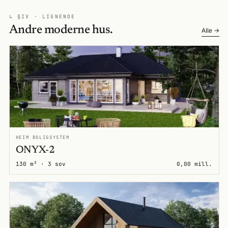
↳ §IV · LIGNENDE
Andre moderne hus.
Alle →
HEIM BOLIGSYSTEM
ONYX-2
130 m² · 3 sov
0,00 mill.