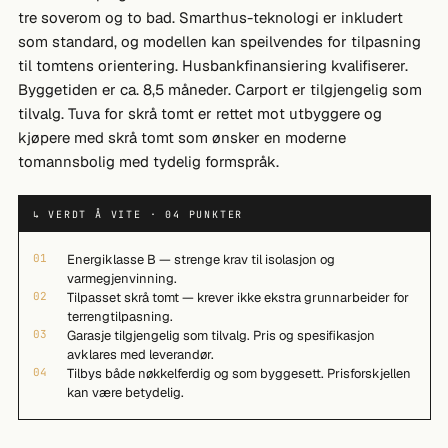
tre soverom og to bad. Smarthus-teknologi er inkludert
som standard, og modellen kan speilvendes for tilpasning
til tomtens orientering. Husbankfinansiering kvalifiserer.
Byggetiden er ca. 8,5 måneder. Carport er tilgjengelig som
tilvalg. Tuva for skrå tomt er rettet mot utbyggere og
kjøpere med skrå tomt som ønsker en moderne
tomannsbolig med tydelig formspråk.
↳ VERDT Å VITE · 04 PUNKTER
01
Energiklasse B — strenge krav til isolasjon og
varmegjenvinning.
02
Tilpasset skrå tomt — krever ikke ekstra grunnarbeider for
terrengtilpasning.
03
Garasje tilgjengelig som tilvalg. Pris og spesifikasjon
avklares med leverandør.
04
Tilbys både nøkkelferdig og som byggesett. Prisforskjellen
kan være betydelig.