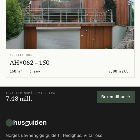
ARKITEKTHUS
AH#062 – 150
150 m² · 3 sov
0,00 mill.
TUVA FOR SKRÅ TOMT · FRA
Be om tilbud →
7,48 mill.
husguiden
Norges uavhengige guide til ferdighus. Vi tar oss