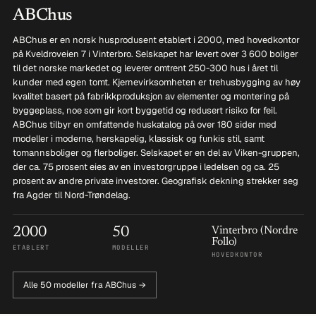
ABChus
ABChus er en norsk husprodusent etablert i 2000, med hovedkontor
på Kveldroveien 7 i Vinterbro. Selskapet har levert over 3 600 boliger
til det norske markedet og leverer omtrent 250-300 hus i året til
kunder med egen tomt. Kjernevirksomheten er trehusbygging av høy
kvalitet basert på fabrikkproduksjon av elementer og montering på
byggeplass, noe som gir kort byggetid og redusert risiko for feil.
ABChus tilbyr en omfattende huskatalog på over 180 sider med
modeller i moderne, herskapelig, klassisk og funkis stil, samt
tomannsboliger og flerboliger. Selskapet er en del av Viken-gruppen,
der ca. 75 prosent eies av en investorgruppe i ledelsen og ca. 25
prosent av andre private investorer. Geografisk dekning strekker seg
fra Agder til Nord-Trøndelag.
2000
50
Vinterbro (Nordre
Follo)
ETABLERT
MODELLER
HOVEDKONTOR
Alle 50 modeller fra ABChus →