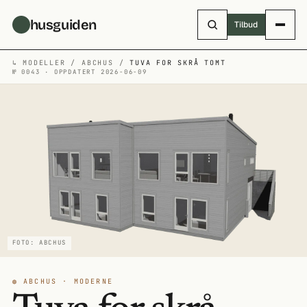
Hopp til hovedinnhold
husguiden
Tilbud
↳
MODELLER
/
ABCHUS
/
TUVA FOR SKRÅ TOMT
№ 0043 · OPPDATERT 2026-06-09
FOTO: ABCHUS
◍ ABCHUS · MODERNE