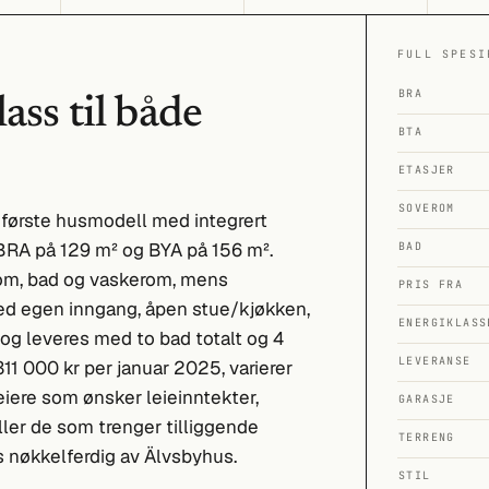
FULL SPESI
BRA
ass til både
BTA
ETASJER
SOVEROM
 første husmodell med integrert
t BRA på 129 m² og BYA på 156 m².
BAD
rom, bad og vaskerom, mens
PRIS FRA
med egen inngang, åpen stue/kjøkken,
ENERGIKLASS
 og leveres med to bad totalt og 4
LEVERANSE
 311 000 kr per januar 2025, varierer
ere som ønsker leieinntekter,
GARASJE
ler de som trenger tilliggende
TERRENG
s nøkkelferdig av Älvsbyhus.
STIL