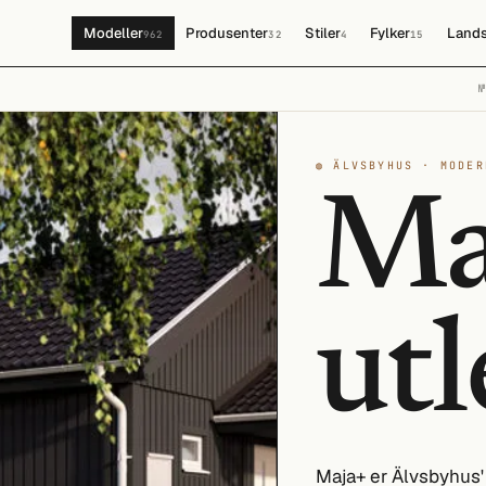
Modeller
Produsenter
Stiler
Fylker
Lands
962
32
4
15
◍ ÄLVSBYHUS · MODER
Ma
utl
Maja+ er Älvsbyhus'