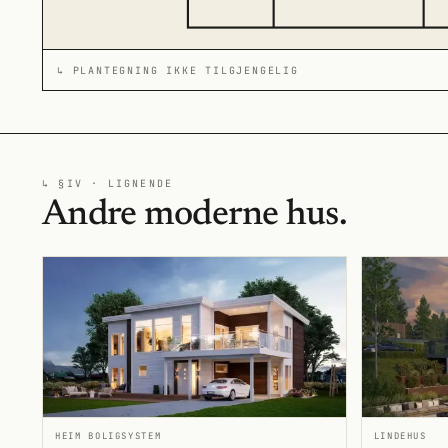
↳ PLANTEGNING IKKE TILGJENGELIG
↳ §IV · LIGNENDE
Andre moderne hus.
HEIM BOLIGSYSTEM
LINDEHUS