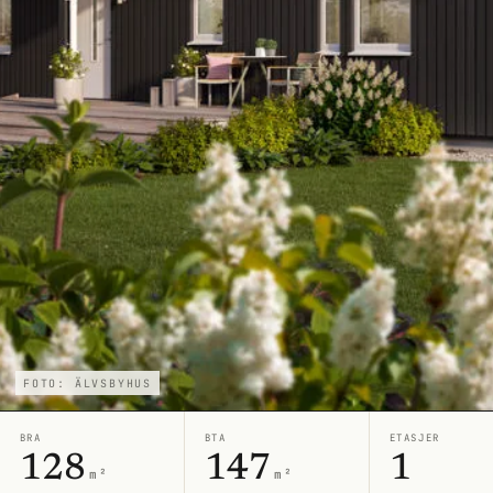
FOTO: ÄLVSBYHUS
BRA
BTA
ETASJER
128
147
1
m²
m²