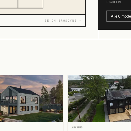
ETABLERT
Alle 6 mode
BE OM BROSJYRE →
ABCHUS