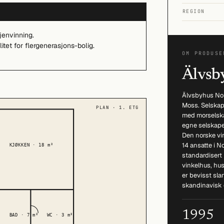
REGION
jenvinning.
litet for flergenerasjons-bolig.
OM PRODUSE
Älvsb
Älvsbyhus Norg
Moss. Selskap
PLAN · 1. ETG
med morselska
egne selskaper
Den norske vi
14 ansatte i N
KJØKKEN · 18 m²
standardisert 
vinkelhus, hu
er bevisst sla
skandinavisk 
1995
BAD · 7 m²
WC · 3 m²