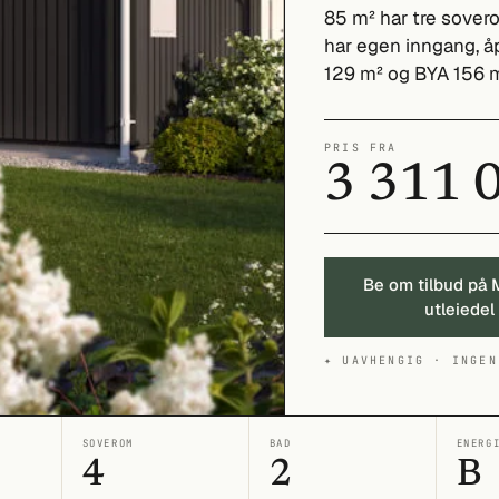
85 m² har tre sover
har egen inngang, å
129 m² og BYA 156 m
PRIS FRA
3 311 
Be om tilbud på 
utleiedel
✦ UAVHENGIG · INGEN
SOVEROM
BAD
ENERG
4
2
B