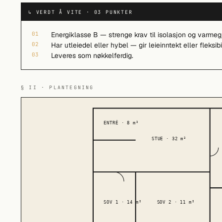
↳ VERDT Å VITE · 03 PUNKTER
01
Energiklasse B — strenge krav til isolasjon og varmeg
02
Har utleiedel eller hybel — gir leieinntekt eller fleksibi
03
Leveres som nøkkelferdig.
§ II · PLANTEGNING
ENTRÉ · 8 m²
STUE · 32 m²
SOV 1 · 14 m²
SOV 2 · 11 m²