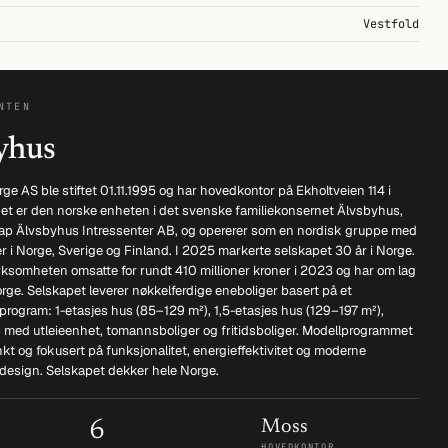
Vestfold
NTEN
yhus
e AS ble stiftet 01.11.1995 og har hovedkontor på Ekholtveien 114 i
et er den norske enheten i det svenske familiekonsernet Älvsbyhus,
p Älvsbyhus Intressenter AB, og opererer som en nordisk gruppe med
 i Norge, Sverige og Finland. I 2025 markerte selskapet 30 år i Norge.
rksomheten omsatte for rundt 410 millioner kroner i 2023 og har om lag
orge. Selskapet leverer nøkkelferdige eneboliger basert på et
program: 1-etasjes hus (85–129 m²), 1,5-etasjes hus (129–197 m²),
s med utleieenhet, tomannsboliger og fritidsboliger. Modellprogrammet
nkt og fokusert på funksjonalitet, energieffektivitet og moderne
design. Selskapet dekker hele Norge.
6
Moss
HOVEDKONTOR