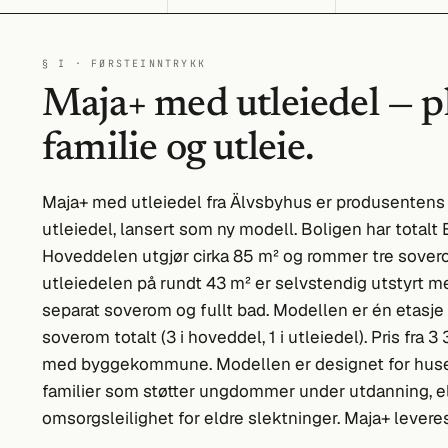
§ I · FØRSTEINNTRYKK
Maja+ med utleiedel — pl
familie og utleie.
Maja+ med utleiedel fra Älvsbyhus er produsentens
utleiedel, lansert som ny modell. Boligen har total
Hoveddelen utgjør cirka 85 m² og rommer tre sove
utleiedelen på rundt 43 m² er selvstendig utstyrt 
separat soverom og fullt bad. Modellen er én etasje
soverom totalt (3 i hoveddel, 1 i utleiedel). Pris fra 3
med byggekommune. Modellen er designet for husei
familier som støtter ungdommer under utdanning, el
omsorgsleilighet for eldre slektninger. Maja+ levere