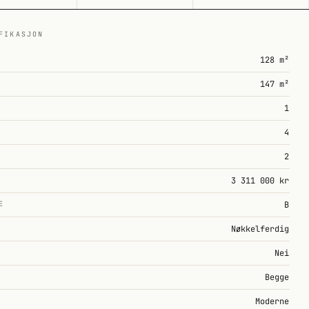
FIKASJON
128 m²
147 m²
1
4
2
3 311 000 kr
E
B
Nøkkelferdig
Nei
Begge
Moderne