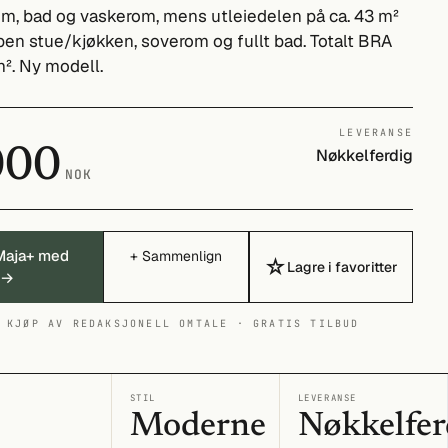
om, bad og vaskerom, mens utleiedelen på ca. 43 m²
pen stue/kjøkken, soverom og fullt bad. Totalt BRA
². Ny modell.
LEVERANSE
000
Nøkkelferdig
NOK
Maja+ med
+ Sammenlign
☆
Lagre i favoritter
 →
 KJØP AV REDAKSJONELL OMTALE · GRATIS TILBUD
I
STIL
LEVERANSE
Moderne
Nøkkelfer