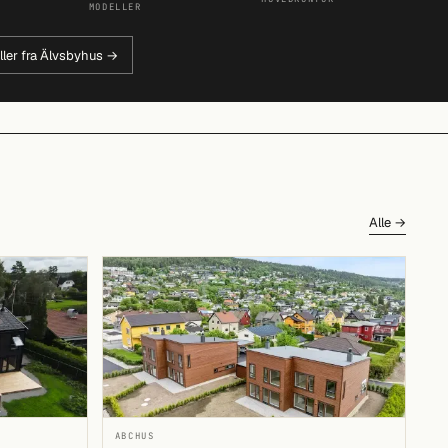
MODELLER
ller fra Älvsbyhus →
Alle →
ABCHUS