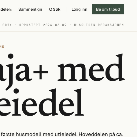
deler
Sammenlign
Søk
Logg inn
Be om tilbud
6
№ 0074 · OPPDATERT 2026-06-09
· HUSGUIDEN REDAKSJONEN
NE
ja+ med
eiedel
 første husmodell med utleiedel. Hoveddelen på ca.