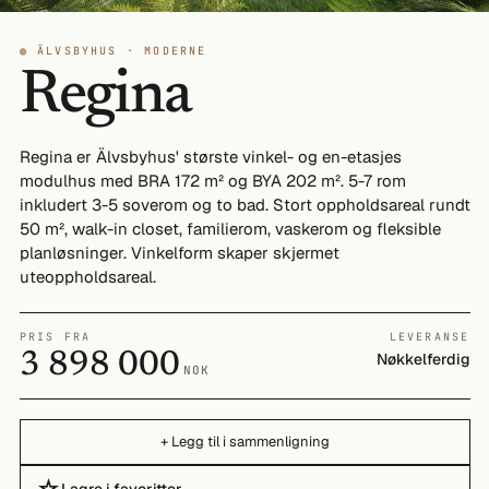
◍ ÄLVSBYHUS · MODERNE
Regina
Regina er Älvsbyhus' største vinkel- og en-etasjes
modulhus med BRA 172 m² og BYA 202 m². 5-7 rom
inkludert 3-5 soverom og to bad. Stort oppholdsareal rundt
50 m², walk-in closet, familierom, vaskerom og fleksible
planløsninger. Vinkelform skaper skjermet
uteoppholdsareal.
PRIS FRA
LEVERANSE
3 898 000
Nøkkelferdig
NOK
+ Legg til i sammenligning
Lagre i favoritter