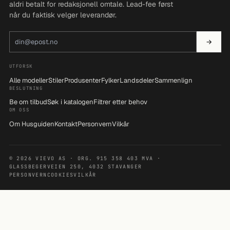
aldri betalt for redaksjonell omtale. Lead-fee først
når du faktisk velger leverandør.
E-postadresse
→
UTFORSK
Alle modeller
Stiler
Produsenter
Fylker
Landsdeler
Sammenlign
BESLUTNING
Be om tilbud
Søk i katalogen
Filtrer etter behov
OM OSS
Om Husguiden
Kontakt
Personvern
Vilkår
© 2026 VIEVO AS · ORG. 915 358 403 MVA ·
GLASSBEGERVEIEN 250, 4032 STAVANGER
PERSONVERN
COOKIES
VILKÅR