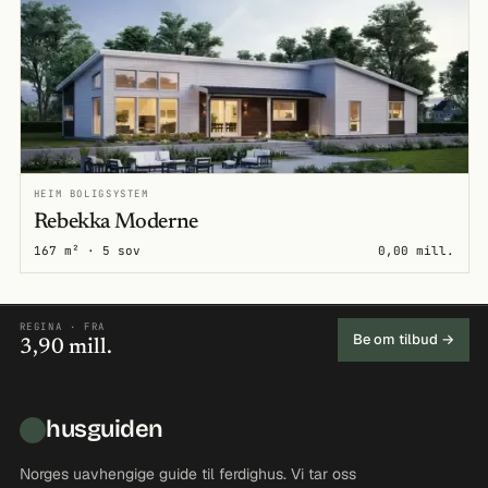
HEIM BOLIGSYSTEM
Rebekka Moderne
167 m² · 5 sov
0,00 mill.
REGINA · FRA
Be om tilbud →
3,90 mill.
husguiden
Norges uavhengige guide til ferdighus. Vi tar oss