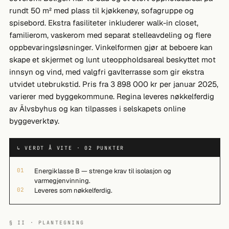
rundt 50 m² med plass til kjøkkenøy, sofagruppe og
spisebord. Ekstra fasiliteter inkluderer walk-in closet,
familierom, vaskerom med separat stelleavdeling og flere
oppbevaringsløsninger. Vinkelformen gjør at beboere kan
skape et skjermet og lunt uteoppholdsareal beskyttet mot
innsyn og vind, med valgfri gavlterrasse som gir ekstra
utvidet utebrukstid. Pris fra 3 898 000 kr per januar 2025,
varierer med byggekommune. Regina leveres nøkkelferdig
av Älvsbyhus og kan tilpasses i selskapets online
byggeverktøy.
↳ VERDT Å VITE · 02 PUNKTER
01
Energiklasse B — strenge krav til isolasjon og
varmegjenvinning.
02
Leveres som nøkkelferdig.
§ II · PLANTEGNING