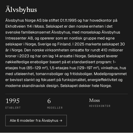
Älvsbyhus
Älvsbyhus Norge AS ble stiftet 01.11.1995 og har hovedkontor på
Ekholtveien 114 i Moss. Selskapet er den norske enheten i det
svenske familiekonsernet Älvsbyhus, med morselskap Älvsbyhus
Intressenter AB, og opererer som en nordisk gruppe med egne
selskaper i Norge, Sverige og Finland. I 2025 markerte selskapet 30
år i Norge. Den norske virksomheten omsatte for rundt 410 millioner
kroner i 2023 og har om lag 14 ansatte i Norge. Selskapet leverer
nøkkelferdige eneboliger basert på et standardisert program: 1-
etasjes hus (85–129 m²), 1,5-etasjes hus (129–197 m²), vinkelhus, hus
med utleieenhet, tomannsboliger og fritidsboliger. Modellprogrammet
er bevisst slankt og fokusert på funksjonalitet, energieffektivitet og
moderne skandinavisk design. Selskapet dekker hele Norge.
1995
6
Moss
HOVEDKONTOR
ETABLERT
MODELLER
Alle 6 modeller fra Älvsbyhus →