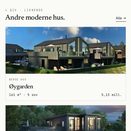
↳ §IV · LIGNENDE
Andre moderne hus.
Alle →
BERGE HUS
Øygarden
161 m² · 5 sov
5,13 mill.