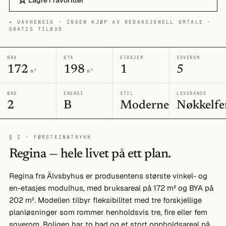
☆
✦ UAVHENGIG · INGEN KJØP AV REDAKSJONELL OMTALE ·
GRATIS TILBUD
BRA
BTA
ETASJER
SOVEROM
172
198
1
5
m²
m²
BAD
ENERGI
STIL
LEVERANSE
2
B
Moderne
Nøkkelfe
§ I · FØRSTEINNTRYKK
Regina — hele livet på ett plan.
Regina fra Älvsbyhus er produsentens største vinkel- og
en-etasjes modulhus, med bruksareal på 172 m² og BYA på
202 m². Modellen tilbyr fleksibilitet med tre forskjellige
planløsninger som rommer henholdsvis tre, fire eller fem
soverom. Boligen har to bad og et stort oppholdsareal på