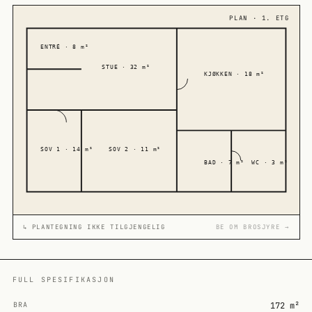
PLAN · 1. ETG
ENTRÉ · 8 m²
STUE · 32 m²
KJØKKEN · 18 m²
SOV 1 · 14 m²
SOV 2 · 11 m²
BAD · 7 m²
WC · 3 m²
↳ PLANTEGNING IKKE TILGJENGELIG
BE OM BROSJYRE →
FULL SPESIFIKASJON
BRA
172 m²