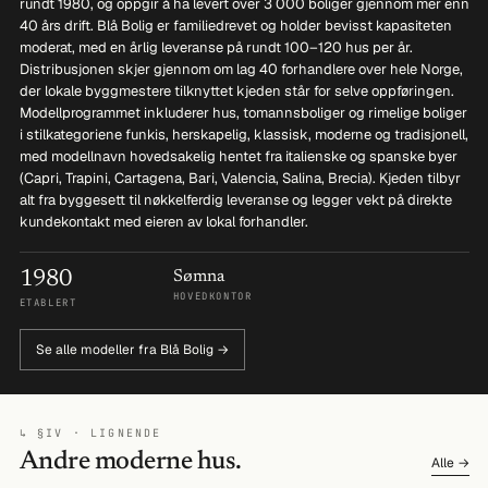
rundt 1980, og oppgir å ha levert over 3 000 boliger gjennom mer enn
40 års drift. Blå Bolig er familiedrevet og holder bevisst kapasiteten
moderat, med en årlig leveranse på rundt 100–120 hus per år.
Distribusjonen skjer gjennom om lag 40 forhandlere over hele Norge,
der lokale byggmestere tilknyttet kjeden står for selve oppføringen.
Modellprogrammet inkluderer hus, tomannsboliger og rimelige boliger
i stilkategoriene funkis, herskapelig, klassisk, moderne og tradisjonell,
med modellnavn hovedsakelig hentet fra italienske og spanske byer
(Capri, Trapini, Cartagena, Bari, Valencia, Salina, Brecia). Kjeden tilbyr
alt fra byggesett til nøkkelferdig leveranse og legger vekt på direkte
kundekontakt med eieren av lokal forhandler.
1980
Sømna
HOVEDKONTOR
ETABLERT
Se alle modeller fra Blå Bolig →
↳ §IV · LIGNENDE
Andre moderne hus.
Alle →