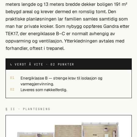
meters lengde og 13 meters bredde dekker boligen 191 m²
bebygd areal og krever dermed en romslig tomt. Den
praktiske planløsningen lar familien samles samtidig som
man har private kroker. Som nybygg oppføres Gandra etter
TEK17, der energiklasse B–C er normalt avhengig av
oppvarming og ventilasjon. Ytterkledningen avtales med
forhandler, oftest i trepanel.
↳ VERDT Å VITE · 02 PUNKTER
01
Energiklasse B — strenge krav til isolasjon og
varmegjenvinning.
02
Leveres som nøkkelferdig.
§ II · PLANTEGNING