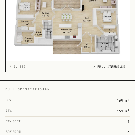
↳
1. ETG
↗ FULL STØRRELSE
FULL SPESIFIKASJON
BRA
169 m²
BTA
191 m²
ETASJER
1
SOVEROM
4