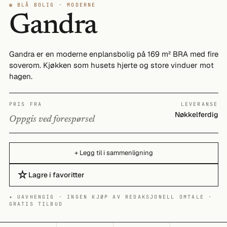
◍ BLÅ BOLIG · MODERNE
Gandra
Gandra er en moderne enplansbolig på 169 m² BRA med fire
soverom. Kjøkken som husets hjerte og store vinduer mot
hagen.
PRIS FRA
LEVERANSE
Nøkkelferdig
Oppgis ved forespørsel
+ Legg til i sammenligning
☆
Lagre i favoritter
✦ UAVHENGIG · INGEN KJØP AV REDAKSJONELL OMTALE ·
GRATIS TILBUD