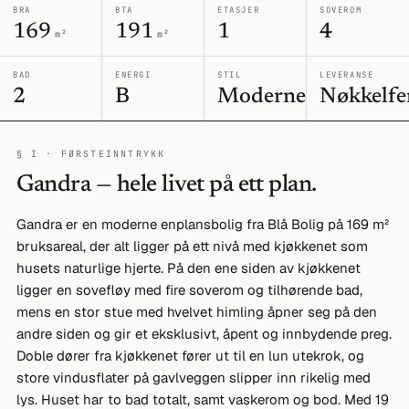
BRA
BTA
ETASJER
SOVEROM
169
191
1
4
m²
m²
BAD
ENERGI
STIL
LEVERANSE
2
B
Moderne
Nøkkelfe
§ I · FØRSTEINNTRYKK
Gandra — hele livet på ett plan.
Gandra er en moderne enplansbolig fra Blå Bolig på 169 m²
bruksareal, der alt ligger på ett nivå med kjøkkenet som
husets naturlige hjerte. På den ene siden av kjøkkenet
ligger en sovefløy med fire soverom og tilhørende bad,
mens en stor stue med hvelvet himling åpner seg på den
andre siden og gir et eksklusivt, åpent og innbydende preg.
Doble dører fra kjøkkenet fører ut til en lun utekrok, og
store vindusflater på gavlveggen slipper inn rikelig med
lys. Huset har to bad totalt, samt vaskerom og bod. Med 19