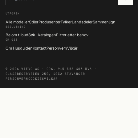
UTFORSK
Alle modeller
Stiler
Produsenter
Fylker
Landsdeler
Sammenlign
BESLUTNING
Be om tilbud
Søk i katalogen
Filtrer etter behov
OM OSS
Om Husguiden
Kontakt
Personvern
Vilkår
© 2026 VIEVO AS · ORG. 915 358 403 MVA ·
GLASSBEGERVEIEN 250, 4032 STAVANGER
PERSONVERN
COOKIES
VILKÅR