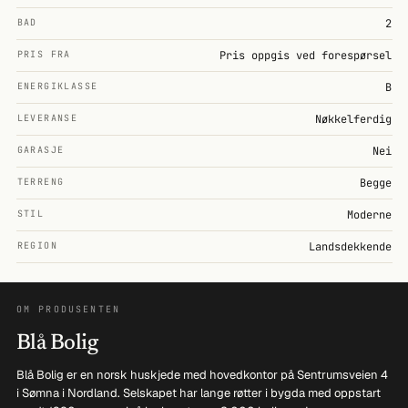
BAD
2
PRIS FRA
Pris oppgis ved forespørsel
ENERGIKLASSE
B
LEVERANSE
Nøkkelferdig
GARASJE
Nei
TERRENG
Begge
STIL
Moderne
REGION
Landsdekkende
OM PRODUSENTEN
Blå Bolig
Blå Bolig er en norsk huskjede med hovedkontor på Sentrumsveien 4
i Sømna i Nordland. Selskapet har lange røtter i bygda med oppstart