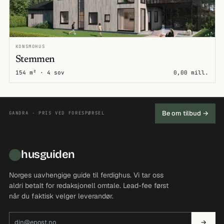
KONSMOHUS
Stemmen
154 m² · 4 sov
0,00 mill.
Be om tilbud →
GANDRA · PRIS VED FORESPØRSEL
husguiden
Norges uavhengige guide til ferdighus. Vi tar oss
aldri betalt for redaksjonell omtale. Lead-fee først
når du faktisk velger leverandør.
E-postadresse
→