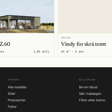
ABCHUS
Z.60
Vindy for skrå tomt
sov
1,81 mill.
63 m² · 3 sov
UTFORSK
BESLUTNING
Alle modeller
Be om tilbud
Stiler
Søk i katalogen
Produsenter
Filtrer etter behov
Fylker