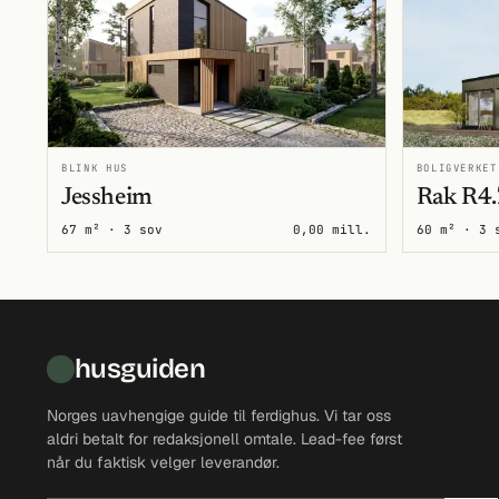
BLINK HUS
BOLIGVERKET
Jessheim
Rak R4.
67 m² · 3 sov
0,00 mill.
60 m² · 3 
husguiden
Norges uavhengige guide til ferdighus. Vi tar oss
aldri betalt for redaksjonell omtale. Lead-fee først
når du faktisk velger leverandør.