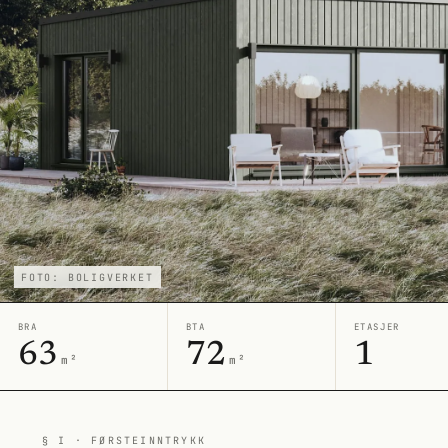
FOTO: BOLIGVERKET
BRA
BTA
ETASJER
63
72
1
m²
m²
§ I · FØRSTEINNTRYKK