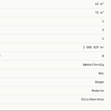
63 m²
72 m²
1
3
1
2 080 029 kr
E
B
Nøkkelferdig
Nei
Begge
Moderne
Oslo/Akershus