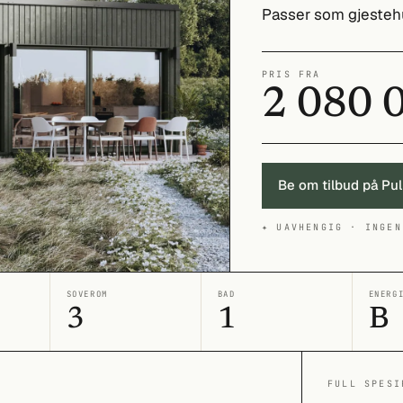
Passer som gjestehu
PRIS FRA
2 080 
Be om tilbud på Pu
✦ UAVHENGIG · INGEN
SOVEROM
BAD
ENERG
3
1
B
FULL SPESI