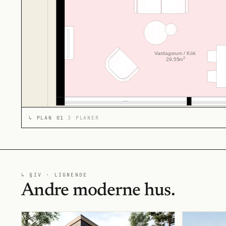
↳
PLAN 01
3 PLANER
↳ §IV · LIGNENDE
Andre moderne hus.