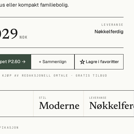
s eller kompakt familiebolig.
LEVERANSE
029
Nøkkelferdig
NOK
☆
lpet P2.60 →
+ Sammenlign
Lagre i favoritter
 KJØP AV REDAKSJONELL OMTALE · GRATIS TILBUD
I
STIL
LEVERANSE
Moderne
Nøkkelfer
FIKASJON