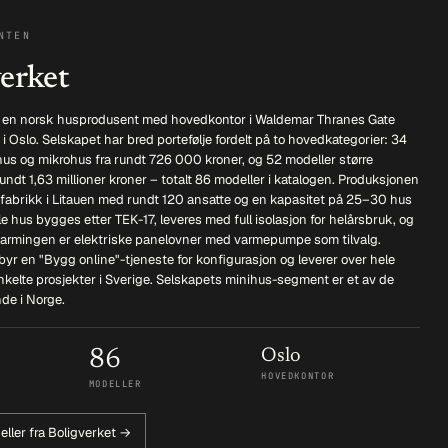
NTEN
erket
r en norsk husprodusent med hovedkontor i Waldemar Thranes Gate
) i Oslo. Selskapet har bred portefølje fordelt på to hovedkategorier: 34
hus og mikrohus fra rundt 726 000 kroner, og 52 modeller større
rundt 1,63 millioner kroner – totalt 86 modeller i katalogen. Produksjonen
 fabrikk i Litauen med rundt 120 ansatte og en kapasitet på 25–30 hus
e hus bygges etter TEK-17, leveres med full isolasjon for helårsbruk, og
rmingen er elektriske panelovner med varmepumpe som tilvalg.
lbyr en "Bygg online"-tjeneste for konfigurasjon og leverer over hele
kelte prosjekter i Sverige. Selskapets minihus-segment er et av de
de i Norge.
86
Oslo
HOVEDKONTOR
MODELLER
eller fra Boligverket →