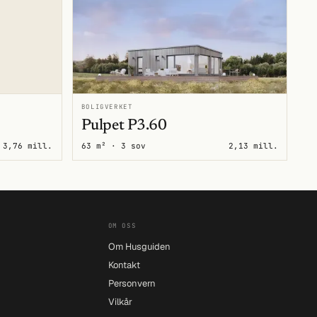
BOLIGVERKET
Pulpet P3.60
3,76 mill.
63 m² · 3 sov
2,13 mill.
OM OSS
Om Husguiden
Kontakt
Personvern
Vilkår