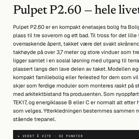
Pulpet P2.60 — hele livet
Pulpet P2.60 er en kompakt énetasjes bolig fra Boli
plass til tre soverom og ett bad. Til tross for det lill
overraskende åpent, takket være det svakt skrånend
takhøyde på over 3,7 meter og store vinduer som tre
ligger samlet i en sosial løsning med utgang til te
plassert langs den lave delen av taket. Modellen e
kompakt familiebolig eller feriested for dem som vil
skjer som ferdige moduler som monteres raskt på st
med arkitektbistand fra produsenten. Som nyoppført 
TEK17, og energiklasse B eller C er normalt alt etter
som velges. Ytterkledningen bestemmes sammen med
stående trepanel.
↳ VERDT Å VITE · 02 PUNKTER