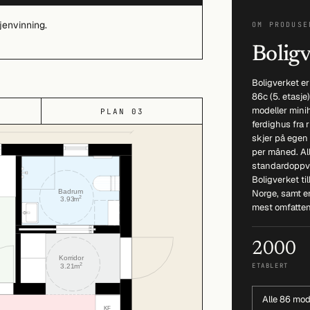
jenvinning.
OM PRODUSE
Boligv
Boligverket e
86c (5. etasje
modeller mini
PLAN 03
ferdighus fra 
skjer på egen
per måned. All
standardoppva
Boligverket ti
Norge, samt en
mest omfatten
2000
ETABLERT
Alle 86 mod