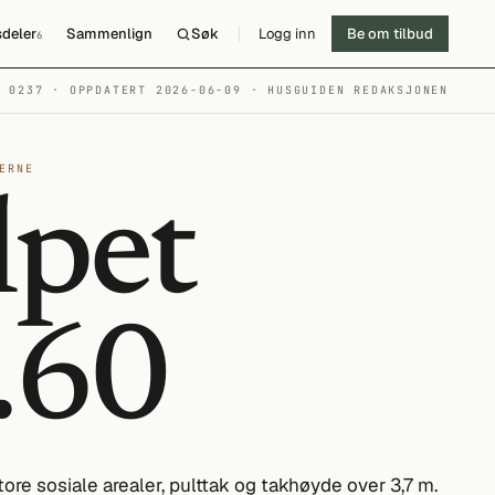
deler
Sammenlign
Søk
Logg inn
Be om tilbud
6
№ 0237 · OPPDATERT 2026-06-09
· HUSGUIDEN REDAKSJONEN
ERNE
lpet
.60
re sosiale arealer, pulttak og takhøyde over 3,7 m.