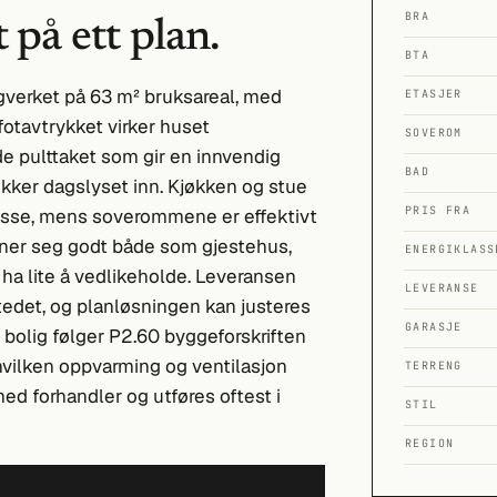
BRA
 på ett plan.
BTA
gverket på 63 m² bruksareal, med
ETASJER
e fotavtrykket virker huset
SOVEROM
e pulttaket som gir en innvendig
BAD
kker dagslyset inn. Kjøkken og stue
PRIS FRA
rrasse, mens soverommene er effektivt
gner seg godt både som gjestehus,
ENERGIKLASS
 ha lite å vedlikeholde. Leveransen
LEVERANSE
edet, og planløsningen kan justeres
GARASJE
bolig følger P2.60 byggeforskriften
 hvilken oppvarming og ventilasjon
TERRENG
 forhandler og utføres oftest i
STIL
REGION