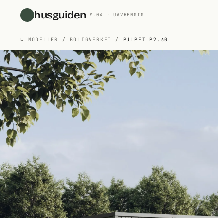
Hopp til hovedinnhold
husguiden
V.04 · UAVHENGIG
↳
MODELLER
/
BOLIGVERKET
/
PULPET P2.60