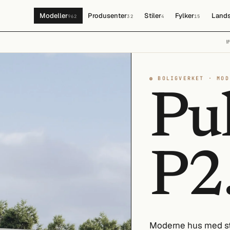
Modeller
Produsenter
Stiler
Fylker
Lands
962
32
4
15
◍ BOLIGVERKET · MOD
Pu
P2
Moderne hus med sto