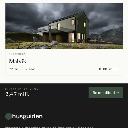
SYSTEMHUS
Malvik
79 m² · 3 sov
0,00 mill.
PULPET P2.80 · FRA
Be om tilbud →
2,47 mill.
husguiden
Norges uavhengige guide til ferdighus. Vi tar oss