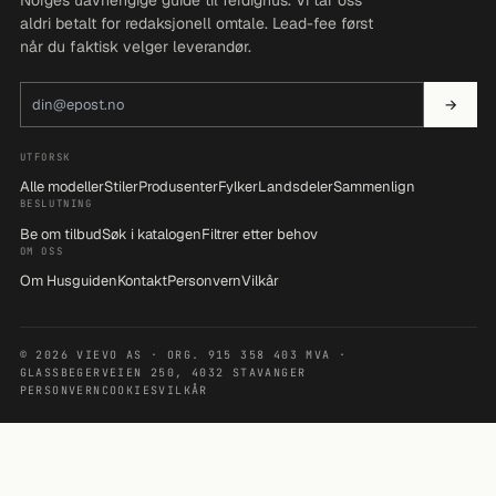
aldri betalt for redaksjonell omtale. Lead-fee først
når du faktisk velger leverandør.
E-postadresse
→
UTFORSK
Alle modeller
Stiler
Produsenter
Fylker
Landsdeler
Sammenlign
BESLUTNING
Be om tilbud
Søk i katalogen
Filtrer etter behov
OM OSS
Om Husguiden
Kontakt
Personvern
Vilkår
© 2026 VIEVO AS · ORG. 915 358 403 MVA ·
GLASSBEGERVEIEN 250, 4032 STAVANGER
PERSONVERN
COOKIES
VILKÅR