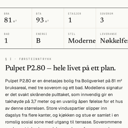
BRA
BTA
ETASJER
SOVEROM
81
93
1
3
m²
m²
BAD
ENERGI
STIL
LEVERANSE
1
B
Moderne
Nøkkelfe
§ I · FØRSTEINNTRYKK
Pulpet P2.80 — hele livet på ett plan.
Pulpet P2.80 er en énetasjes bolig fra Boligverket på 81 m²
bruksareal, med tre soverom og ett bad. Modellens signatur
er det svakt skrånende pulttaket, som innvendig gir en
takhøyde på 3,7 meter og en uvanlig åpen følelse for et hus
av denne størrelsen. Store vinduspartier slipper inn
dagslys fra flere kanter, og kjøkken og stue er samlet i en
romslig sosial sone med utgang til terrasse. Soverommene