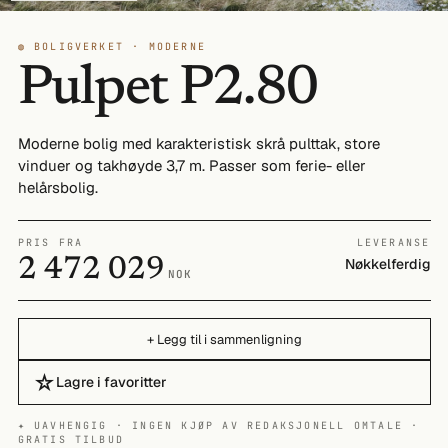
◍ BOLIGVERKET · MODERNE
Pulpet P2.80
Moderne bolig med karakteristisk skrå pulttak, store
vinduer og takhøyde 3,7 m. Passer som ferie- eller
helårsbolig.
PRIS FRA
LEVERANSE
2 472 029
Nøkkelferdig
NOK
+ Legg til i sammenligning
☆
Lagre i favoritter
✦ UAVHENGIG · INGEN KJØP AV REDAKSJONELL OMTALE ·
GRATIS TILBUD