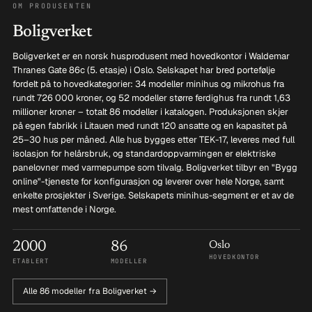
OM PRODUSENTEN
Boligverket
Boligverket er en norsk husprodusent med hovedkontor i Waldemar
Thranes Gate 86c (5. etasje) i Oslo. Selskapet har bred portefølje
fordelt på to hovedkategorier: 34 modeller minihus og mikrohus fra
rundt 726 000 kroner, og 52 modeller større ferdighus fra rundt 1,63
millioner kroner – totalt 86 modeller i katalogen. Produksjonen skjer
på egen fabrikk i Litauen med rundt 120 ansatte og en kapasitet på
25–30 hus per måned. Alle hus bygges etter TEK-17, leveres med full
isolasjon for helårsbruk, og standardoppvarmingen er elektriske
panelovner med varmepumpe som tilvalg. Boligverket tilbyr en "Bygg
online"-tjeneste for konfigurasjon og leverer over hele Norge, samt
enkelte prosjekter i Sverige. Selskapets minihus-segment er et av de
mest omfattende i Norge.
2000
86
Oslo
HOVEDKONTOR
ETABLERT
MODELLER
Alle 86 modeller fra Boligverket →