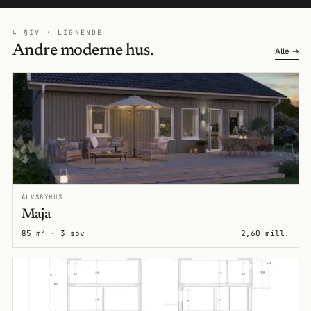
↳ §IV · LIGNENDE
Andre moderne hus.
Alle →
ÄLVSBYHUS
Maja
85 m² · 3 sov
2,60 mill.