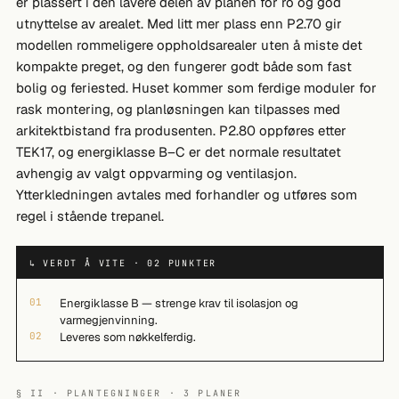
er plassert i den lavere delen av planen for ro og god
utnyttelse av arealet. Med litt mer plass enn P2.70 gir
modellen rommeligere oppholdsarealer uten å miste det
kompakte preget, og den fungerer godt både som fast
bolig og feriested. Huset kommer som ferdige moduler for
rask montering, og planløsningen kan tilpasses med
arkitektbistand fra produsenten. P2.80 oppføres etter
TEK17, og energiklasse B–C er det normale resultatet
avhengig av valgt oppvarming og ventilasjon.
Ytterkledningen avtales med forhandler og utføres som
regel i stående trepanel.
↳ VERDT Å VITE · 02 PUNKTER
01
Energiklasse B — strenge krav til isolasjon og
varmegjenvinning.
02
Leveres som nøkkelferdig.
§ II · PLANTEGNINGER · 3 PLANER