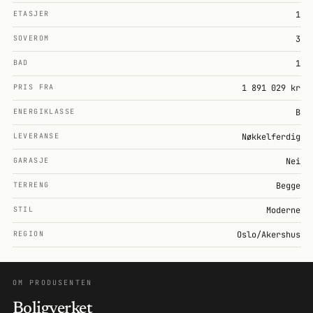
ETASJER
1
SOVEROM
3
BAD
1
PRIS FRA
1 891 029 kr
ENERGIKLASSE
B
LEVERANSE
Nøkkelferdig
GARASJE
Nei
TERRENG
Begge
STIL
Moderne
REGION
Oslo/Akershus
OM PRODUSENTEN
Boligverket