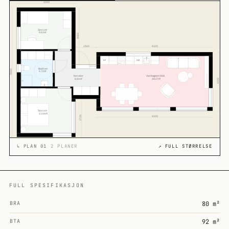
↳
PLAN 01
2 PLANER
↗ FULL STØRRELSE
FULL SPESIFIKASJON
BRA
80 m²
BTA
92 m²