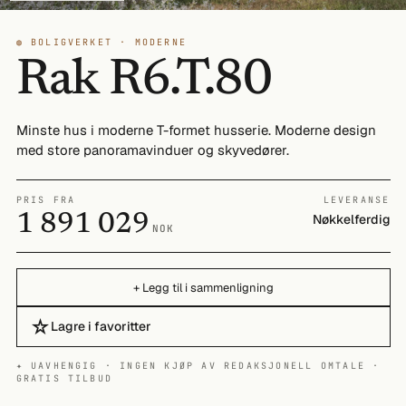
◍ BOLIGVERKET · MODERNE
Rak R6.T.80
Minste hus i moderne T-formet husserie. Moderne design
med store panoramavinduer og skyvedører.
PRIS FRA
LEVERANSE
1 891 029
Nøkkelferdig
NOK
+ Legg til i sammenligning
☆
Lagre i favoritter
✦ UAVHENGIG · INGEN KJØP AV REDAKSJONELL OMTALE ·
GRATIS TILBUD