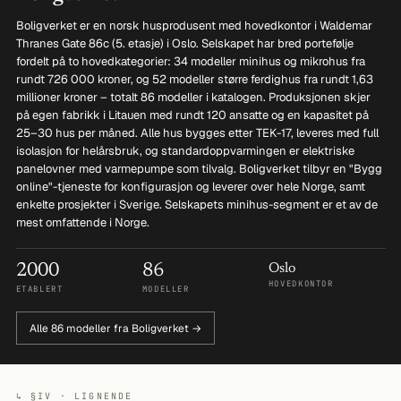
Boligverket er en norsk husprodusent med hovedkontor i Waldemar
Thranes Gate 86c (5. etasje) i Oslo. Selskapet har bred portefølje
fordelt på to hovedkategorier: 34 modeller minihus og mikrohus fra
rundt 726 000 kroner, og 52 modeller større ferdighus fra rundt 1,63
millioner kroner – totalt 86 modeller i katalogen. Produksjonen skjer
på egen fabrikk i Litauen med rundt 120 ansatte og en kapasitet på
25–30 hus per måned. Alle hus bygges etter TEK-17, leveres med full
isolasjon for helårsbruk, og standardoppvarmingen er elektriske
panelovner med varmepumpe som tilvalg. Boligverket tilbyr en "Bygg
online"-tjeneste for konfigurasjon og leverer over hele Norge, samt
enkelte prosjekter i Sverige. Selskapets minihus-segment er et av de
mest omfattende i Norge.
2000
86
Oslo
HOVEDKONTOR
ETABLERT
MODELLER
Alle 86 modeller fra Boligverket →
↳ §IV · LIGNENDE