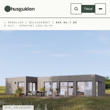
Hopp til hovedinnhold
husguiden
Tilbud
↳
MODELLER
/
BOLIGVERKET
/
RAK R6.T.80
№ 0247 · OPPDATERT 2026-06-09
FOTO: BOLIGVERKET