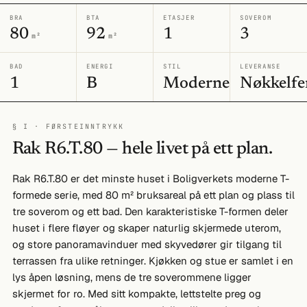
BRA
BTA
ETASJER
SOVEROM
80
92
1
3
m²
m²
BAD
ENERGI
STIL
LEVERANSE
1
B
Moderne
Nøkkelfe
§ I · FØRSTEINNTRYKK
Rak R6.T.80 — hele livet på ett plan.
Rak R6.T.80 er det minste huset i Boligverkets moderne T-
formede serie, med 80 m² bruksareal på ett plan og plass til
tre soverom og ett bad. Den karakteristiske T-formen deler
huset i flere fløyer og skaper naturlig skjermede uterom,
og store panoramavinduer med skyvedører gir tilgang til
terrassen fra ulike retninger. Kjøkken og stue er samlet i en
lys åpen løsning, mens de tre soverommene ligger
skjermet for ro. Med sitt kompakte, lettstelte preg og