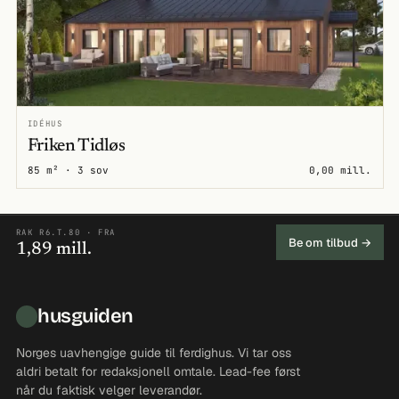
IDÉHUS
Friken Tidløs
85 m² · 3 sov
0,00 mill.
RAK R6.T.80 · FRA
Be om tilbud →
1,89 mill.
husguiden
Norges uavhengige guide til ferdighus. Vi tar oss
aldri betalt for redaksjonell omtale. Lead-fee først
når du faktisk velger leverandør.