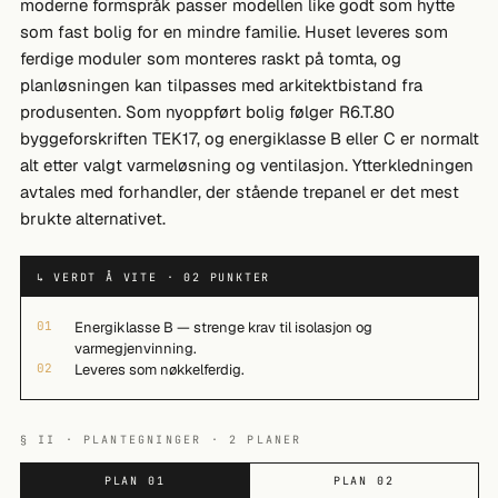
moderne formspråk passer modellen like godt som hytte
som fast bolig for en mindre familie. Huset leveres som
ferdige moduler som monteres raskt på tomta, og
planløsningen kan tilpasses med arkitektbistand fra
produsenten. Som nyoppført bolig følger R6.T.80
byggeforskriften TEK17, og energiklasse B eller C er normalt
alt etter valgt varmeløsning og ventilasjon. Ytterkledningen
avtales med forhandler, der stående trepanel er det mest
brukte alternativet.
↳ VERDT Å VITE · 02 PUNKTER
01
Energiklasse B — strenge krav til isolasjon og
varmegjenvinning.
02
Leveres som nøkkelferdig.
§ II · PLANTEGNINGER · 2 PLANER
PLAN 01
PLAN 02