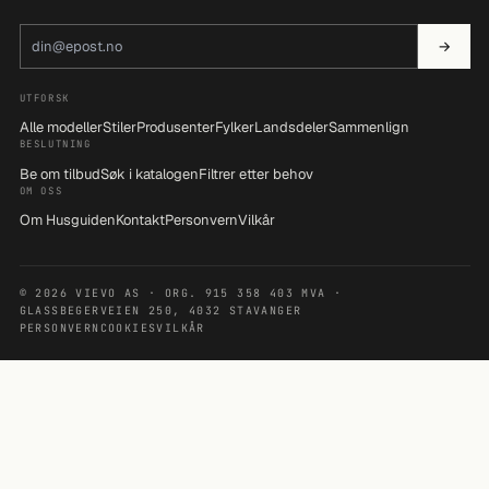
E-postadresse
→
UTFORSK
Alle modeller
Stiler
Produsenter
Fylker
Landsdeler
Sammenlign
BESLUTNING
Be om tilbud
Søk i katalogen
Filtrer etter behov
OM OSS
Om Husguiden
Kontakt
Personvern
Vilkår
© 2026 VIEVO AS · ORG. 915 358 403 MVA ·
GLASSBEGERVEIEN 250, 4032 STAVANGER
PERSONVERN
COOKIES
VILKÅR