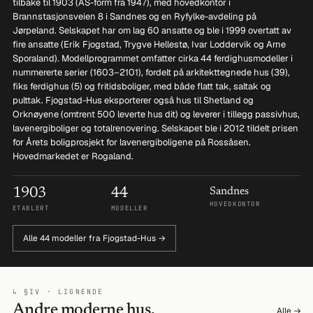
tilbake til 1903 (AS-form fra 1947), med hovedkontor i
Brannstasjonsveien 8 i Sandnes og en Ryfylke-avdeling på
Jørpeland. Selskapet har om lag 60 ansatte og ble i 1999 overtatt av
fire ansatte (Erik Fjogstad, Trygve Hellestø, Ivar Loddervik og Arne
Sporaland). Modellprogrammet omfatter cirka 44 ferdighusmodeller i
nummererte serier (1603–2101), fordelt på arkitekttegnede hus (39),
fiks ferdighus (5) og fritidsboliger, med både flatt tak, saltak og
pulttak. Fjogstad-Hus eksporterer også hus til Shetland og
Orknøyene (omtrent 500 leverte hus dit) og leverer i tillegg passivhus,
lavenergiboliger og totalrenovering. Selskapet ble i 2012 tildelt prisen
for Årets boligprosjekt for lavenergiboligene på Rossåsen.
Hovedmarkedet er Rogaland.
1903
44
Sandnes
HOVEDKONTOR
ETABLERT
MODELLER
Alle 44 modeller fra Fjogstad-Hus →
↳ §IV · LIGNENDE
Andre moderne hus.
Alle →