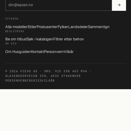
E-postadresse
→
UTFORSK
Alle modeller
Stiler
Produsenter
Fylker
Landsdeler
Sammenlign
BESLUTNING
Be om tilbud
Søk i katalogen
Filtrer etter behov
OM OSS
Om Husguiden
Kontakt
Personvern
Vilkår
© 2026 VIEVO AS · ORG. 915 358 403 MVA ·
GLASSBEGERVEIEN 250, 4032 STAVANGER
PERSONVERN
COOKIES
VILKÅR