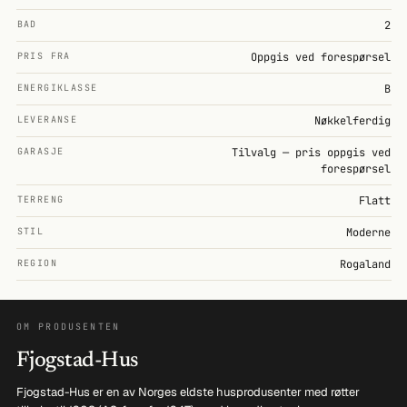
BAD
2
PRIS FRA
Oppgis ved forespørsel
ENERGIKLASSE
B
LEVERANSE
Nøkkelferdig
GARASJE
Tilvalg — pris oppgis ved
forespørsel
TERRENG
Flatt
STIL
Moderne
REGION
Rogaland
OM PRODUSENTEN
Fjogstad-Hus
Fjogstad-Hus er en av Norges eldste husprodusenter med røtter