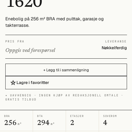
1620
Enebolig på 256 m² BRA med pulttak, garasje og
takterrasse.
PRIS FRA
LEVERANSE
Nøkkelferdig
Oppgis ved forespørsel
+ Legg til i sammenligning
☆
Lagre i favoritter
✦ UAVHENGIG · INGEN KJØP AV REDAKSJONELL OMTALE ·
GRATIS TILBUD
BRA
BTA
ETASJER
SOVEROM
256
294
2
4
m²
m²