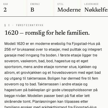
BAD
ENERGI
STIL
LEVERANSE
2
B
Moderne
Nøkkelfe
§ I · FØRSTEINNTRYKK
1620 — romslig for hele familien.
Modell 1620 er en moderne enebolig fra Fjogstad-Hus på
256 m² bruksareal over to etasjer, med pulttak og integrert
garasje med inngang fra boden. I første etasje ligger tre
soverom, vaskerom, bad, bod, hagestue og et eget
sportsrom, mens andre etasje rommer stue, kjøkken og
allrom, et grovkjøkken og et hovedsoverom med eget bad
og utgang til takterrasse. Boligen har dermed fire til fem
soverom og to bad. Takterrassen i andre etasje og
hagestuen på bakkeplan gir gode uteoppholdssoner på
begge nivåer. Modellen passer best på flat eller lett
skrånende tomt. Planløsningen kan tilpasses etter
familiens ønsker med arkitektbistand fra Fjogstad-Hus.