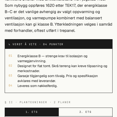
Som nybygg oppføres 1620 etter TEK17, der energiklasse
B–C er det vanlige avhengig av valgt oppvarming og
ventilasjon, og varmepumpe kombinert med balansert
ventilasjon kan gi klasse B. Ytterkledningen velges i samråd
med forhandler, oftest utført i trepanel.
↳ VERDT Å VITE · 04 PUNKTER
01
Energiklasse B — strenge krav til isolasjon og
varmegjenvinning.
02
Designet for flat tomt. Skrå terreng kan kreve tilpasning og
merkostnader.
03
Garasje tilgjengelig som tilvalg. Pris og spesifikasjon
avklares med leverandør.
04
Leveres som nøkkelferdig.
§ II · PLANTEGNINGER · 2 PLANER
1. ETG
2. ETG