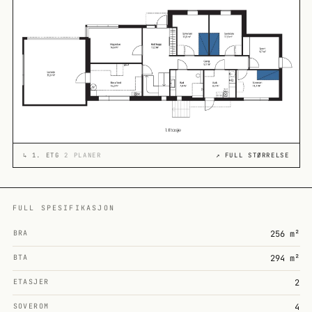
↳
1. ETG
2 PLANER
↗ FULL STØRRELSE
FULL SPESIFIKASJON
BRA
256 m²
BTA
294 m²
ETASJER
2
SOVEROM
4