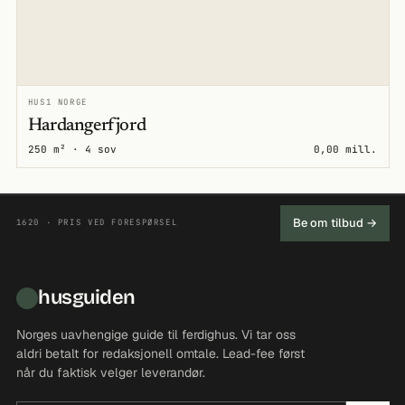
HUS1 NORGE
Hardangerfjord
250 m² · 4 sov
0,00 mill.
Be om tilbud →
1620 · PRIS VED FORESPØRSEL
husguiden
Norges uavhengige guide til ferdighus. Vi tar oss
aldri betalt for redaksjonell omtale. Lead-fee først
når du faktisk velger leverandør.