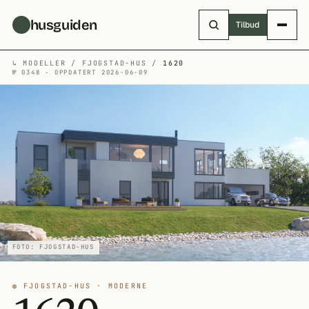
Hopp til hovedinnhold
husguiden
Tilbud
↳
MODELLER
/
FJOGSTAD-HUS
/
1620
№ 0348 · OPPDATERT 2026-06-09
FOTO: FJOGSTAD-HUS
◍ FJOGSTAD-HUS · MODERNE