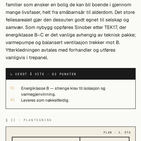
familier som ønsker en bolig de kan bli boende i gjennom
mange livsfaser, helt fra småbarnsår til alderdom. Det store
fellesarealet gjør den dessuten godt egnet til selskap og
samvær. Som nybygg oppføres Sinober etter TEK17, der
energiklasse B–C er det vanlige avhengig av teknisk pakke;
varmepumpe og balansert ventilasjon trekker mot B.
Ytterkledningen avtales med forhandler og utføres
vanligvis i trepanel.
↳ VERDT Å VITE · 02 PUNKTER
01
Energiklasse B — strenge krav til isolasjon og
varmegjenvinning.
02
Leveres som nøkkelferdig.
§ II · PLANTEGNING
PLAN · 1. ETG