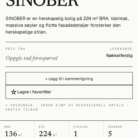
SINOBER
SINOBER er en herskapelig bolig på 224 m² BRA. Valmtak,
massive søyler og flotte fasadedetaljer forsterker den
herskapelige stilen.
PRIS FRA
LEVERANSE
Nøkkelferdig
Oppgis ved forespørsel
+ Legg til i sammenligning
☆
Lagre i favoritter
✦ UAVHENGIG · INGEN KJØP AV REDAKSJONELL OMTALE ·
GRATIS TILBUD
BRA
BTA
ETASJER
SOVEROM
136
224
1
5
m²
m²