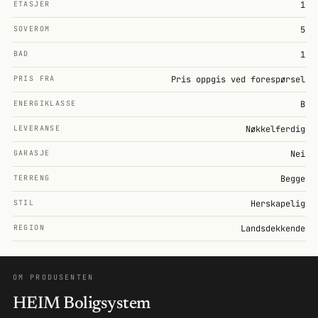
ETASJER
1
SOVEROM
5
BAD
1
PRIS FRA
Pris oppgis ved forespørsel
ENERGIKLASSE
B
LEVERANSE
Nøkkelferdig
GARASJE
Nei
TERRENG
Begge
STIL
Herskapelig
REGION
Landsdekkende
OM PRODUSENTEN
HEIM Boligsystem