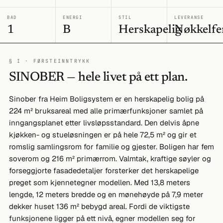
BAD
ENERGI
STIL
LEVERANSE
1
B
Herskapelig
Nøkkelfe
§ I · FØRSTEINNTRYKK
SINOBER — hele livet på ett plan.
Sinober fra Heim Boligsystem er en herskapelig bolig på
224 m² bruksareal med alle primærfunksjoner samlet på
inngangsplanet etter livsløpsstandard. Den delvis åpne
kjøkken- og stueløsningen er på hele 72,5 m² og gir et
romslig samlingsrom for familie og gjester. Boligen har fem
soverom og 216 m² primærrom. Valmtak, kraftige søyler og
forseggjorte fasadedetaljer forsterker det herskapelige
preget som kjennetegner modellen. Med 13,8 meters
lengde, 12 meters bredde og en mønehøyde på 7,9 meter
dekker huset 136 m² bebygd areal. Fordi de viktigste
funksjonene ligger på ett nivå, egner modellen seg for