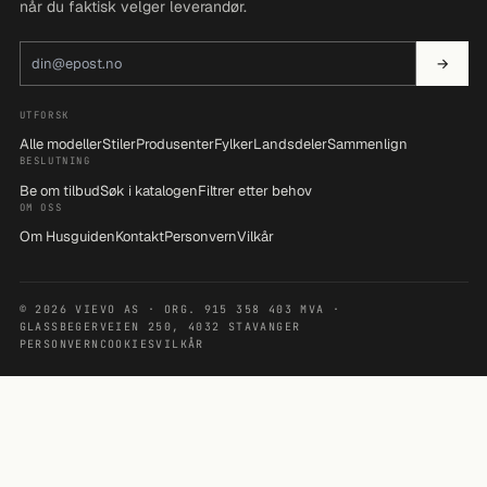
når du faktisk velger leverandør.
E-postadresse
→
UTFORSK
Alle modeller
Stiler
Produsenter
Fylker
Landsdeler
Sammenlign
BESLUTNING
Be om tilbud
Søk i katalogen
Filtrer etter behov
OM OSS
Om Husguiden
Kontakt
Personvern
Vilkår
© 2026 VIEVO AS · ORG. 915 358 403 MVA ·
GLASSBEGERVEIEN 250, 4032 STAVANGER
PERSONVERN
COOKIES
VILKÅR