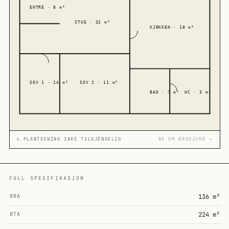
ENTRÉ · 8 m²
STUE · 32 m²
KJØKKEN · 18 m²
SOV 1 · 14 m²
SOV 2 · 11 m²
BAD · 7 m²
WC · 3 m²
↳ PLANTEGNING IKKE TILGJENGELIG
BE OM BROSJYRE →
FULL SPESIFIKASJON
BRA
136 m²
BTA
224 m²