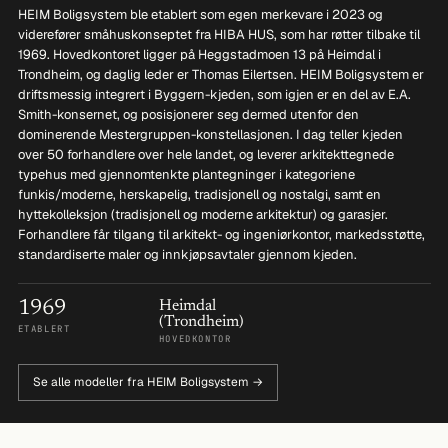
HEIM Boligsystem ble etablert som egen merkevare i 2023 og
viderefører småhuskonseptet fra HIBA HUS, som har røtter tilbake til
1969. Hovedkontoret ligger på Heggstadmoen 13 på Heimdal i
Trondheim, og daglig leder er Thomas Eilertsen. HEIM Boligsystem er
driftsmessig integrert i Byggern-kjeden, som igjen er en del av E.A.
Smith-konsernet, og posisjonerer seg dermed utenfor den
dominerende Mestergruppen-konstellasjonen. I dag teller kjeden
over 50 forhandlere over hele landet, og leverer arkitekttegnede
typehus med gjennomtenkte plantegninger i kategoriene
funkis/moderne, herskapelig, tradisjonell og nostalgi, samt en
hyttekolleksjon (tradisjonell og moderne arkitektur) og garasjer.
Forhandlere får tilgang til arkitekt- og ingeniørkontor, markedsstøtte,
standardiserte maler og innkjøpsavtaler gjennom kjeden.
1969
Heimdal
(Trondheim)
ETABLERT
HOVEDKONTOR
Se alle modeller fra HEIM Boligsystem →