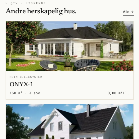
↳ §IV · LIGNENDE
Andre herskapelig hus.
Alle →
HEIM BOLIGSYSTEM
ONYX-1
130 m² · 3 sov
0,00 mill.