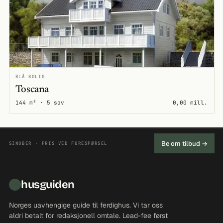
BLÅ BOLIG
Toscana
144 m² · 5 sov
0,00 mill.
Be om tilbud →
SINOBER · PRIS VED FORESPØRSEL
husguiden
Norges uavhengige guide til ferdighus. Vi tar oss
aldri betalt for redaksjonell omtale. Lead-fee først