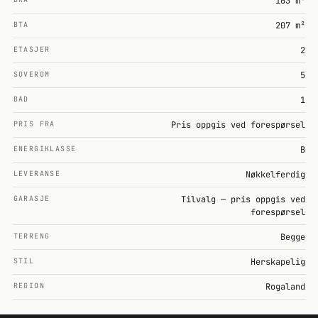
163 m²
BTA
207 m²
ETASJER
2
SOVEROM
5
BAD
1
PRIS FRA
Pris oppgis ved forespørsel
ENERGIKLASSE
B
LEVERANSE
Nøkkelferdig
GARASJE
Tilvalg — pris oppgis ved
forespørsel
TERRENG
Begge
STIL
Herskapelig
REGION
Rogaland