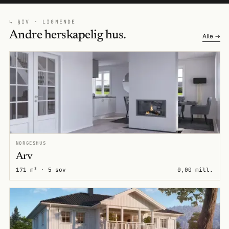
↳ §IV · LIGNENDE
Andre herskapelig hus.
Alle →
NORGESHUS
Arv
171 m² · 5 sov
0,00 mill.