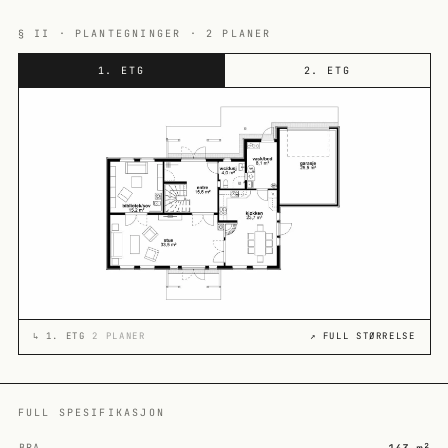
§ II · PLANTEGNINGER · 2 PLANER
1. ETG
2. ETG
↳
1. ETG
2 PLANER
↗ FULL STØRRELSE
FULL SPESIFIKASJON
BRA