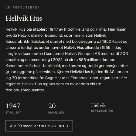
OM PRODUSENTEN
Hellvik Hus
Hellvik Hus ble etablert i 1947 av Ingolf Helland og Hilmar Henriksen i
bygda Hellvik utenfor Egersund, opprinnelig som Hellvik
Kassafabrikk. Selskapet startet med boligbygging på 1950-tallet og
lanserte ferdighus under navnet Hellvik Hus allerede i 1959. I dag
inngår virksomheten i konsernet Hellvik Gruppen AS med rundt 200
ansatte og en omsetning i 2024 på cirka 885 millioner kroner.
Konsernet er fortsatt familieeid, med andre og tredje generasjon etter
grunnleggerne på eiersiden. Kjeden Hellvik Hus Kjededrift AS har om
lag 30 forhandlere fra Søgne i sør til Finnsnes i nord, organisert i fire
regioner. Hellvik Hus regnes som en av landets eldste
ferdighusprodusenter.
1947
20
Hellvik
HOVEDKONTOR
ETABLERT
MODELLER
Alle 20 modeller fra Hellvik Hus →