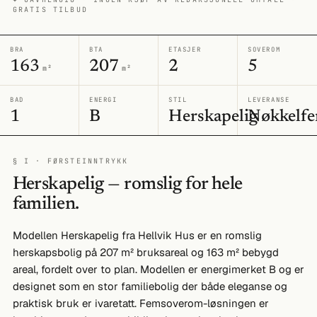
GRATIS TILBUD
BRA
BTA
ETASJER
SOVEROM
163
207
2
5
m²
m²
BAD
ENERGI
STIL
LEVERANSE
1
B
Herskapelig
Nøkkelfe
§ I · FØRSTEINNTRYKK
Herskapelig — romslig for hele
familien.
Modellen Herskapelig fra Hellvik Hus er en romslig
herskapsbolig på 207 m² bruksareal og 163 m² bebygd
areal, fordelt over to plan. Modellen er energimerket B og er
designet som en stor familiebolig der både eleganse og
praktisk bruk er ivaretatt. Femsoverom-løsningen er