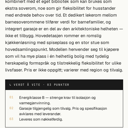
kombinert med et eget bibliotek som kan brukes som
ekstra soverom, noe som gir fleksibilitet for husstander
med endrede behov over tid. Et dedikert lekerom mellom
barnesoverommene tilfører verdi for barnefamilier, og
integrert garasje er en del av den arkitektoniske helheten —
ikke et tilbygg. Hovedetasjen rommer en romslig
kjøkkenløsning med spiseplass og en stor stue som
hovedsamlingspunkt. Modellen henvender seg til kjøpere
som vil ha mye plass i én helhetlig bolig med tydelig
herskapelig formspråk og tilstrekkelig fleksibilitet for ulike
livsfaser. Pris er ikke oppgitt; varierer med region og tilvalg.
↳ VERDT Å VITE · 03 PUNKTER
01
Energiklasse B — strenge krav til isolasjon og
varmegjenvinning.
02
Garasje tilgjengelig som tilvalg. Pris og spesifikasjon
avklares med leverandør.
03
Leveres som nøkkelferdig.