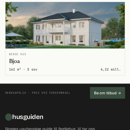
BERGE HUS
Bjoa
162 m² · 5 sov
6,22 mill.
Be om tilbud →
HERSKAPELIG · PRIS VED FORESPØRSEL
husguiden
Norges uavhengige guide til ferdighus. Vi tar oss