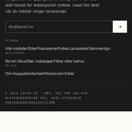
aldri betalt for redaksjonell omtale. Lead-fee først
når du faktisk velger leverandør.
E-postadresse
→
UTFORSK
Alle modeller
Stiler
Produsenter
Fylker
Landsdeler
Sammenlign
BESLUTNING
Be om tilbud
Søk i katalogen
Filtrer etter behov
OM OSS
Om Husguiden
Kontakt
Personvern
Vilkår
© 2026 VIEVO AS · ORG. 915 358 403 MVA ·
GLASSBEGERVEIEN 250, 4032 STAVANGER
PERSONVERN
COOKIES
VILKÅR