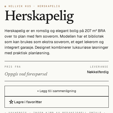
◍ HELLVIK HUS · HERSKAPELIG
Herskapelig
Herskapelig er en romslig og elegant bolig på 207 m² BRA
over to plan med fem soverom. Modellen har et bibliotek
som kan brukes som ekstra soverom, et eget lekerom og
integrert garasje. Designet kombinerer luksuriøse løsninger
med praktisk planløsning.
PRIS FRA
LEVERANSE
Nøkkelferdig
Oppgis ved forespørsel
+ Legg til i sammenligning
☆
Lagre i favoritter
✦ UAVHENGIG · INGEN KJØP AV REDAKSJONELL OMTALE ·