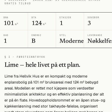
GRATIS TILBUD
BRA
BTA
ETASJER
SOVEROM
101
124
1
3
m²
m²
BAD
ENERGI
STIL
LEVERANSE
1
B
Moderne
Nøkkelfe
§ I · FØRSTEINNTRYKK
Lime — hele livet på ett plan.
Lime fra Hellvik Hus er en kompakt og moderne
enplansbolig på 101 m² bruksareal med 124 m² bebygd
areal. Modellen er rettet mot kjøpere som verdsetter
minimalistisk arkitektur og en effektiv planløsning der alt
er på én flate. Hovedoppholdsrommet er en åpen stue- og
kjøkkenløsning med stor takhøyde-følelse, organisert