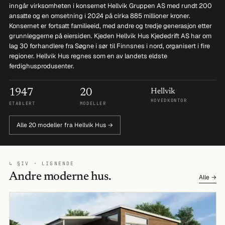
inngår virksomheten i konsernet Hellvik Gruppen AS med rundt 200
ansatte og en omsetning i 2024 på cirka 885 millioner kroner.
Konsernet er fortsatt familieeid, med andre og tredje generasjon etter
grunnleggerne på eiersiden. Kjeden Hellvik Hus Kjededrift AS har om
lag 30 forhandlere fra Søgne i sør til Finnsnes i nord, organisert i fire
regioner. Hellvik Hus regnes som en av landets eldste
ferdighusprodusenter.
1947
20
Hellvik
HOVEDKONTOR
ETABLERT
MODELLER
Alle 20 modeller fra Hellvik Hus →
↳ §IV · LIGNENDE
Andre moderne hus.
Alle →