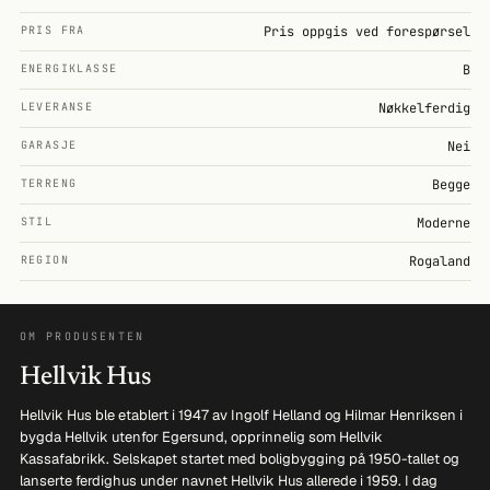
PRIS FRA
Pris oppgis ved forespørsel
ENERGIKLASSE
B
LEVERANSE
Nøkkelferdig
GARASJE
Nei
TERRENG
Begge
STIL
Moderne
REGION
Rogaland
OM PRODUSENTEN
Hellvik Hus
Hellvik Hus ble etablert i 1947 av Ingolf Helland og Hilmar Henriksen i
bygda Hellvik utenfor Egersund, opprinnelig som Hellvik
Kassafabrikk. Selskapet startet med boligbygging på 1950-tallet og
lanserte ferdighus under navnet Hellvik Hus allerede i 1959. I dag