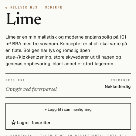
◍ HELLVIK HUS · MODERNE
Lime
Lime er en minimalistisk og moderne enplansbolig på 101
m² BRA med tre soverom. Konseptet er at alt skal være på
én flate. Boligen har lys og romslig åpen
stue-/kjøkkenløsning, store skyvedører ut til hagen og
generøs oppbevaring, blant annet et stort lagerrom.
PRIS FRA
LEVERANSE
Nøkkelferdig
Oppgis ved forespørsel
+ Legg til i sammenligning
☆
Lagre i favoritter
✦ UAVHENGIG · INGEN KJØP AV REDAKSJONELL OMTALE ·