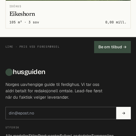
IDÉHUS
Eikeshorn
105 m² · 3 sov
0,00 mill.
Be om tilbud →
LIME · PRIS VED FORESPØRSEL
husguiden
Norges uavhengige guide til ferdighus. Vi tar oss
aldri betalt for redaksjonell omtale. Lead-fee først
når du faktisk velger leverandør.
E-postadresse
→
UTFORSK
Alle modeller
Stiler
Produsenter
Fylker
Landsdeler
Sammenlign