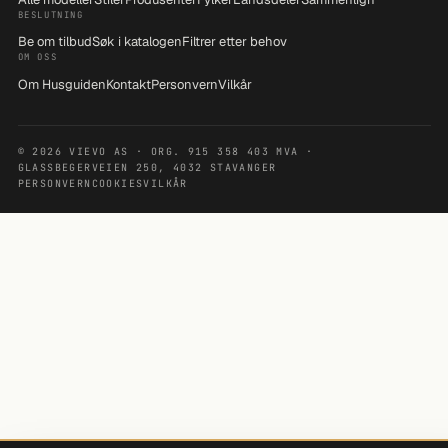
BESLUTNING
Be om tilbud
Søk i katalogen
Filtrer etter behov
OM OSS
Om Husguiden
Kontakt
Personvern
Vilkår
© 2026 VIEVO AS · ORG. 915 358 403 MVA ·
GLASSBEGERVEIEN 250, 4032 STAVANGER
PERSONVERN
COOKIES
VILKÅR