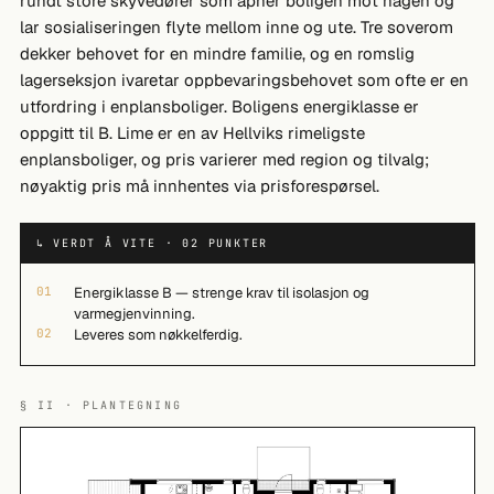
rundt store skyvedører som åpner boligen mot hagen og
lar sosialiseringen flyte mellom inne og ute. Tre soverom
dekker behovet for en mindre familie, og en romslig
lagerseksjon ivaretar oppbevaringsbehovet som ofte er en
utfordring i enplansboliger. Boligens energiklasse er
oppgitt til B. Lime er en av Hellviks rimeligste
enplansboliger, og pris varierer med region og tilvalg;
nøyaktig pris må innhentes via prisforespørsel.
↳ VERDT Å VITE · 02 PUNKTER
01
Energiklasse B — strenge krav til isolasjon og
varmegjenvinning.
02
Leveres som nøkkelferdig.
§ II · PLANTEGNING