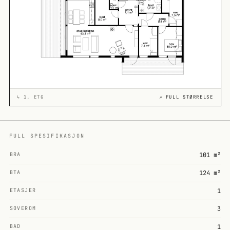
↳
1. ETG
↗ FULL STØRRELSE
FULL SPESIFIKASJON
BRA
101 m²
BTA
124 m²
ETASJER
1
SOVEROM
3
BAD
1