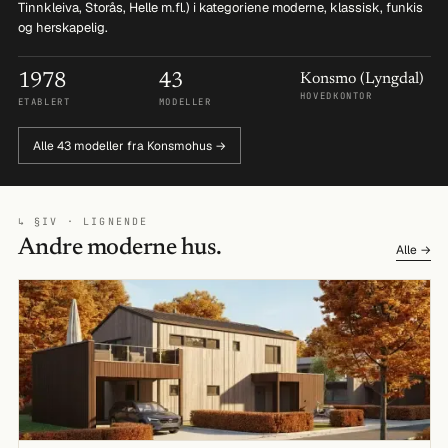
Tinnkleiva, Storås, Helle m.fl.) i kategoriene moderne, klassisk, funkis
og herskapelig.
1978
43
Konsmo (Lyngdal)
HOVEDKONTOR
ETABLERT
MODELLER
Alle 43 modeller fra Konsmohus →
↳ §IV · LIGNENDE
Andre moderne hus.
Alle →