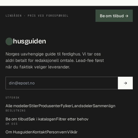
Be om tilbud →
LINDÅSEN · PRIS VED FORESPØRSEL
husguiden
Norges uavhengige guide til ferdighus. Vi tar oss
aldri betalt for redaksjonell omtale. Lead-fee først
når du faktisk velger leverandør.
E-postadresse
→
UTFORSK
Alle modeller
Stiler
Produsenter
Fylker
Landsdeler
Sammenlign
BESLUTNING
Be om tilbud
Søk i katalogen
Filtrer etter behov
OM OSS
Om Husguiden
Kontakt
Personvern
Vilkår