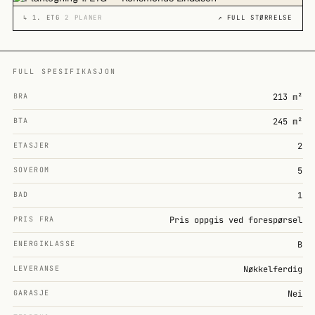
↳
1. ETG
2 PLANER
↗ FULL STØRRELSE
FULL SPESIFIKASJON
BRA
213 m²
BTA
245 m²
ETASJER
2
SOVEROM
5
BAD
1
PRIS FRA
Pris oppgis ved forespørsel
ENERGIKLASSE
B
LEVERANSE
Nøkkelferdig
GARASJE
Nei