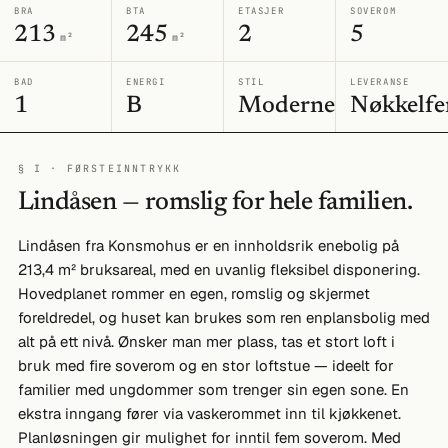
BRA
BTA
ETASJER
SOVEROM
213
245
2
5
m²
m²
BAD
ENERGI
STIL
LEVERANSE
1
B
Moderne
Nøkkelfe
§ I · FØRSTEINNTRYKK
Lindåsen — romslig for hele familien.
Lindåsen fra Konsmohus er en innholdsrik enebolig på
213,4 m² bruksareal, med en uvanlig fleksibel disponering.
Hovedplanet rommer en egen, romslig og skjermet
foreldredel, og huset kan brukes som ren enplansbolig med
alt på ett nivå. Ønsker man mer plass, tas et stort loft i
bruk med fire soverom og en stor loftstue — ideelt for
familier med ungdommer som trenger sin egen sone. En
ekstra inngang fører via vaskerommet inn til kjøkkenet.
Planløsningen gir mulighet for inntil fem soverom. Med