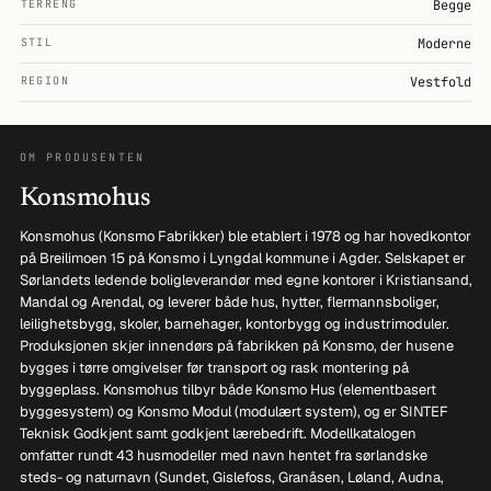
TERRENG
Begge
STIL
Moderne
REGION
Vestfold
OM PRODUSENTEN
Konsmohus
Konsmohus (Konsmo Fabrikker) ble etablert i 1978 og har hovedkontor
på Breilimoen 15 på Konsmo i Lyngdal kommune i Agder. Selskapet er
Sørlandets ledende boligleverandør med egne kontorer i Kristiansand,
Mandal og Arendal, og leverer både hus, hytter, flermannsboliger,
leilighetsbygg, skoler, barnehager, kontorbygg og industrimoduler.
Produksjonen skjer innendørs på fabrikken på Konsmo, der husene
bygges i tørre omgivelser før transport og rask montering på
byggeplass. Konsmohus tilbyr både Konsmo Hus (elementbasert
byggesystem) og Konsmo Modul (modulært system), og er SINTEF
Teknisk Godkjent samt godkjent lærebedrift. Modellkatalogen
omfatter rundt 43 husmodeller med navn hentet fra sørlandske
steds- og naturnavn (Sundet, Gislefoss, Granåsen, Løland, Audna,