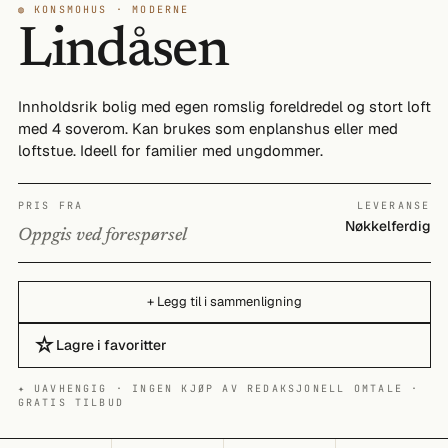
◍ KONSMOHUS · MODERNE
Lindåsen
Innholdsrik bolig med egen romslig foreldredel og stort loft
med 4 soverom. Kan brukes som enplanshus eller med
loftstue. Ideell for familier med ungdommer.
PRIS FRA
LEVERANSE
Nøkkelferdig
Oppgis ved forespørsel
+ Legg til i sammenligning
☆
Lagre i favoritter
✦ UAVHENGIG · INGEN KJØP AV REDAKSJONELL OMTALE ·
GRATIS TILBUD