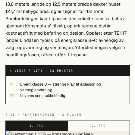
13,8 meters lengde og 12,5 meters bredde dekker huset
127,7 m² bebygd areal og er tegnet for flat tomt.
Romfordelingen kan tilpasses den enkelte families behov
gjennom Konsmohus' tilvalg, og arkitektene bistår
kostnadsfritt med befaring og design. Oppført etter TEK17
lander Lindåsen typisk på energiklasse B–C avhengig av
valgt oppvarming og ventilasjon. Ytterkledningen velges i
bestillingsfasen, oftest utført i trepanel.
↳ VERDT Å VITE · 02 PUNKTER
01
Energiklasse B — strenge krav til isolasjon og
varmegjenvinning.
02
Leveres som nøkkelferdig.
§ II · PLANTEGNINGER · 2 PLANER
1. ETG
2. ETG