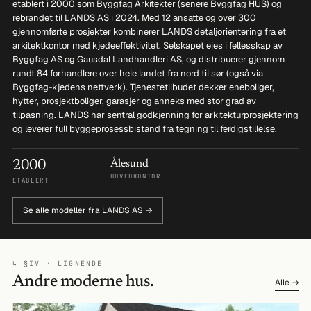
etablert i 2000 som Byggfag Arkitekter (senere Byggfag HUS) og
rebrandet til LANDS AS i 2024. Med 12 ansatte og over 300
gjennomførte prosjekter kombinerer LANDS detaljorientering fra et
arkitektkontor med kjedeeffektivitet. Selskapet eies i fellesskap av
Byggfag AS og Gausdal Landhandleri AS, og distribuerer gjennom
rundt 84 forhandlere over hele landet fra nord til sør (også via
Byggfag-kjedens nettverk). Tjenestetilbudet dekker eneboliger,
hytter, prosjektboliger, garasjer og anneks med stor grad av
tilpasning. LANDS har sentral godkjenning for arkitekturprosjektering
og leverer full byggeprosessbistand fra tegning til ferdigstillelse.
2000
Ålesund
HOVEDKONTOR
ETABLERT
Se alle modeller fra LANDS AS →
↳ §IV · LIGNENDE
Andre moderne hus.
Alle →