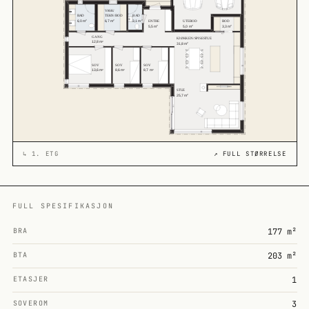
↳
1. ETG
↗ FULL STØRRELSE
FULL SPESIFIKASJON
BRA
177 m²
BTA
203 m²
ETASJER
1
SOVEROM
3