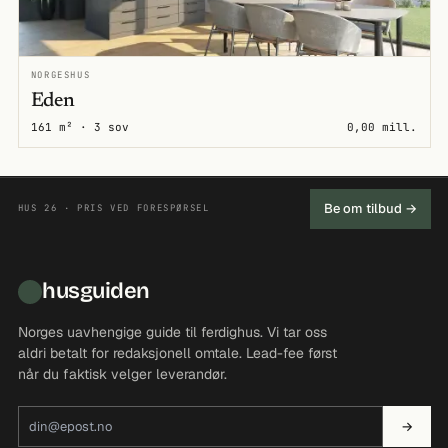
NORGESHUS
Eden
161 m² · 3 sov
0,00 mill.
Be om tilbud →
HUS 26 · PRIS VED FORESPØRSEL
husguiden
Norges uavhengige guide til ferdighus. Vi tar oss
aldri betalt for redaksjonell omtale. Lead-fee først
når du faktisk velger leverandør.
E-postadresse
→