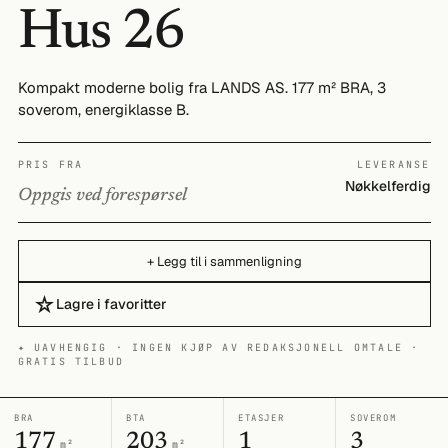
Hus 26
Kompakt moderne bolig fra LANDS AS. 177 m² BRA, 3
soverom, energiklasse B.
PRIS FRA
LEVERANSE
Nøkkelferdig
Oppgis ved forespørsel
+ Legg til i sammenligning
☆
Lagre i favoritter
✦ UAVHENGIG · INGEN KJØP AV REDAKSJONELL OMTALE ·
GRATIS TILBUD
BRA
BTA
ETASJER
SOVEROM
177
203
1
3
m²
m²