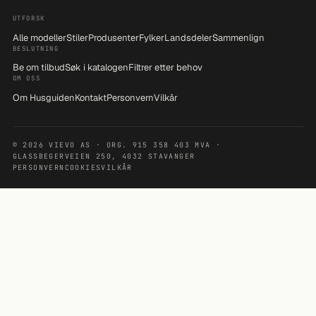
UTFORSK
Alle modeller
Stiler
Produsenter
Fylker
Landsdeler
Sammenlign
BESLUTNING
Be om tilbud
Søk i katalogen
Filtrer etter behov
OM OSS
Om Husguiden
Kontakt
Personvern
Vilkår
© 2026 VIEVO AS · ORG. 915 358 403 MVA ·
GLASSBEGERVEIEN 250, 4032 STAVANGER
PERSONVERN
COOKIES
VILKÅR