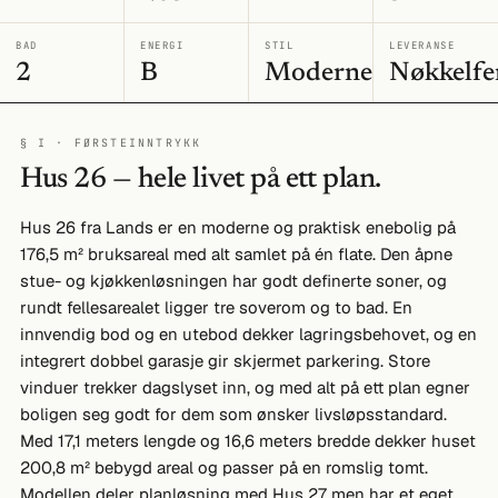
BAD
ENERGI
STIL
LEVERANSE
2
B
Moderne
Nøkkelfe
§ I · FØRSTEINNTRYKK
Hus 26 — hele livet på ett plan.
Hus 26 fra Lands er en moderne og praktisk enebolig på
176,5 m² bruksareal med alt samlet på én flate. Den åpne
stue- og kjøkkenløsningen har godt definerte soner, og
rundt fellesarealet ligger tre soverom og to bad. En
innvendig bod og en utebod dekker lagringsbehovet, og en
integrert dobbel garasje gir skjermet parkering. Store
vinduer trekker dagslyset inn, og med alt på ett plan egner
boligen seg godt for dem som ønsker livsløpsstandard.
Med 17,1 meters lengde og 16,6 meters bredde dekker huset
200,8 m² bebygd areal og passer på en romslig tomt.
Modellen deler planløsning med Hus 27 men har et eget