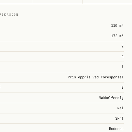
FIKASJON
110 m²
172 m²
2
4
1
Pris oppgis ved forespørsel
E
B
Nøkkelferdig
Nei
Skrå
Moderne