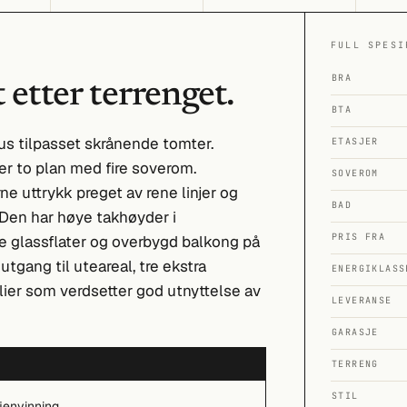
FULL SPESI
BRA
 etter terrenget.
BTA
us tilpasset skrånende tomter.
ETASJER
er to plan med fire soverom.
SOVEROM
 uttrykk preget av rene linjer og
BAD
 Den har høye takhøyder i
PRIS FRA
e glassflater og overbygd balkong på
gang til uteareal, tre ekstra
ENERGIKLASS
lier som verdsetter god utnyttelse av
LEVERANSE
GARASJE
TERRENG
STIL
jenvinning.