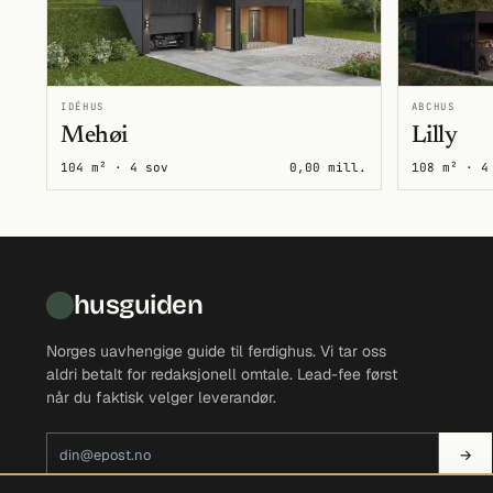
IDÉHUS
ABCHUS
Mehøi
Lilly
104 m² · 4 sov
0,00 mill.
108 m² · 4
husguiden
Norges uavhengige guide til ferdighus. Vi tar oss
aldri betalt for redaksjonell omtale. Lead-fee først
når du faktisk velger leverandør.
E-postadresse
→