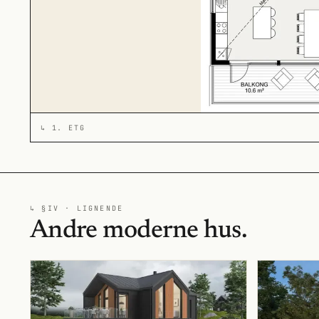
↳
1. ETG
↳ §IV · LIGNENDE
Andre moderne hus.