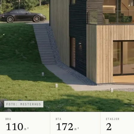
FOTO: MESTERHUS
BRA
BTA
ETASJER
110
172
2
m²
m²