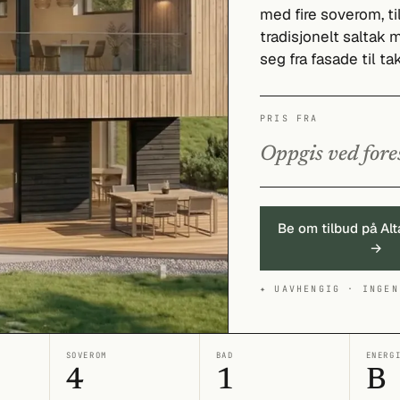
med fire soverom, t
tradisjonelt saltak
seg fra fasade til tak
PRIS FRA
Oppgis ved fore
Be om tilbud på Alt
→
✦ UAVHENGIG · INGEN
SOVEROM
BAD
ENERG
4
1
B