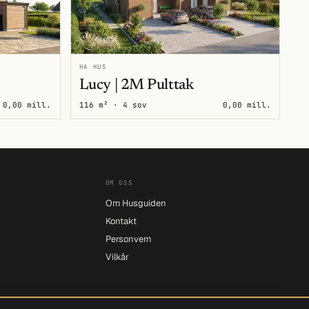
HA HUS
Lucy | 2M Pulttak
0,00 mill.
116 m² · 4 sov
0,00 mill.
OM OSS
Om Husguiden
Kontakt
Personvern
Vilkår