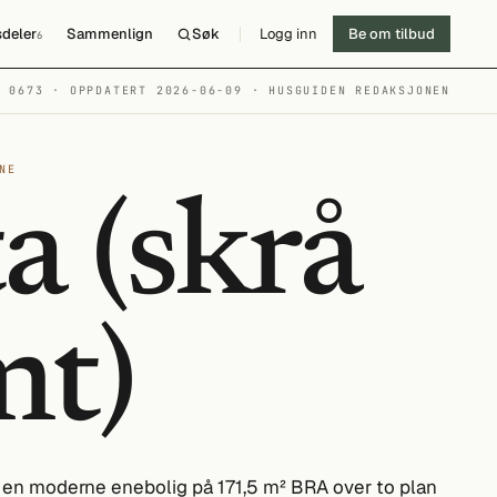
deler
Sammenlign
Søk
Logg inn
Be om tilbud
6
№ 0673 · OPPDATERT 2026-06-09
· HUSGUIDEN REDAKSJONEN
NE
a (skrå
mt)
er en moderne enebolig på 171,5 m² BRA over to plan