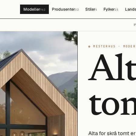
Modeller
Produsenter
Stiler
Fylker
Lands
962
32
4
15
◍ MESTERHUS · MODER
Alt
to
Alta for skrå tomt 