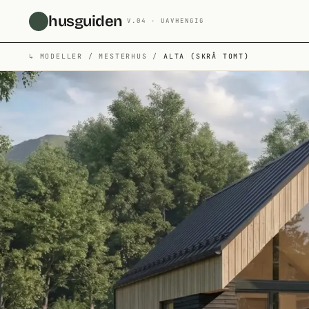
Hopp til hovedinnhold
husguiden
V.04 · UAVHENGIG
↳
MODELLER
/
MESTERHUS
/
ALTA (SKRÅ TOMT)