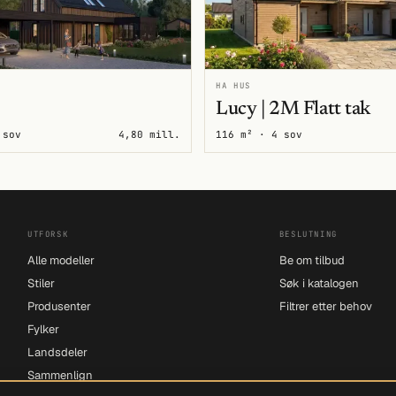
HA HUS
Lucy | 2M Flatt tak
 sov
4,80 mill.
116 m² · 4 sov
UTFORSK
BESLUTNING
Alle modeller
Be om tilbud
Stiler
Søk i katalogen
Produsenter
Filtrer etter behov
Fylker
Landsdeler
Sammenlign