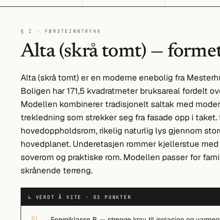
§ I · FØRSTEINNTRYKK
Alta (skrå tomt) — formet
Alta (skrå tomt) er en moderne enebolig fra Mesterh
Boligen har 171,5 kvadratmeter bruksareal fordelt ov
Modellen kombinerer tradisjonelt saltak med moderne
trekledning som strekker seg fra fasade opp i taket.
hovedoppholdsrom, rikelig naturlig lys gjennom stor
hovedplanet. Underetasjen rommer kjellerstue med ut
soverom og praktiske rom. Modellen passer for fami
skrånende terreng.
↳ VERDT Å VITE · 03 PUNKTER
01
Energiklasse B — strenge krav til isolasjon og varmeg