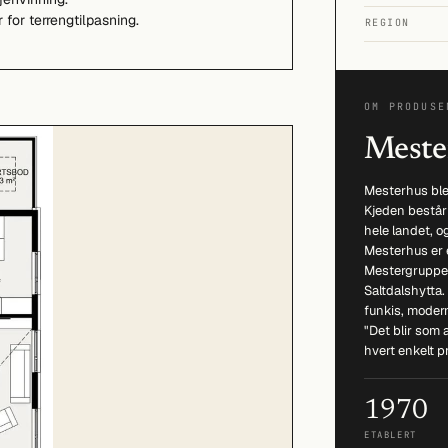
 for terrengtilpasning.
REGION
OM PRODUSE
Meste
Mesterhus ble 
Kjeden består
hele landet, o
Mesterhus er 
Mestergruppe
Saltdalshytta.
funkis, modern
"Det blir som
hvert enkelt p
1970
ETABLERT