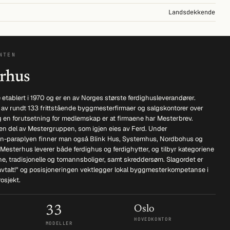
Landsdekkende
NTEN
rhus
etablert i 1970 og er en av Norges største ferdighusleverandører.
 av rundt 133 frittstående byggmesterfirmaer og salgskontorer over
g en forutsetning for medlemskap er at firmaene har Mesterbrev.
en del av Mestergruppen, som igjen eies av Ferd. Under
n-paraplyen finner man også Blink Hus, Systemhus, Nordbohus og
 Mesterhus leverer både ferdighus og ferdighytter, og tilbyr kategoriene
e, tradisjonelle og tomannsboliger, samt skreddersøm. Slagordet er
 avtalt!" og posisjoneringen vektlegger lokal byggmesterkompetanse i
rosjekt.
33
Oslo
HOVEDKONTOR
MODELLER