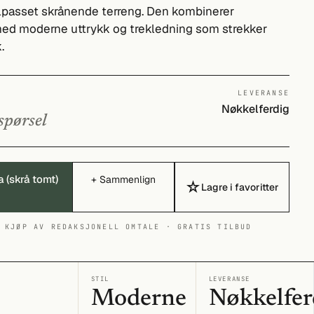
ilpasset skrånende terreng. Den kombinerer
 med moderne uttrykk og trekledning som strekker
.
LEVERANSE
Nøkkelferdig
spørsel
a (skrå tomt)
+ Sammenlign
☆
Lagre i favoritter
 KJØP AV REDAKSJONELL OMTALE · GRATIS TILBUD
I
STIL
LEVERANSE
Moderne
Nøkkelfer