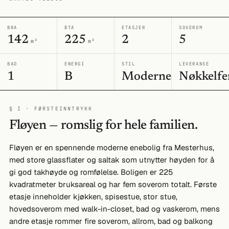
BRA
BTA
ETASJER
SOVEROM
142
225
2
5
m²
m²
BAD
ENERGI
STIL
LEVERANSE
1
B
Moderne
Nøkkelfe
§ I · FØRSTEINNTRYKK
Fløyen — romslig for hele familien.
Fløyen er en spennende moderne enebolig fra Mesterhus,
med store glassflater og saltak som utnytter høyden for å
gi god takhøyde og romfølelse. Boligen er 225
kvadratmeter bruksareal og har fem soverom totalt. Første
etasje inneholder kjøkken, spisestue, stor stue,
hovedsoverom med walk-in-closet, bad og vaskerom, mens
andre etasje rommer fire soverom, allrom, bad og balkong