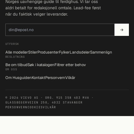
Norges uavhengige guide til ferdighus. Vi tar oss
aldri betalt for redaksjonell omtale. Lead-fee først
når du faktisk velger leverandør.
E-postadresse
→
UTFORSK
Alle modeller
Stiler
Produsenter
Fylker
Landsdeler
Sammenlign
BESLUTNING
Be om tilbud
Søk i katalogen
Filtrer etter behov
OM OSS
Om Husguiden
Kontakt
Personvern
Vilkår
© 2026 VIEVO AS · ORG. 915 358 403 MVA ·
GLASSBEGERVEIEN 250, 4032 STAVANGER
PERSONVERN
COOKIES
VILKÅR