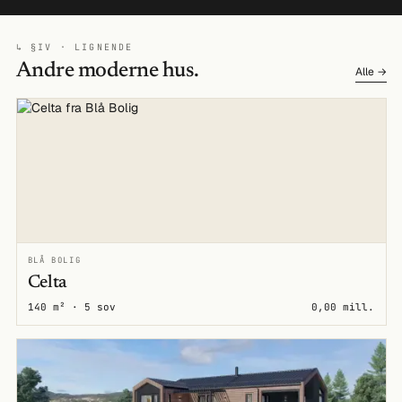
↳ §IV · LIGNENDE
Andre moderne hus.
Alle →
BLÅ BOLIG
Celta
140 m² · 5 sov
0,00 mill.