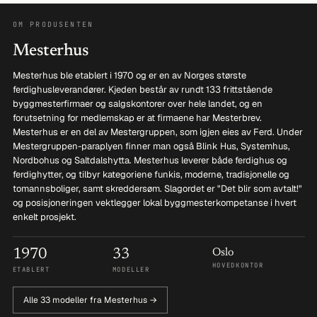
OM PRODUSENTEN
Mesterhus
Mesterhus ble etablert i 1970 og er en av Norges største
ferdighusleverandører. Kjeden består av rundt 133 frittstående
byggmesterfirmaer og salgskontorer over hele landet, og en
forutsetning for medlemskap er at firmaene har Mesterbrev.
Mesterhus er en del av Mestergruppen, som igjen eies av Ferd. Under
Mestergruppen-paraplyen finner man også Blink Hus, Systemhus,
Nordbohus og Saltdalshytta. Mesterhus leverer både ferdighus og
ferdighytter, og tilbyr kategoriene funkis, moderne, tradisjonelle og
tomannsboliger, samt skreddersøm. Slagordet er "Det blir som avtalt!"
og posisjoneringen vektlegger lokal byggmesterkompetanse i hvert
enkelt prosjekt.
1970
33
Oslo
HOVEDKONTOR
ETABLERT
MODELLER
Alle 33 modeller fra Mesterhus →