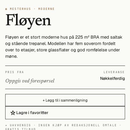
◍ MESTERHUS · MODERNE
Fløyen
Fløyen er et stort moderne hus på 225 m² BRA med saltak
og stående trepanel. Modellen har fem soverom fordelt
over to etasjer, store glassflater og god romfølelse under
møne.
PRIS FRA
LEVERANSE
Nøkkelferdig
Oppgis ved forespørsel
+ Legg til i sammenligning
☆
Lagre i favoritter
✦ UAVHENGIG · INGEN KJØP AV REDAKSJONELL OMTALE ·
GRATIS TILBUD