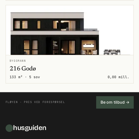
BYGGMANN
216 Godø
133 m² · 5 sov
0,00 mill.
Be om tilbud →
FLØYEN · PRIS VED FORESPØRSEL
husguiden