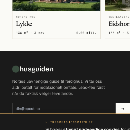
NORSKE HUS
VESTLANDSHU
Lykke
Eidshor
136 m² · 3 sov
0,00 mill.
155 m² · 3
husguiden
Norges uavhengige guide til ferdighus. Vi tar oss
aldri betalt for redaksjonell omtale. Lead-fee først
når du faktisk velger leverandør.
E-postadresse
→
↳ INFORMASJONSKAPSLER
Vi bruker
strengt nødvendige cookies
for a