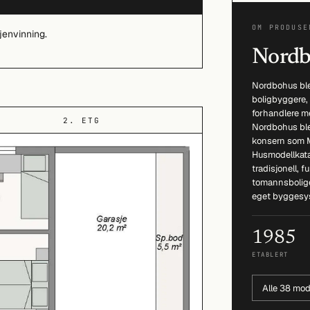
OM PRODUSE
jenvinning.
Nordb
Nordbohus ble
boligbyggere,
forhandlere med
2. ETG
Nordbohus ble
konsern som M
Husmodellkata
tradisjonell, 
tomannsbolige
eget byggesy
1985
ETABLERT
Alle 38 mod