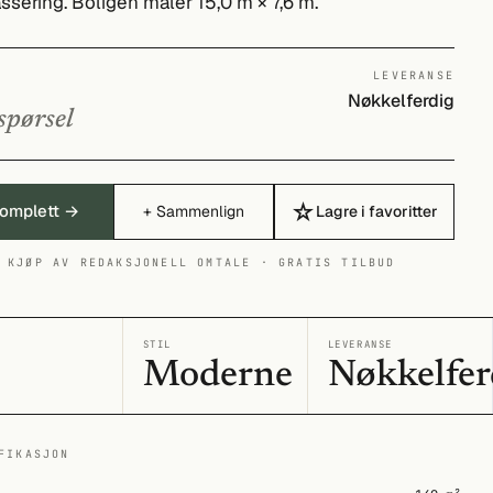
ssering. Boligen måler 15,0 m × 7,6 m.
LEVERANSE
Nøkkelferdig
spørsel
☆
Komplett →
+ Sammenlign
Lagre i favoritter
 KJØP AV REDAKSJONELL OMTALE · GRATIS TILBUD
I
STIL
LEVERANSE
Moderne
Nøkkelfer
FIKASJON