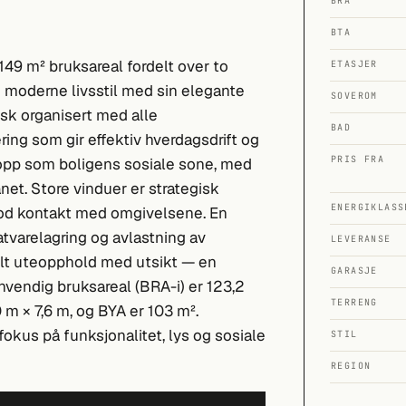
BRA
BTA
49 m² bruksareal fordelt over to
ETASJER
 moderne livsstil med sin elegante
SOVEROM
sk organisert med alle
BAD
ng som gir effektiv hverdagsdrift og
PRIS FRA
 opp som boligens sosiale sone, med
et. Store vinduer er strategisk
ENERGIKLASS
 god kontakt med omgivelsene. En
atvarelagring og avlastning av
LEVERANSE
ullt uteopphold med utsikt — en
GARASJE
vendig bruksareal (BRA-i) er 123,2
TERRENG
 m × 7,6 m, og BYA er 103 m².
fokus på funksjonalitet, lys og sosiale
STIL
REGION