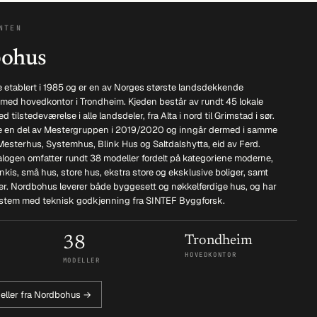
NTEN
ohus
 etablert i 1985 og er en av Norges største landsdekkende
 med hovedkontor i Trondheim. Kjeden består av rundt 45 lokale
 tilstedeværelse i alle landsdeler, fra Alta i nord til Grimstad i sør.
 en del av Mestergruppen i 2019/2020 og inngår dermed i samme
esterhus, Systemhus, Blink Hus og Saltdalshytta, eid av Ferd.
logen omfatter rundt 38 modeller fordelt på kategoriene moderne,
funkis, små hus, store hus, ekstra store og eksklusive boliger, samt
r. Nordbohus leverer både byggesett og nøkkelferdige hus, og har
stem med teknisk godkjenning fra SINTEF Byggforsk.
38
Trondheim
HOVEDKONTOR
MODELLER
eller fra Nordbohus →