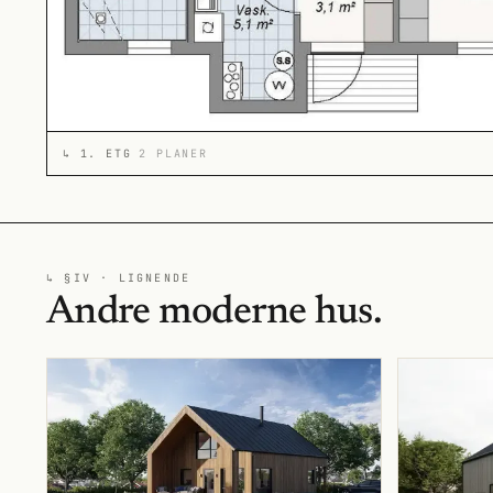
↳
1. ETG
2 PLANER
↳ §IV · LIGNENDE
Andre moderne hus.