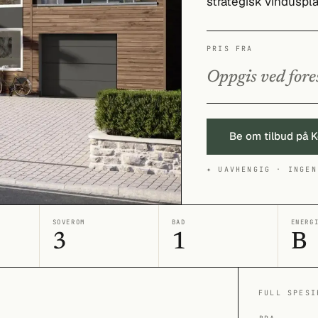
strategisk vinduspla
PRIS FRA
Oppgis ved fore
Be om tilbud på 
✦ UAVHENGIG · INGEN
SOVEROM
BAD
ENERG
3
1
B
FULL SPESI