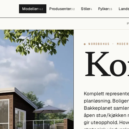
Modeller
Produsenter
Stiler
Fylker
Lands
962
32
4
15
◍ NORDBOHUS · MODER
Ko
Komplett represente
planløsning. Bolige
Bakkeplanet samler 
åpen stue/kjøkken m
gir uteopphold. Hov