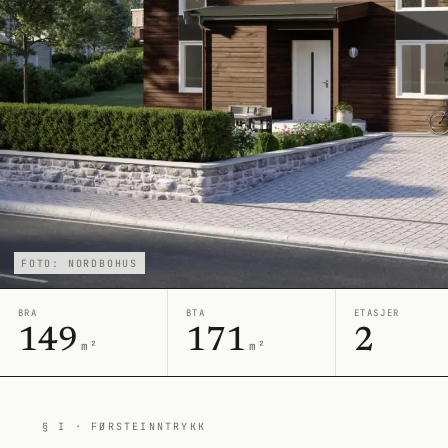
FOTO: NORDBOHUS
BRA
BTA
ETASJER
149
171
2
m²
m²
§ I · FØRSTEINNTRYKK