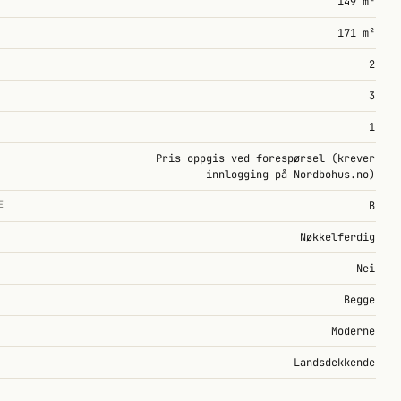
149 m²
171 m²
2
3
1
Pris oppgis ved forespørsel (krever
innlogging på Nordbohus.no)
E
B
Nøkkelferdig
Nei
Begge
Moderne
Landsdekkende