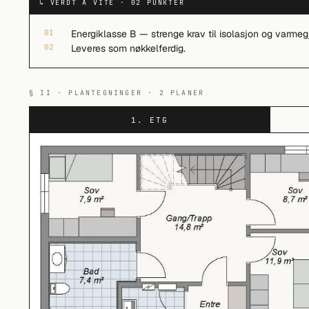
↳ VERDT Å VITE · 02 PUNKTER
01
Energiklasse B — strenge krav til isolasjon og varmeg
02
Leveres som nøkkelferdig.
§ II · PLANTEGNINGER · 2 PLANER
1. ETG