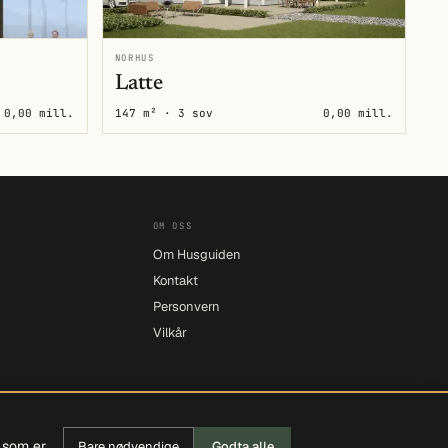
NORHUS
Latte
0,00 mill.
147 m² · 3 sov
0,00 mill.
OM OSS
Om Husguiden
Kontakt
Personvern
Vilkår
r som er
Bare nødvendige
Godta alle