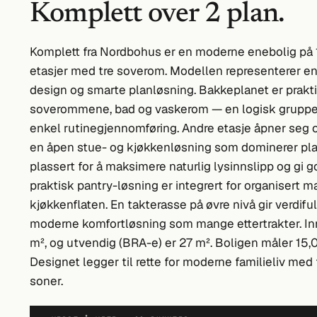
Komplett over 2 plan.
Komplett fra Nordbohus er en moderne enebolig på 1
etasjer med tre soverom. Modellen representerer en
design og smarte planløsning. Bakkeplanet er prakti
soverommene, bad og vaskerom — en logisk grupperi
enkel rutinegjennomføring. Andre etasje åpner seg
en åpen stue- og kjøkkenløsning som dominerer plan
plassert for å maksimere naturlig lysinnslipp og gi
praktisk pantry-løsning er integrert for organisert m
kjøkkenflaten. En takterasse på øvre nivå gir verdif
moderne komfortløsning som mange ettertrakter. Inn
m², og utvendig (BRA-e) er 27 m². Boligen måler 15,0
Designet legger til rette for moderne familieliv med 
soner.