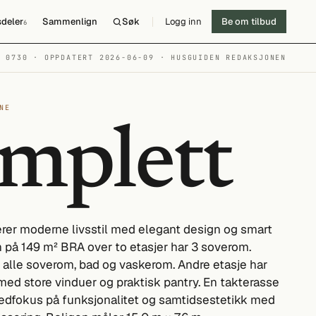
deler
Sammenlign
Søk
Logg inn
Be om tilbud
6
№ 0730 · OPPDATERT 2026-06-09
· HUSGUIDEN REDAKSJONEN
NE
mplett
rer moderne livsstil med elegant design og smart
n på 149 m² BRA over to etasjer har 3 soverom.
alle soverom, bad og vaskerom. Andre etasje har
ed store vinduer og praktisk pantry. En takterasse
edfokus på funksjonalitet og samtidsestetikk med