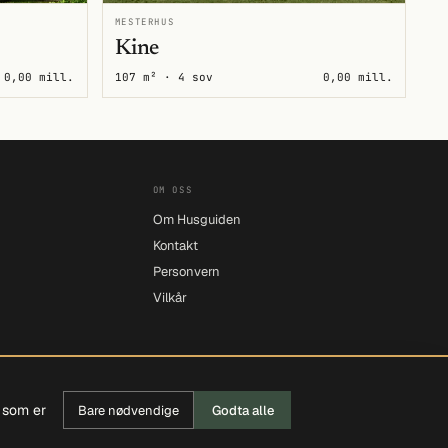
MESTERHUS
Kine
0,00 mill.
107 m² · 4 sov
0,00 mill.
OM OSS
Om Husguiden
Kontakt
Personvern
Vilkår
r som er
Bare nødvendige
Godta alle
PERSONVERN
COOKIES
VILKÅR