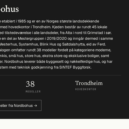
ohus
 etablert i 1985 og er en av Norges største landsdekkende
 med hovedkontor i Trondheim. Kjeden består av rundt 45 lokale
 tilstedeværelse i alle landsdeler, fra Alta i nord til Grimstad i sør.
 en del av Mestergruppen i 2019/2020 og inngår dermed i samme
esterhus, Systemhus, Blink Hus og Saltdalshytta, eid av Ferd.
logen omfatter rundt 38 modeller fordelt på kategoriene moderne,
funkis, små hus, store hus, ekstra store og eksklusive boliger, samt
r. Nordbohus leverer både byggesett og nøkkelferdige hus, og har
stem med teknisk godkjenning fra SINTEF Byggforsk.
38
Trondheim
HOVEDKONTOR
MODELLER
eller fra Nordbohus →