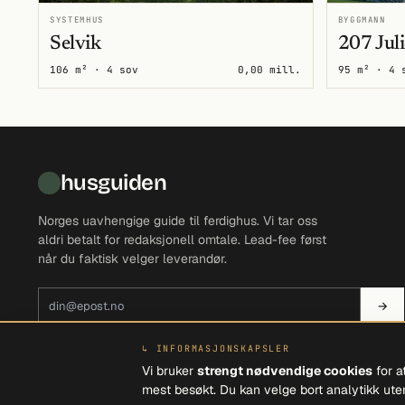
SYSTEMHUS
BYGGMANN
Selvik
207 Juli
106 m² · 4 sov
0,00 mill.
95 m² · 4 
husguiden
Norges uavhengige guide til ferdighus. Vi tar oss
aldri betalt for redaksjonell omtale. Lead-fee først
når du faktisk velger leverandør.
E-postadresse
→
↳ INFORMASJONSKAPSLER
Vi bruker
strengt nødvendige cookies
for a
mest besøkt. Du kan velge bort analytikk uten
© 2026 VIEVO AS · ORG. 915 358 403 MVA · GLASSBEGERVEI