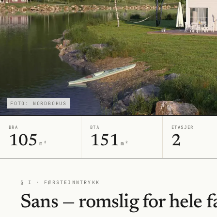
FOTO: NORDBOHUS
BRA
BTA
ETASJER
105
151
2
m²
m²
§ I · FØRSTEINNTRYKK
Sans — romslig for hele f