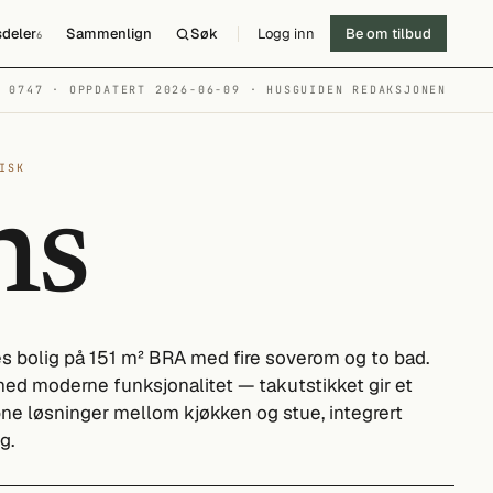
deler
Sammenlign
Søk
Logg inn
Be om tilbud
6
№ 0747 · OPPDATERT 2026-06-09
· HUSGUIDEN REDAKSJONEN
ISK
ns
es bolig på 151 m² BRA med fire soverom og to bad.
ed moderne funksjonalitet — takutstikket gir et
pne løsninger mellom kjøkken og stue, integrert
g.