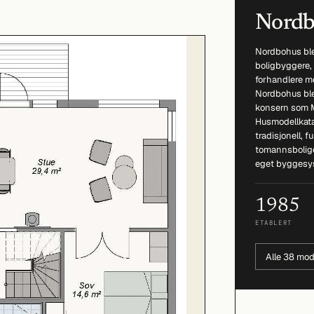
Nordb
Nordbohus ble
boligbyggere,
forhandlere med
Nordbohus ble
konsern som M
Husmodellkata
tradisjonell, 
tomannsbolige
eget byggesy
1985
ETABLERT
Alle 38 mod