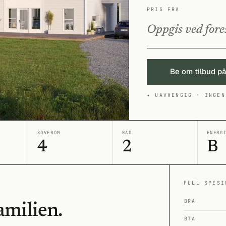
PRIS FRA
Oppgis ved fore
Be om tilbud p
✦ UAVHENGIG · INGEN
SOVEROM
BAD
ENERG
4
2
B
FULL SPESI
BRA
amilien.
BTA