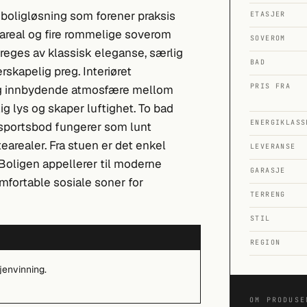
boligløsning som forener praksis
ETASJER
ksareal og fire rommelige soverom
SOVEROM
n preges av klassisk eleganse, særlig
BAD
rskapelig preg. Interiøret
PRIS FRA
 og innbydende atmosfære mellom
ig lys og skaper luftighet. To bad
ENERGIKLASS
 sportsbod fungerer som lunt
arealer. Fra stuen er det enkel
LEVERANSE
 Boligen appellerer til moderne
GARASJE
fortable sosiale soner for
TERRENG
STIL
REGION
jenvinning.
OM PRODUSE