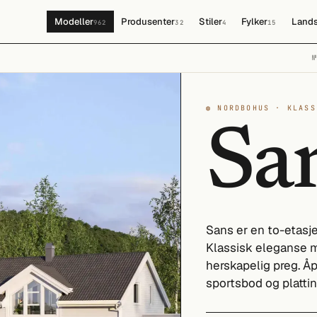
Modeller
Produsenter
Stiler
Fylker
Lands
962
32
4
15
◍ NORDBOHUS · KLASS
Sa
Sans er en to-etasj
Klassisk eleganse m
herskapelig preg. Å
sportsbod og plattin