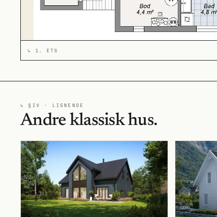
↳
1. ETG
↳ §IV · LIGNENDE
Andre klassisk hus.