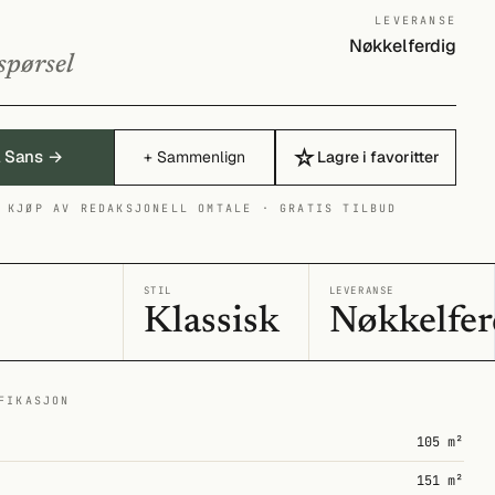
LEVERANSE
Nøkkelferdig
spørsel
☆
å Sans →
+ Sammenlign
Lagre i favoritter
 KJØP AV REDAKSJONELL OMTALE · GRATIS TILBUD
I
STIL
LEVERANSE
Klassisk
Nøkkelfer
FIKASJON
105 m²
151 m²