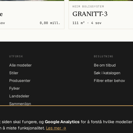
HEIM BOLIGSYSTEM
e
GRANITT-3
sov
0,00 mill.
111 m² · 4 sov
UTFORSK
BESLUTNING
Alle modeller
Be om tilbud
Stiler
Søk i katalogen
Produsenter
Filtrer etter behov
Fylker
Landsdeler
Sammenlign
t siden skal fungere, og
Google Analytics
for å forstå hvilke modelle
 å miste funksjonalitet.
Les mer →
EN 250, 4032 STAVANGER