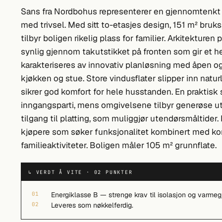
Sans fra Nordbohus representerer en gjennomtenkt 
med trivsel. Med sitt to-etasjes design, 151 m² bru
tilbyr boligen rikelig plass for familier. Arkitekture
synlig gjennom takutstikket på fronten som gir et he
karakteriseres av innovativ planløsning med åpen
kjøkken og stue. Store vindusflater slipper inn naturl
sikrer god komfort for hele husstanden. En praktisk
inngangsparti, mens omgivelsene tilbyr generøse ute
tilgang til platting, som muliggjør utendørsmåltider.
kjøpere som søker funksjonalitet kombinert med kom
familieaktiviteter. Boligen måler 105 m² grunnflate.
↳ VERDT Å VITE · 02 PUNKTER
01
Energiklasse B — strenge krav til isolasjon og varmeg
02
Leveres som nøkkelferdig.