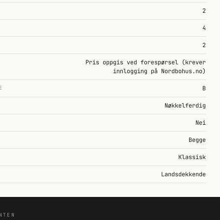
2
4
2
Pris oppgis ved forespørsel (krever
innlogging på Nordbohus.no)
E
B
Nøkkelferdig
Nei
Begge
Klassisk
Landsdekkende
NTEN