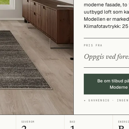
moderne fasade, to 
uutbygd loft som kan
Modellen er marked
Klimafotavtrykk: 25
PRIS FRA
Oppgis ved fore
Be om tilbud p
Moderne
✦ UAVHENGIG · INGEN
SOVEROM
BAD
ENERG