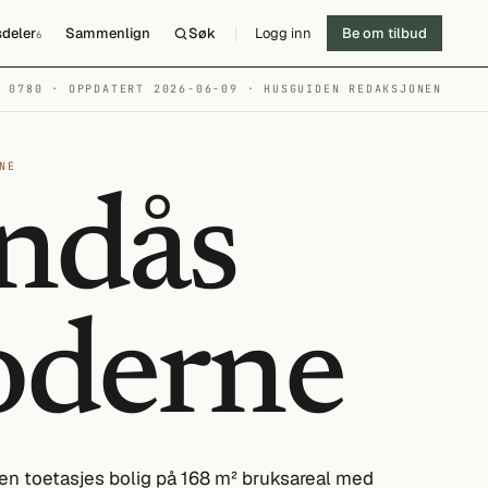
deler
Sammenlign
Søk
Logg inn
Be om tilbud
6
№ 0780 · OPPDATERT 2026-06-09
· HUSGUIDEN REDAKSJONEN
NE
ndås
derne
n toetasjes bolig på 168 m² bruksareal med