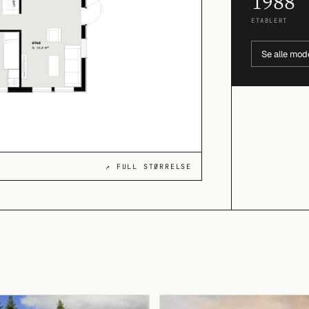
1988
ETABLERT
Se alle mod
↗ FULL STØRRELSE