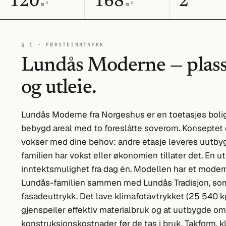
120
168
2
m²
m²
§ I · FØRSTEINNTRYKK
Lundås Moderne — plass 
og utleie.
Lundås Moderne fra Norgeshus er en toetasjes bolig
bebygd areal med to foreslåtte soverom. Konseptet
vokser med dine behov: andre etasje leveres uutbygd
familien har vokst eller økonomien tillater det. En u
inntektsmulighet fra dag én. Modellen har et modern
Lundås-familien sammen med Lundås Tradisjon, som
fasadeuttrykk. Det lave klimafotavtrykket (25 540 
gjenspeiler effektiv materialbruk og at uutbygde omr
konstruksjonskostnader før de tas i bruk. Takform, k