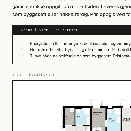
garasje er ikke oppgitt på modellsiden. Leveres gj
som byggesett eller nøkkelferdig. Pris oppgis ved fo
↳ VERDT Å VITE · 03 PUNKTER
01
Energiklasse B — strenge krav til isolasjon og varmeg
02
Har utleiedel eller hybel — gir leieinntekt eller fleksibi
03
Tilbys både nøkkelferdig og som byggesett. Prisforskj
§ II · PLANTEGNING