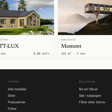
YSTEM
NORGESHUS
TT-LUX
Moment
 sov
0,00 mill.
115 m² · 2 sov
UTFORSK
BESLUTNING
Alle modeller
Be om tilbud
Stiler
Søk i katalogen
Produsenter
Filtrer etter behov
Fylker