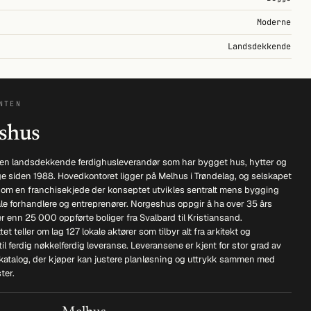
Moderne
Landsdekkende
NTEN
shus
en landsdekkende ferdighusleverandør som har bygget hus, hytter og
ge siden 1988. Hovedkontoret ligger på Melhus i Trøndelag, og selskapet
 som en franchisekjede der konseptet utvikles sentralt mens bygging
ale forhandlere og entreprenører. Norgeshus oppgir å ha over 35 års
r enn 25 000 oppførte boliger fra Svalbard til Kristiansand.
t teller om lag 127 lokale aktører som tilbyr alt fra arkitekt og
til ferdig nøkkelferdig leveranse. Leveransene er kjent for stor grad av
 katalog, der kjøper kan justere planløsning og uttrykk sammen med
ter.