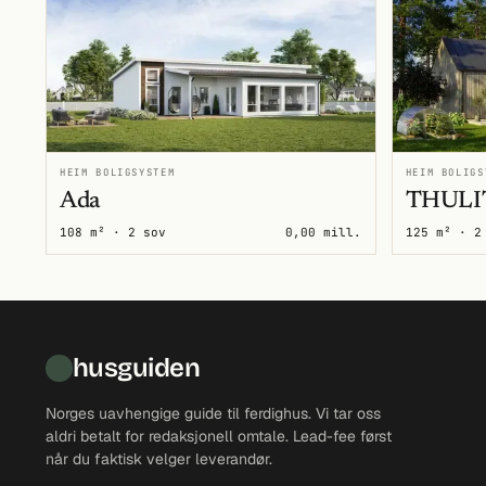
HEIM BOLIGSYSTEM
HEIM BOLIGS
Ada
THULI
108 m² · 2 sov
0,00 mill.
125 m² · 2
husguiden
Norges uavhengige guide til ferdighus. Vi tar oss
aldri betalt for redaksjonell omtale. Lead-fee først
når du faktisk velger leverandør.