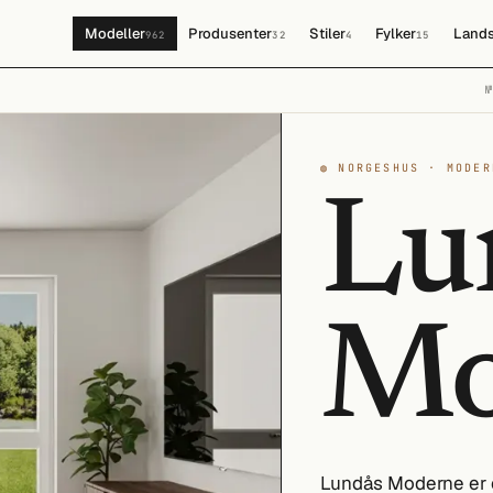
Modeller
Produsenter
Stiler
Fylker
Lands
962
32
4
15
◍ NORGESHUS · MODER
Lu
Mo
Lundås Moderne er e