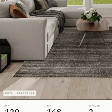
FOTO: NORGESHUS
BRA
BTA
ETASJER