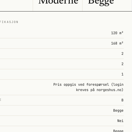
Moderne
Begge
FIKASJON
120 m²
168 m²
2
2
1
Pris oppgis ved forespørsel (login
kreves på norgeshus.no)
E
B
Begge
Nei
Begge