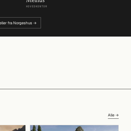
Melhus
HOVEDKONTOR
eller fra Norgeshus →
Alle →