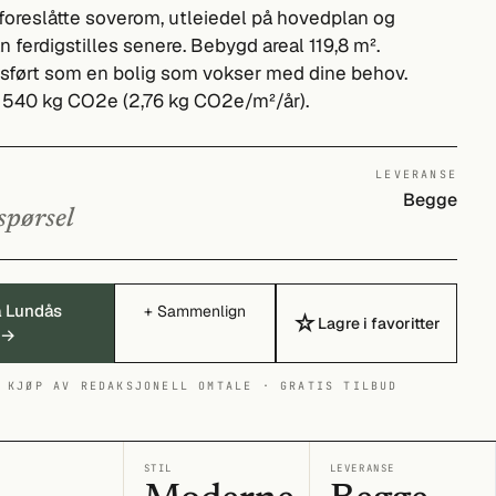
foreslåtte soverom, utleiedel på hovedplan og
 ferdigstilles senere. Bebygd areal 119,8 m².
sført som en bolig som vokser med dine behov.
 540 kg CO2e (2,76 kg CO2e/m²/år).
LEVERANSE
Begge
spørsel
å Lundås
+ Sammenlign
☆
Lagre i favoritter
 →
 KJØP AV REDAKSJONELL OMTALE · GRATIS TILBUD
I
STIL
LEVERANSE