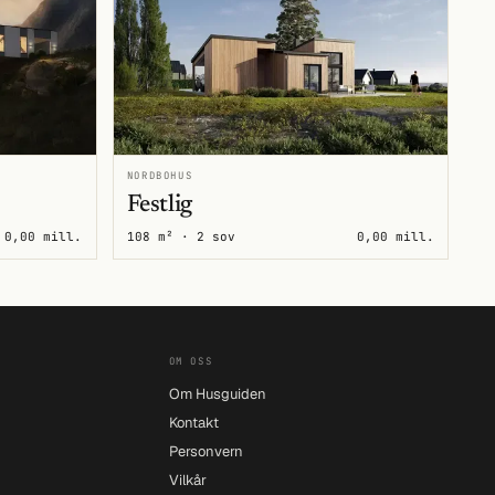
NORDBOHUS
Festlig
0,00 mill.
108 m² · 2 sov
0,00 mill.
OM OSS
Om Husguiden
Kontakt
Personvern
Vilkår