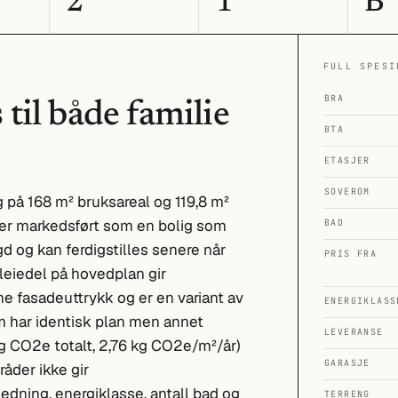
2
1
B
FULL SPESI
BRA
til både familie
BTA
ETASJER
SOVEROM
 på 168 m² bruksareal og 119,8 m²
 er markedsført som en bolig som
BAD
 og kan ferdigstilles senere når
PRIS FRA
tleiedel på hovedplan gir
e fasadeuttrykk og er en variant av
ENERGIKLASS
 har identisk plan men annet
LEVERANSE
kg CO2e totalt, 2,76 kg CO2e/m²/år)
GARASJE
åder ikke gir
ledning, energiklasse, antall bad og
TERRENG