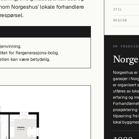
ennom Norgeshus' lokale forhandlere
STIL
respørsel.
REGION
jenvinning.
OM PRODUSE
litet for flergenerasjons-bolig.
Norge
ellen kan være betydelig.
Norgeshus er 
garasjer i Nor
er organisert
utføres av lok
erfaring og me
Forhandlernette
prosjektering 
tilpasning fra
lokal byggmes