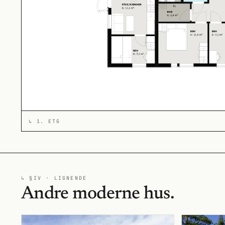
↳
1. ETG
↳ §IV · LIGNENDE
Andre moderne hus.