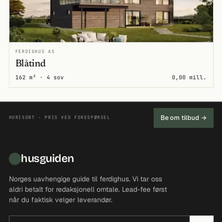
FERDIGHUS AS
Blåtind
162 m² · 4 sov
0,00 mill.
Be om tilbud →
HORISONT · PRIS VED FORESPØRSEL
husguiden
Norges uavhengige guide til ferdighus. Vi tar oss
aldri betalt for redaksjonell omtale. Lead-fee først
når du faktisk velger leverandør.
E-postadresse