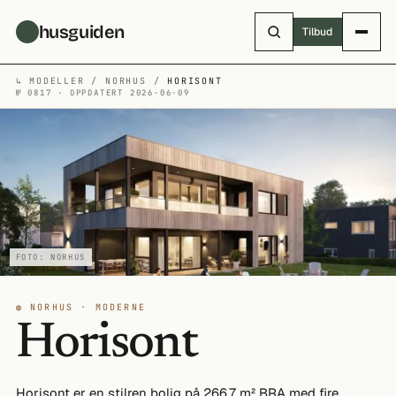
Hopp til hovedinnhold
husguiden
Tilbud
↳
MODELLER
/
NORHUS
/
HORISONT
№ 0817 · OPPDATERT 2026-06-09
FOTO: NORHUS
◍ NORHUS · MODERNE
Horisont
Horisont er en stilren bolig på 266,7 m² BRA med fire