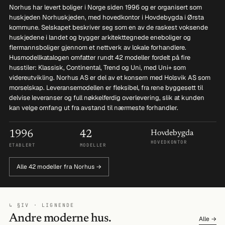
Norhus har levert boliger i Norge siden 1996 og er organisert som
huskjeden Norhuskjeden, med hovedkontor i Hovdebygda i Ørsta
kommune. Selskapet beskriver seg som en av de raskest voksende
huskjedene i landet og bygger arkitekttegnede eneboliger og
flermannsboliger gjennom et nettverk av lokale forhandlere.
Husmodellkatalogen omfatter rundt 42 modeller fordelt på fire
husstiler: Klassisk, Continental, Trend og Uni, med Uni+ som
videreutvikling. Norhus AS er del av et konsern med Holsvik AS som
morselskap. Leveransemodellen er fleksibel, fra rene byggesett til
delvise leveranser og full nøkkelferdig overlevering, slik at kunden
kan velge omfang ut fra avstand til nærmeste forhandler.
1996
42
Hovdebygda
HOVEDKONTOR
ETABLERT
MODELLER
Alle 42 modeller fra Norhus →
↳ §IV · LIGNENDE
Andre moderne hus.
Alle →