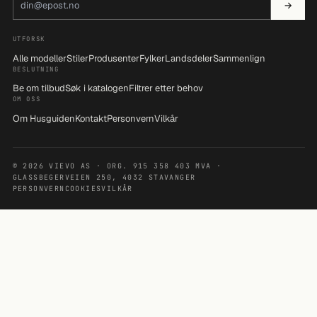
→
UTFORSK
Alle modeller
Stiler
Produsenter
Fylker
Landsdeler
Sammenlign
BESLUTNING
Be om tilbud
Søk i katalogen
Filtrer etter behov
OM OSS
Om Husguiden
Kontakt
Personvern
Vilkår
© 2026 VIEVO AS · ORG. 915 358 403 MVA ·
GLASSBEGERVEIEN 250, 4032 STAVANGER
PERSONVERN
COOKIES
VILKÅR