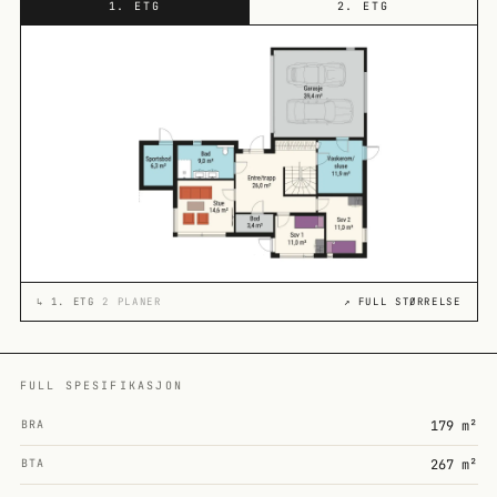
1. ETG
2. ETG
↳
1. ETG
2 PLANER
↗ FULL STØRRELSE
FULL SPESIFIKASJON
BRA
179 m²
BTA
267 m²