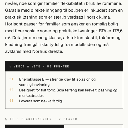
nivåer, noe som gir familier fleksibilitet i bruk av rommene.
Garasje med direkte inngang til boligen er inkludert som en
praktisk løsning som er særlig verdsatt i norsk klima.
Horisont passer for familier som ønsker en romslig bolig
med flere sosiale soner og praktiske løsninger. BTA er 178,6
m². Detaljer om energiklasse, arkitektonisk stil, takform og
kledning fremgår ikke tydelig fra modellsiden og må
avklares med Norhus direkte.
↳ VERDT Å VITE · 03 PUNKTER
01
Energiklasse B — strenge krav til isolasjon og
varmegjenvinning.
02
Designet for flat tomt. Skrå terreng kan kreve tilpasning og
merkostnader.
03
Leveres som nøkkelferdig.
§ II · PLANTEGNINGER · 2 PLANER