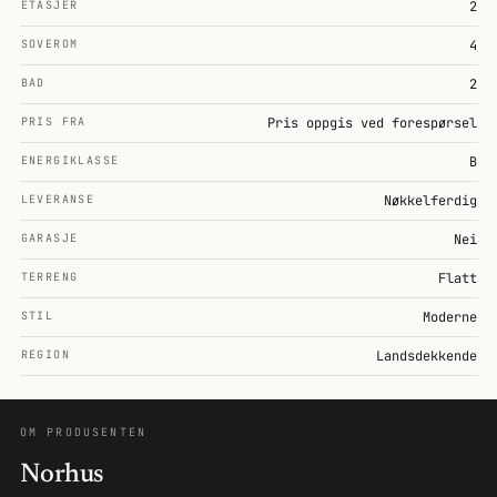
ETASJER
2
SOVEROM
4
BAD
2
PRIS FRA
Pris oppgis ved forespørsel
ENERGIKLASSE
B
LEVERANSE
Nøkkelferdig
GARASJE
Nei
TERRENG
Flatt
STIL
Moderne
REGION
Landsdekkende
OM PRODUSENTEN
Norhus