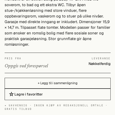
soverom, to bad og ett ekstra WC. Tilbyr åpen
stue-/kjøkkenløsning med store vinduer, flere
oppbevaringsrom, vaskerom og to stuer på ulike nivåer.
Garasje med direkte inngang er inkludert. Dimensjoner 15,9
× 14,7 m. Tilpasset flate tomter. Modellen passer for familier
som ønsker en romslig bolig med flere sosiale soner og
praktisk garasjeløsning. Stor grunnflate gir åpne
romløsninger.
PRIS FRA
LEVERANSE
Nøkkelferdig
Oppgis ved forespørsel
+ Legg til i sammenligning
☆
Lagre i favoritter
✦ UAVHENGIG · INGEN KJØP AV REDAKSJONELL OMTALE ·
GRATIS TILBUD