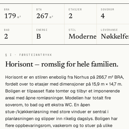
BRA
BTA
ETASJER
SOVEROM
179
267
2
4
m²
m²
BAD
ENERGI
STIL
LEVERANSE
2
B
Moderne
Nøkkelfe
§ I · FØRSTEINNTRYKK
Horisont — romslig for hele familien.
Horisont er en stilren enebolig fra Norhus på 266,7 m² BRA,
fordelt over to etasjer med dimensjoner på 15,9 m × 14,7 m.
Boligen er tilpasset flate tomter og tilbyr et imponerende
areal med åpne romløsninger. Modellen har totalt fire
soverom, to bad og ett ekstra WC. En åpen
stue-/kjøkkenløsning med store vinduer er sentral i
planløsningen og slipper inn rikelig dagslys. Boligen har
flere oppbevaringsrom, vaskerom og to stuer på ulike