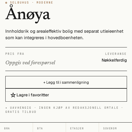
◍ SELBUHUS · MODERNE
Ånøya
Innholdsrik og arealeffektiv bolig med separat utleieenhet
som kan integreres i hovedboenheten.
PRIS FRA
LEVERANSE
Nøkkelferdig
Oppgis ved forespørsel
+ Legg til i sammenligning
☆
Lagre i favoritter
✦ UAVHENGIG · INGEN KJØP AV REDAKSJONELL OMTALE ·
GRATIS TILBUD
BRA
BTA
ETASJER
SOVEROM