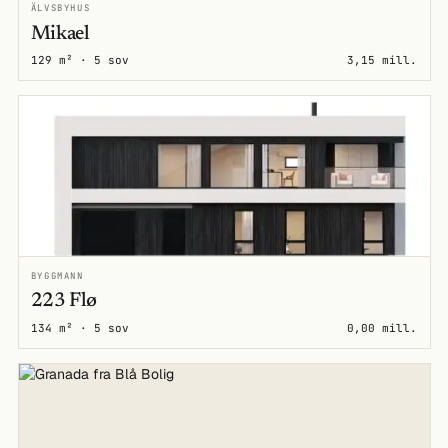
ÄLVSBYHUS
Mikael
129 m² · 5 sov
3,15 mill.
BYGGMANN
223 Flø
134 m² · 5 sov
0,00 mill.