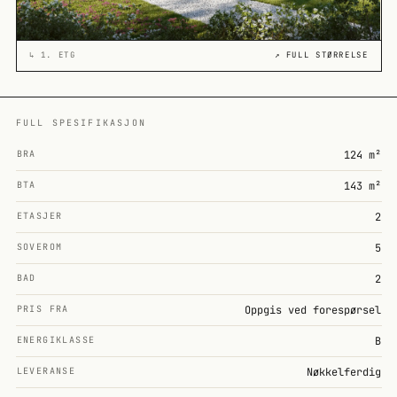
↳
1. ETG
↗ FULL STØRRELSE
FULL SPESIFIKASJON
BRA
124 m²
BTA
143 m²
ETASJER
2
SOVEROM
5
BAD
2
PRIS FRA
Oppgis ved forespørsel
ENERGIKLASSE
B
LEVERANSE
Nøkkelferdig