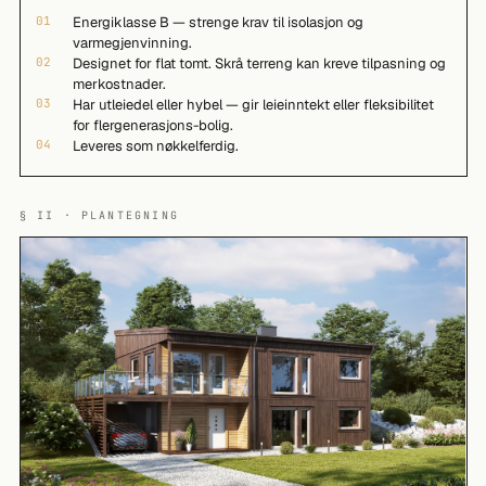
01
Energiklasse B — strenge krav til isolasjon og
varmegjenvinning.
02
Designet for flat tomt. Skrå terreng kan kreve tilpasning og
merkostnader.
03
Har utleiedel eller hybel — gir leieinntekt eller fleksibilitet
for flergenerasjons-bolig.
04
Leveres som nøkkelferdig.
§ II · PLANTEGNING