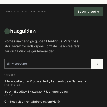
Be om tilbud →
ÅNØYA · PRIS VED FORESPØRSEL
husguiden
Norges uavhengige guide til ferdighus. Vi tar oss
aldri betalt for redaksjonell omtale. Lead-fee først
når du faktisk velger leverandør.
E-postadresse
→
UTFORSK
Alle modeller
Stiler
Produsenter
Fylker
Landsdeler
Sammenlign
BESLUTNING
Be om tilbud
Søk i katalogen
Filtrer etter behov
OM OSS
Om Husguiden
Kontakt
Personvern
Vilkår