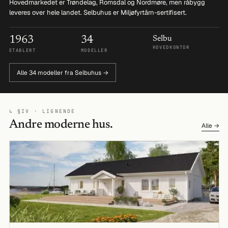
Hovedmarkedet er Trøndelag, Romsdal og Nordmøre, men råbygg
leveres over hele landet. Selbuhus er Miljøfyrtårn-sertifisert.
1963
34
Selbu
HOVEDKONTOR
ETABLERT
MODELLER
Alle 34 modeller fra Selbuhus →
↳ §IV · LIGNENDE
Andre moderne hus.
Alle →