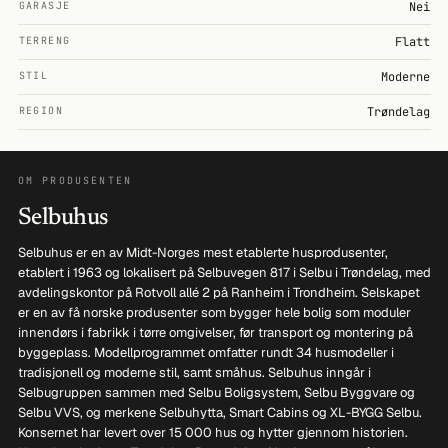
GARASJE
Nei
TERRENG
Flatt
STIL
Moderne
REGION
Trøndelag
OM PRODUSENTEN
Selbuhus
Selbuhus er en av Midt-Norges mest etablerte husprodusenter,
etablert i 1963 og lokalisert på Selbuvegen 817 i Selbu i Trøndelag, med
avdelingskontor på Rotvoll allé 2 på Ranheim i Trondheim. Selskapet
er en av få norske produsenter som bygger hele bolig som moduler
innendørs i fabrikk i tørre omgivelser, før transport og montering på
byggeplass. Modellprogrammet omfatter rundt 34 husmodeller i
tradisjonell og moderne stil, samt småhus. Selbuhus inngår i
Selbugruppen sammen med Selbu Boligsystem, Selbu Byggvare og
Selbu VVS, og merkene Selbuhytta, Smart Cabins og XL-BYGG Selbu.
Konsernet har levert over 15 000 hus og hytter gjennom historien.