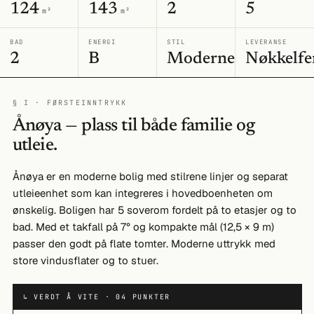
124
143
2
5
m²
m²
BAD
ENERGI
STIL
LEVERANSE
2
B
Moderne
Nøkkelfe
§ I · FØRSTEINNTRYKK
Ånøya — plass til både familie og
utleie.
Ånøya er en moderne bolig med stilrene linjer og separat
utleieenhet som kan integreres i hovedboenheten om
ønskelig. Boligen har 5 soverom fordelt på to etasjer og to
bad. Med et takfall på 7° og kompakte mål (12,5 × 9 m)
passer den godt på flate tomter. Moderne uttrykk med
store vindusflater og to stuer.
↳ VERDT Å VITE · 04 PUNKTER