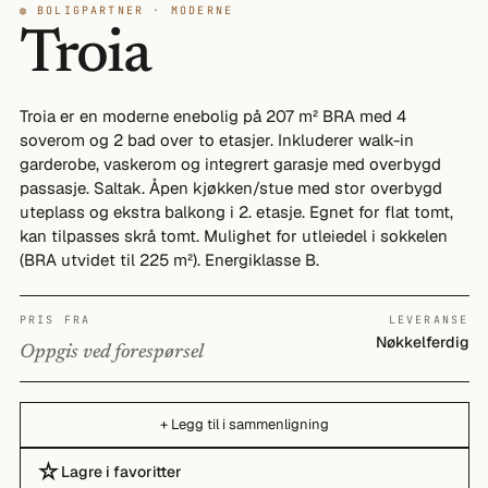
◍ BOLIGPARTNER · MODERNE
Troia
Troia er en moderne enebolig på 207 m² BRA med 4
soverom og 2 bad over to etasjer. Inkluderer walk-in
garderobe, vaskerom og integrert garasje med overbygd
passasje. Saltak. Åpen kjøkken/stue med stor overbygd
uteplass og ekstra balkong i 2. etasje. Egnet for flat tomt,
kan tilpasses skrå tomt. Mulighet for utleiedel i sokkelen
(BRA utvidet til 225 m²). Energiklasse B.
PRIS FRA
LEVERANSE
Nøkkelferdig
Oppgis ved forespørsel
+ Legg til i sammenligning
☆
Lagre i favoritter