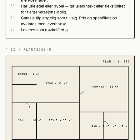
merkostnader.
03
Har utleiedel eller hybel — gir leieinntekt eller fleksibilitet
for flergenerasjons-bolig.
04
Garasje tilgjengelig som tilvalg. Pris og spesifikasjon
avklares med leverandør.
05
Leveres som nøkkelferdig.
§ II · PLANTEGNING
PLAN · 1. ETG
ENTRÉ · 8 m²
STUE · 32 m²
KJØKKEN · 18 m²
SOV 1 · 14 m²
SOV 2 · 11 m²
BAD · 7 m²
WC · 3 m²