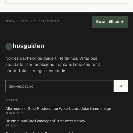
Be om tilbud →
TROIA · PRIS VED FORESPØRSEL
husguiden
Norges uavhengige guide til ferdighus. Vi tar oss
aldri betalt for redaksjonell omtale. Lead-fee først
når du faktisk velger leverandør.
E-postadresse
→
UTFORSK
Alle modeller
Stiler
Produsenter
Fylker
Landsdeler
Sammenlign
BESLUTNING
Be om tilbud
Søk i katalogen
Filtrer etter behov
OM OSS