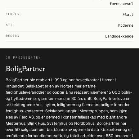
forespørsel
TERRENG
Flatt
STIL
Moderne
REGION
Landsdekkende
OM PRODUSENTEN
BoligPartner
BoligPartner ble etablert i 1993 og har hovedkontor i Hamar i
Innlandet. Selskapet er en av Norges mer erfarne
ferdighusleverandører og oppgir å ha realisert nærmere 15 000 bolig-
og hyttedrømmer gjennom mer enn 30 års drift. BoligPartner leverer
arkitekttegnede hus, hytter, leiligheter og flermannsboliger innenfor
ferdighus-konseptet. Selskapet inngår i Mestergruppen, som igjen
eies av Ferd AS, og er dermed i konsernfellesskap med blant andre
Mesterhus, Blink Hus, Systemhus og Nordbohus. BoligPartner har
over 50 salgskontorer bestående av egeneide distriktskontorer og et
omfattende forhandlernettverk, og totalt arbeider over 550 personer i