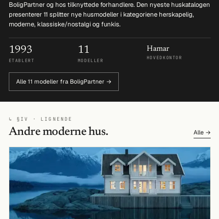
BoligPartner og hos tilknyttede forhandlere. Den nyeste huskatalogen
presenterer 11 splitter nye husmodeller i kategoriene herskapelig,
moderne, klassiske/nostalgi og funkis.
1993
11
Hamar
HOVEDKONTOR
ETABLERT
MODELLER
Alle 11 modeller fra BoligPartner →
↳ §IV · LIGNENDE
Andre moderne hus.
Alle →