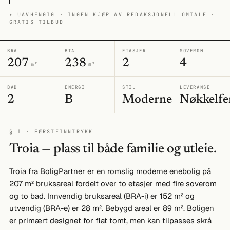
✦ UAVHENGIG · INGEN KJØP AV REDAKSJONELL OMTALE ·
GRATIS TILBUD
BRA
BTA
ETASJER
SOVEROM
207
238
2
4
m²
m²
BAD
ENERGI
STIL
LEVERANSE
2
B
Moderne
Nøkkelfe
§ I · FØRSTEINNTRYKK
Troia — plass til både familie og utleie.
Troia fra BoligPartner er en romslig moderne enebolig på
207 m² bruksareal fordelt over to etasjer med fire soverom
og to bad. Innvendig bruksareal (BRA-i) er 152 m² og
utvendig (BRA-e) er 28 m². Bebygd areal er 89 m². Boligen
er primært designet for flat tomt, men kan tilpasses skrå