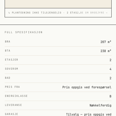
↳ PLANTEGNING IKKE TILGJENGELIG · 2 ETASJER
BE OM BROSJYRE →
FULL SPESIFIKASJON
BRA
207 m²
BTA
238 m²
ETASJER
2
SOVEROM
4
BAD
2
PRIS FRA
Pris oppgis ved forespørsel
ENERGIKLASSE
B
LEVERANSE
Nøkkelferdig
GARASJE
Tilvalg — pris oppgis ved