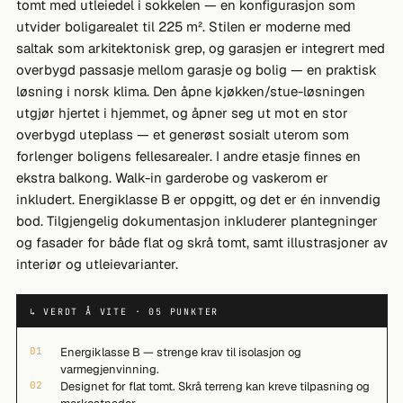
tomt med utleiedel i sokkelen — en konfigurasjon som
utvider boligarealet til 225 m². Stilen er moderne med
saltak som arkitektonisk grep, og garasjen er integrert med
overbygd passasje mellom garasje og bolig — en praktisk
løsning i norsk klima. Den åpne kjøkken/stue-løsningen
utgjør hjertet i hjemmet, og åpner seg ut mot en stor
overbygd uteplass — et generøst sosialt uterom som
forlenger boligens fellesarealer. I andre etasje finnes en
ekstra balkong. Walk-in garderobe og vaskerom er
inkludert. Energiklasse B er oppgitt, og det er én innvendig
bod. Tilgjengelig dokumentasjon inkluderer plantegninger
og fasader for både flat og skrå tomt, samt illustrasjoner av
interiør og utleievarianter.
↳ VERDT Å VITE · 05 PUNKTER
01
Energiklasse B — strenge krav til isolasjon og
varmegjenvinning.
02
Designet for flat tomt. Skrå terreng kan kreve tilpasning og