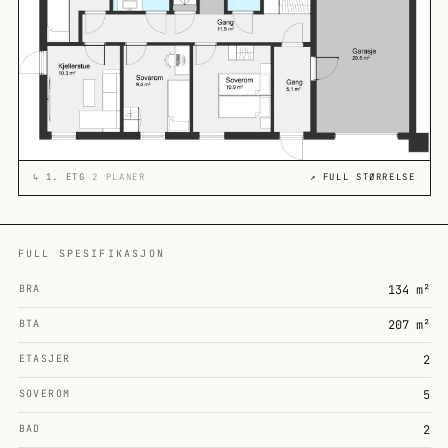
↳
1. ETG
2 PLANER
↗ FULL STØRRELSE
FULL SPESIFIKASJON
BRA
134 m²
BTA
207 m²
ETASJER
2
SOVEROM
5
BAD
2