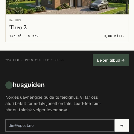
HA HUS
Theo 2
143 m² · 5 sov
0,00 mill.
Be om tilbud →
223 FLØ · PRIS VED FORESPØRSEL
husguiden
Norges uavhengige guide til ferdighus. Vi tar oss
aldri betalt for redaksjonell omtale. Lead-fee først
når du faktisk velger leverandør.
E-postadresse
→