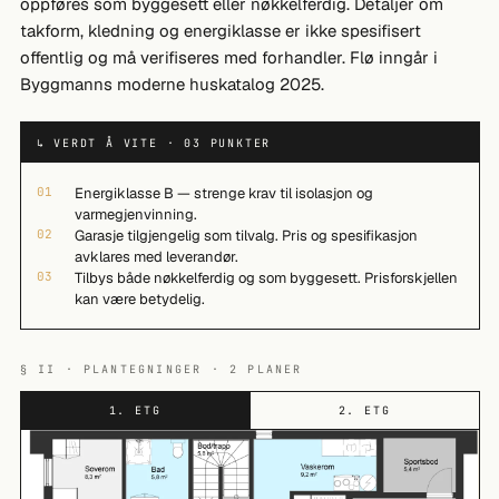
oppføres som byggesett eller nøkkelferdig. Detaljer om
takform, kledning og energiklasse er ikke spesifisert
offentlig og må verifiseres med forhandler. Flø inngår i
Byggmanns moderne huskatalog 2025.
↳ VERDT Å VITE · 03 PUNKTER
01
Energiklasse B — strenge krav til isolasjon og
varmegjenvinning.
02
Garasje tilgjengelig som tilvalg. Pris og spesifikasjon
avklares med leverandør.
03
Tilbys både nøkkelferdig og som byggesett. Prisforskjellen
kan være betydelig.
§ II · PLANTEGNINGER · 2 PLANER
1. ETG
2. ETG