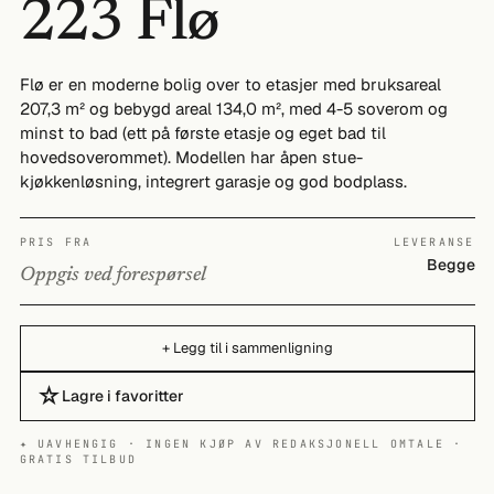
223 Flø
Flø er en moderne bolig over to etasjer med bruksareal
207,3 m² og bebygd areal 134,0 m², med 4-5 soverom og
minst to bad (ett på første etasje og eget bad til
hovedsoverommet). Modellen har åpen stue-
kjøkkenløsning, integrert garasje og god bodplass.
PRIS FRA
LEVERANSE
Begge
Oppgis ved forespørsel
+ Legg til i sammenligning
☆
Lagre i favoritter
✦ UAVHENGIG · INGEN KJØP AV REDAKSJONELL OMTALE ·
GRATIS TILBUD