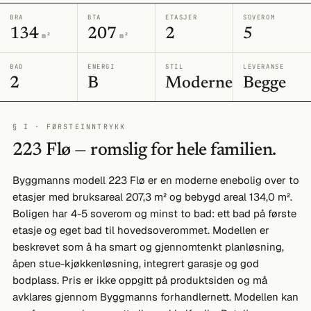
BRA
BTA
ETASJER
SOVEROM
134
207
2
5
m²
m²
BAD
ENERGI
STIL
LEVERANSE
2
B
Moderne
Begge
§ I · FØRSTEINNTRYKK
223 Flø — romslig for hele familien.
Byggmanns modell 223 Flø er en moderne enebolig over to
etasjer med bruksareal 207,3 m² og bebygd areal 134,0 m².
Boligen har 4-5 soverom og minst to bad: ett bad på første
etasje og eget bad til hovedsoverommet. Modellen er
beskrevet som å ha smart og gjennomtenkt planløsning,
åpen stue-kjøkkenløsning, integrert garasje og god
bodplass. Pris er ikke oppgitt på produktsiden og må
avklares gjennom Byggmanns forhandlernett. Modellen kan