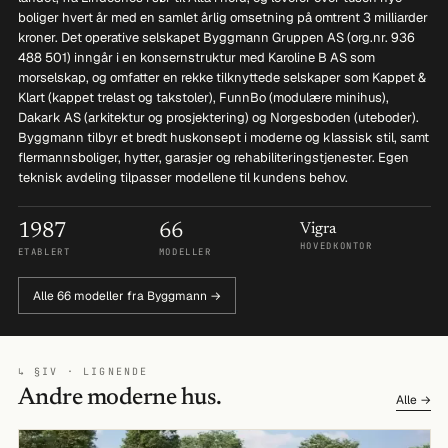
boliger hvert år med en samlet årlig omsetning på omtrent 3 milliarder
kroner. Det operative selskapet Byggmann Gruppen AS (org.nr. 936
488 501) inngår i en konsernstruktur med Karoline B AS som
morselskap, og omfatter en rekke tilknyttede selskaper som Kappet &
Klart (kappet trelast og takstoler), FunnBo (modulære minihus),
Dakark AS (arkitektur og prosjektering) og Norgesboden (uteboder).
Byggmann tilbyr et bredt huskonsept i moderne og klassisk stil, samt
flermannsboliger, hytter, garasjer og rehabiliteringstjenester. Egen
teknisk avdeling tilpasser modellene til kundens behov.
1987
66
Vigra
HOVEDKONTOR
ETABLERT
MODELLER
Alle 66 modeller fra Byggmann →
↳ §IV · LIGNENDE
Andre moderne hus.
Alle →