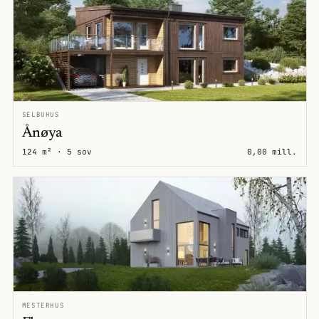
SELBUHUS
Ånøya
124 m² · 5 sov
0,00 mill.
MESTERHUS