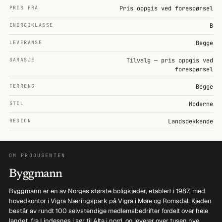
PRIS FRA
Pris oppgis ved forespørsel
ENERGIKLASSE
B
LEVERANSE
Begge
GARASJE
Tilvalg — pris oppgis ved
forespørsel
TERRENG
Begge
STIL
Moderne
REGION
Landsdekkende
OM PRODUSENTEN
Byggmann
Byggmann er en av Norges største boligkjeder, etablert i 1987, med
hovedkontor i Vigra Næringspark på Vigra i Møre og Romsdal. Kjeden
består av rundt 100 selvstendige medlemsbedrifter fordelt over hele
landet, fra Lindesnes i sør til Alta i nord, og leverer over tusen nye