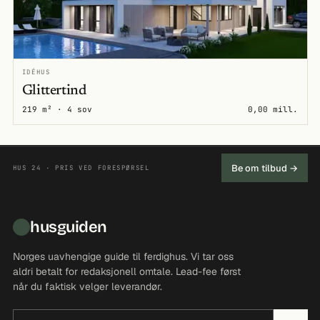
IDÉHUS
Glittertind
219 m² · 4 sov
0,00 mill.
Be om tilbud →
HUS 24 · PRIS VED FORESPØRSEL
husguiden
Norges uavhengige guide til ferdighus. Vi tar oss
aldri betalt for redaksjonell omtale. Lead-fee først
når du faktisk velger leverandør.
E-postadresse