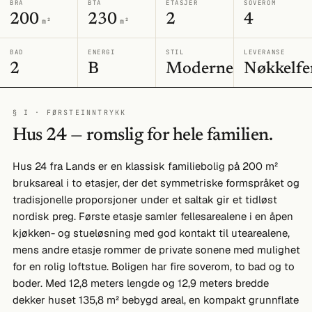
BRA
BTA
ETASJER
SOVEROM
200
230
2
4
m²
m²
BAD
ENERGI
STIL
LEVERANSE
2
B
Moderne
Nøkkelfe
§ I · FØRSTEINNTRYKK
Hus 24 — romslig for hele familien.
Hus 24 fra Lands er en klassisk familiebolig på 200 m²
bruksareal i to etasjer, der det symmetriske formspråket og
tradisjonelle proporsjoner under et saltak gir et tidløst
nordisk preg. Første etasje samler fellesarealene i en åpen
kjøkken- og stueløsning med god kontakt til utearealene,
mens andre etasje rommer de private sonene med mulighet
for en rolig loftstue. Boligen har fire soverom, to bad og to
boder. Med 12,8 meters lengde og 12,9 meters bredde
dekker huset 135,8 m² bebygd areal, en kompakt grunnflate