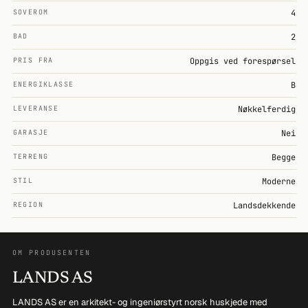
SOVEROM
4
BAD
2
PRIS FRA
Oppgis ved forespørsel
ENERGIKLASSE
B
LEVERANSE
Nøkkelferdig
GARASJE
Nei
TERRENG
Begge
STIL
Moderne
REGION
Landsdekkende
OM PRODUSENTEN
LANDS AS
LANDS AS er en arkitekt- og ingeniørstyrt norsk huskjede med