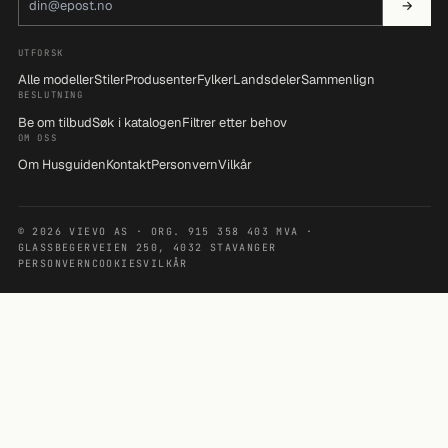
→
UTFORSK
Alle modeller
Stiler
Produsenter
Fylker
Landsdeler
Sammenlign
BESLUTNING
Be om tilbud
Søk i katalogen
Filtrer etter behov
OM OSS
Om Husguiden
Kontakt
Personvern
Vilkår
© 2026 VIEVO AS · ORG. 915 358 403 MVA ·
GLASSBEGERVEIEN 250, 4032 STAVANGER
PERSONVERN
COOKIES
VILKÅR