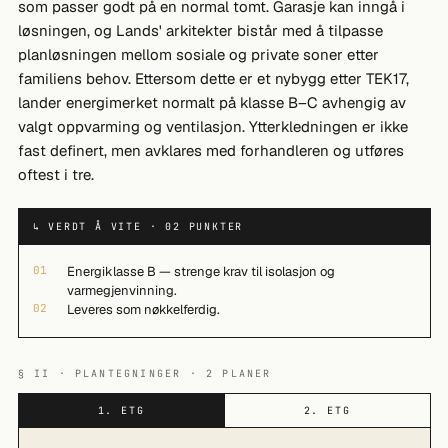
som passer godt på en normal tomt. Garasje kan inngå i
løsningen, og Lands' arkitekter bistår med å tilpasse
planløsningen mellom sosiale og private soner etter
familiens behov. Ettersom dette er et nybygg etter TEK17,
lander energimerket normalt på klasse B–C avhengig av
valgt oppvarming og ventilasjon. Ytterkledningen er ikke
fast definert, men avklares med forhandleren og utføres
oftest i tre.
↳ VERDT Å VITE · 02 PUNKTER
01
Energiklasse B — strenge krav til isolasjon og
varmegjenvinning.
02
Leveres som nøkkelferdig.
§ II · PLANTEGNINGER · 2 PLANER
1. ETG
2. ETG