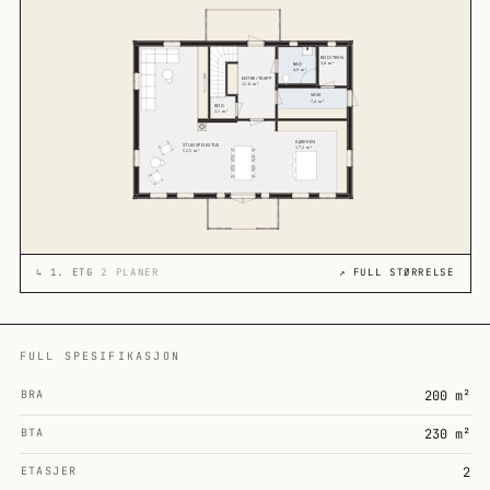
↳
1. ETG
2 PLANER
↗ FULL STØRRELSE
FULL SPESIFIKASJON
BRA
200 m²
BTA
230 m²
ETASJER
2