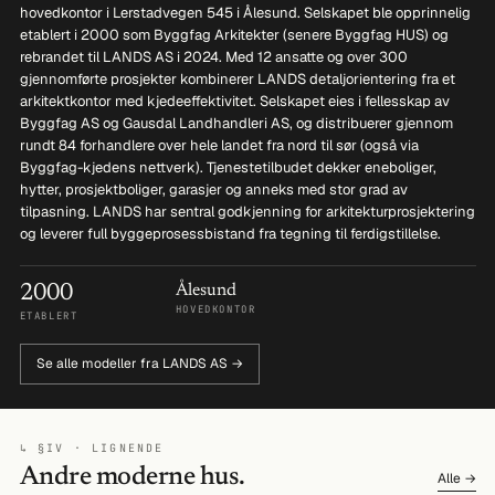
hovedkontor i Lerstadvegen 545 i Ålesund. Selskapet ble opprinnelig
etablert i 2000 som Byggfag Arkitekter (senere Byggfag HUS) og
rebrandet til LANDS AS i 2024. Med 12 ansatte og over 300
gjennomførte prosjekter kombinerer LANDS detaljorientering fra et
arkitektkontor med kjedeeffektivitet. Selskapet eies i fellesskap av
Byggfag AS og Gausdal Landhandleri AS, og distribuerer gjennom
rundt 84 forhandlere over hele landet fra nord til sør (også via
Byggfag-kjedens nettverk). Tjenestetilbudet dekker eneboliger,
hytter, prosjektboliger, garasjer og anneks med stor grad av
tilpasning. LANDS har sentral godkjenning for arkitekturprosjektering
og leverer full byggeprosessbistand fra tegning til ferdigstillelse.
2000
Ålesund
HOVEDKONTOR
ETABLERT
Se alle modeller fra LANDS AS →
↳ §IV · LIGNENDE
Andre moderne hus.
Alle →