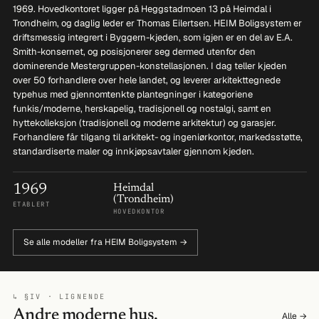
1969. Hovedkontoret ligger på Heggstadmoen 13 på Heimdal i
Trondheim, og daglig leder er Thomas Eilertsen. HEIM Boligsystem er
driftsmessig integrert i Byggern-kjeden, som igjen er en del av E.A.
Smith-konsernet, og posisjonerer seg dermed utenfor den
dominerende Mestergruppen-konstellasjonen. I dag teller kjeden
over 50 forhandlere over hele landet, og leverer arkitekttegnede
typehus med gjennomtenkte plantegninger i kategoriene
funkis/moderne, herskapelig, tradisjonell og nostalgi, samt en
hyttekolleksjon (tradisjonell og moderne arkitektur) og garasjer.
Forhandlere får tilgang til arkitekt- og ingeniørkontor, markedsstøtte,
standardiserte maler og innkjøpsavtaler gjennom kjeden.
1969
Heimdal
(Trondheim)
ETABLERT
HOVEDKONTOR
Se alle modeller fra HEIM Boligsystem →
↳ §IV · LIGNENDE
Andre moderne hus.
Alle →