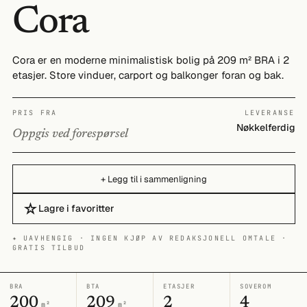
Cora
Cora er en moderne minimalistisk bolig på 209 m² BRA i 2
etasjer. Store vinduer, carport og balkonger foran og bak.
PRIS FRA
LEVERANSE
Nøkkelferdig
Oppgis ved forespørsel
+ Legg til i sammenligning
☆
Lagre i favoritter
✦ UAVHENGIG · INGEN KJØP AV REDAKSJONELL OMTALE ·
GRATIS TILBUD
BRA
BTA
ETASJER
SOVEROM
200
209
2
4
m²
m²