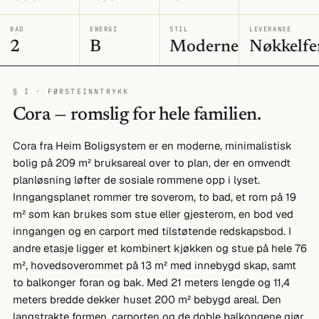
BAD
ENERGI
STIL
LEVERANSE
2
B
Moderne
Nøkkelfe
§ I · FØRSTEINNTRYKK
Cora — romslig for hele familien.
Cora fra Heim Boligsystem er en moderne, minimalistisk
bolig på 209 m² bruksareal over to plan, der en omvendt
planløsning løfter de sosiale rommene opp i lyset.
Inngangsplanet rommer tre soverom, to bad, et rom på 19
m² som kan brukes som stue eller gjesterom, en bod ved
inngangen og en carport med tilstøtende redskapsbod. I
andre etasje ligger et kombinert kjøkken og stue på hele 76
m², hovedsoverommet på 13 m² med innebygd skap, samt
to balkonger foran og bak. Med 21 meters lengde og 11,4
meters bredde dekker huset 200 m² bebygd areal. Den
langstrakte formen, carporten og de doble balkongene gjør