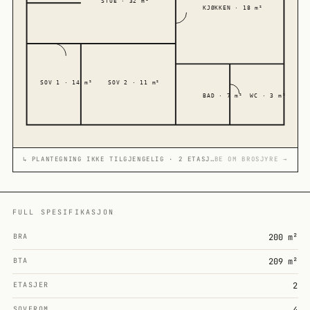
STUE · 32 m²
KJØKKEN · 18 m²
SOV 1 · 14 m²
SOV 2 · 11 m²
BAD · 7 m²
WC · 3 m²
↳ PLANTEGNING IKKE TILGJENGELIG · 2 ETASJER
BE OM BROSJYRE →
FULL SPESIFIKASJON
BRA
200 m²
BTA
209 m²
ETASJER
2
SOVEROM
4