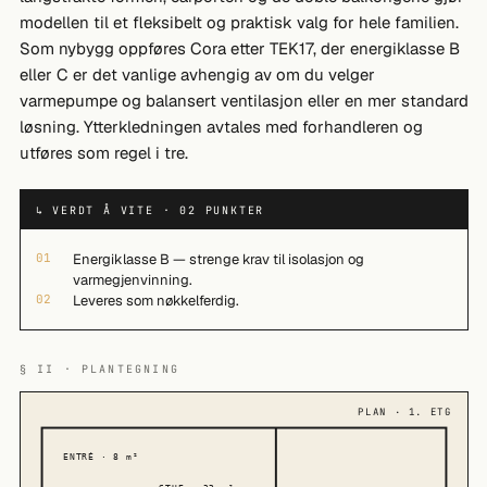
modellen til et fleksibelt og praktisk valg for hele familien.
Som nybygg oppføres Cora etter TEK17, der energiklasse B
eller C er det vanlige avhengig av om du velger
varmepumpe og balansert ventilasjon eller en mer standard
løsning. Ytterkledningen avtales med forhandleren og
utføres som regel i tre.
↳ VERDT Å VITE · 02 PUNKTER
01
Energiklasse B — strenge krav til isolasjon og
varmegjenvinning.
02
Leveres som nøkkelferdig.
§ II · PLANTEGNING
PLAN · 1. ETG
ENTRÉ · 8 m²