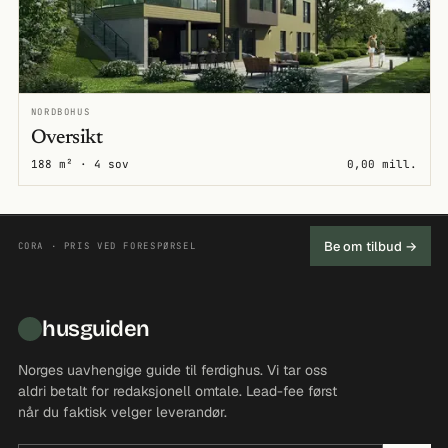
NORDBOHUS
Oversikt
188 m² · 4 sov
0,00 mill.
Be om tilbud →
CORA · PRIS VED FORESPØRSEL
husguiden
Norges uavhengige guide til ferdighus. Vi tar oss
aldri betalt for redaksjonell omtale. Lead-fee først
når du faktisk velger leverandør.