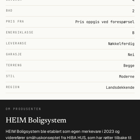
BAD
2
PRIS FRA
Pris oppgis ved forespørsel
ENERGIKLASSE
B
LEVERANSE
Nøkkelferdig
GARASJE
Nei
TERRENG
Begge
STIL
Moderne
REGION
Landsdekkende
OM PRODUSENTEN
HEIM Boligsystem
HEIM Boligsystem ble etablert som egen merkevare i 2023 og
viderefører småhuskonseptet fra HIBA HUS, som har røtter tilbake til