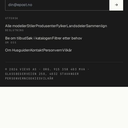
E-postadresse
→
UTFORSK
Alle modeller
Stiler
Produsenter
Fylker
Landsdeler
Sammenlign
BESLUTNING
Be om tilbud
Søk i katalogen
Filtrer etter behov
OM OSS
Om Husguiden
Kontakt
Personvern
Vilkår
© 2026 VIEVO AS · ORG. 915 358 403 MVA ·
GLASSBEGERVEIEN 250, 4032 STAVANGER
PERSONVERN
COOKIES
VILKÅR