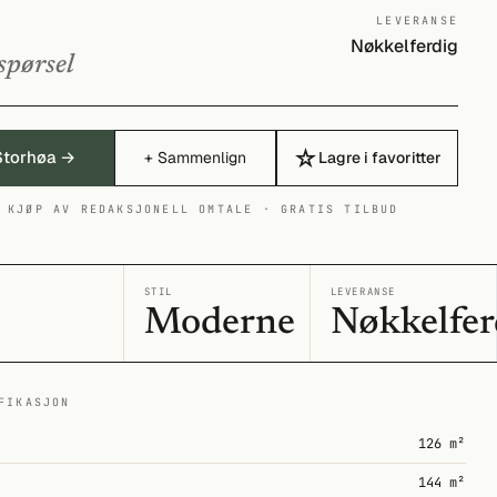
LEVERANSE
Nøkkelferdig
spørsel
☆
Storhøa →
+ Sammenlign
Lagre i favoritter
 KJØP AV REDAKSJONELL OMTALE · GRATIS TILBUD
I
STIL
LEVERANSE
Moderne
Nøkkelfer
FIKASJON
126 m²
144 m²