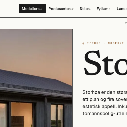
Modeller
Produsenter
Stiler
Fylker
Lands
962
32
4
15
◍ IDÉHUS · MODERNE
St
Storhøa er den stør
ett plan og fire so
estetisk appell. Ink
tomannsbolig-utleie