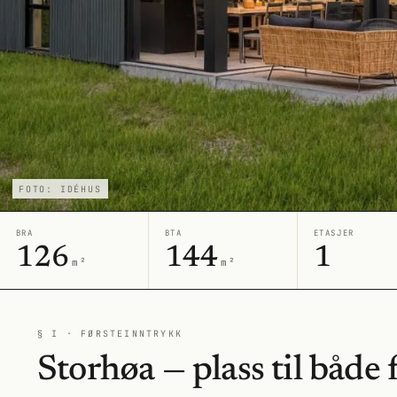
FOTO: IDÉHUS
BRA
BTA
ETASJER
126
144
1
m²
m²
§ I · FØRSTEINNTRYKK
Storhøa — plass til både f