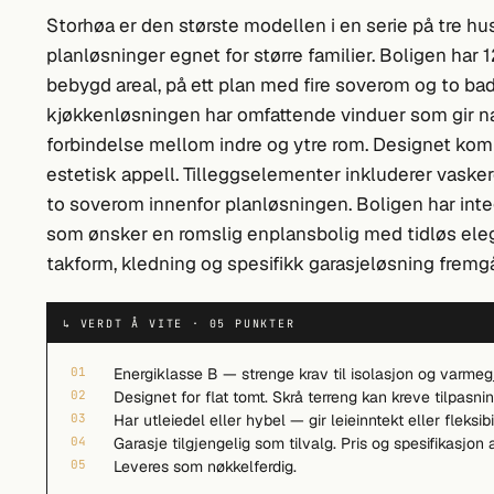
Storhøa er den største modellen i en serie på tre hu
planløsninger egnet for større familier. Boligen har
bebygd areal, på ett plan med fire soverom og to ba
kjøkkenløsningen har omfattende vinduer som gir na
forbindelse mellom indre og ytre rom. Designet ko
estetisk appell. Tilleggselementer inkluderer vaske
to soverom innenfor planløsningen. Boligen har inte
som ønsker en romslig enplansbolig med tidløs eleg
takform, kledning og spesifikk garasjeløsning fremgå
↳ VERDT Å VITE · 05 PUNKTER
01
Energiklasse B — strenge krav til isolasjon og varmeg
02
Designet for flat tomt. Skrå terreng kan kreve tilpasn
03
Har utleiedel eller hybel — gir leieinntekt eller fleksibi
04
Garasje tilgjengelig som tilvalg. Pris og spesifikasjon
05
Leveres som nøkkelferdig.