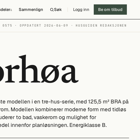
deler
Sammenlign
Søk
Logg inn
Be om tilbud
6
№ 0575 · OPPDATERT 2026-06-09
· HUSGUIDEN REDAKSJONEN
orhøa
ste modellen i en tre-hus-serie, med 125,5 m² BRA på
verom. Modellen kombinerer moderne form med tidløs
luderer to bad, vaskerom og mulighet for
del innenfor planløsningen. Energiklasse B.