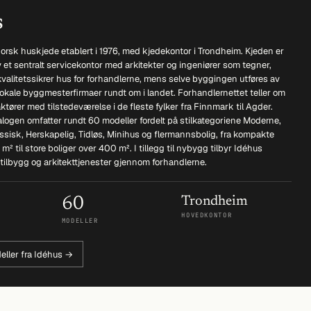
s
orsk huskjede etablert i 1976, med kjedekontor i Trondheim. Kjeden er
et sentralt servicekontor med arkitekter og ingeniører som tegner,
kvalitetssikrer hus for forhandlerne, mens selve byggingen utføres av
okale byggmesterfirmaer rundt om i landet. Forhandlernettet teller om
aktører med tilstedeværelse i de fleste fylker fra Finnmark til Agder.
logen omfatter rundt 60 modeller fordelt på stilkategoriene Moderne,
sisk, Herskapelig, Tidløs, Minihus og flermannsbolig, fra kompakte
m² til store boliger over 400 m². I tillegg til nybygg tilbyr Idéhus
, tilbygg og arkitekttjenester gjennom forhandlerne.
60
Trondheim
HOVEDKONTOR
MODELLER
eller fra Idéhus →