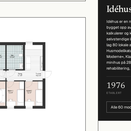
Idéhu
Idéhus er en n
bygget opp av 
kalkulerer og 
selvstendige l
lag 80 lokale 
Husmodellkata
Moderne+, Klas
minihus på 28 
rehabilitering
1976
ETABLERT
Alle 60 mod