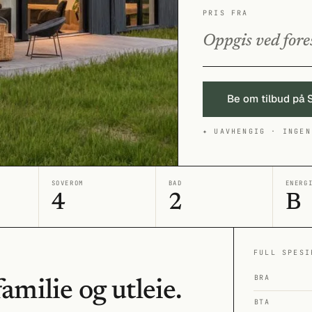
PRIS FRA
Oppgis ved fore
Be om tilbud på 
✦ UAVHENGIG · INGEN
SOVEROM
BAD
ENERG
4
2
B
FULL SPESI
BRA
amilie og utleie.
BTA