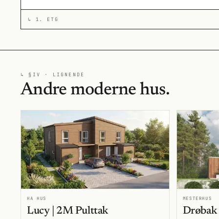
↳
1. ETG
↳ §IV · LIGNENDE
Andre moderne hus.
HA HUS
MESTERHUS
Lucy | 2M Pulttak
Drøbak