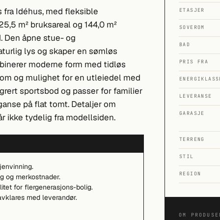
s fra Idéhus, med fleksible
ETASJER
 125,5 m² bruksareal og 144,0 m²
SOVEROM
d. Den åpne stue- og
BAD
turlig lys og skaper en sømløs
PRIS FRA
mbinerer moderne form med tidløs
rom og mulighet for en utleiedel med
ENERGIKLASS
grert sportsbod og passer for familier
LEVERANSE
anse på flat tomt. Detaljer om
GARASJE
r ikke tydelig fra modellsiden.
TERRENG
STIL
jenvinning.
REGION
ing og merkostnader.
litet for flergenerasjons-bolig.
 avklares med leverandør.
OM PRODUSE