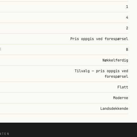
1
4
2
Pris oppgis ved forespørsel
E
B
Nøkkelferdig
Tilvalg — pris oppgis ved
forespørsel
Flatt
Moderne
Landsdekkende
NTEN