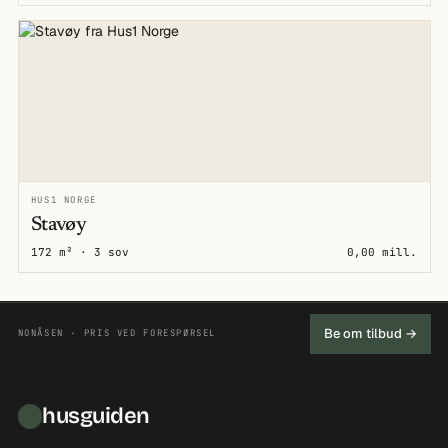
HUS1 NORGE
Stavøy
172 m² · 3 sov
0,00 mill.
Be om tilbud →
NONÅSEN · PRIS VED FORESPØRSEL
husguiden