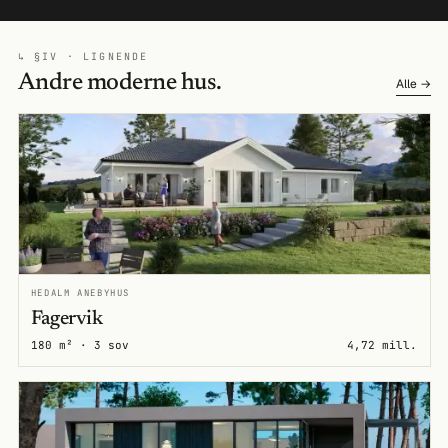
↳ §IV · LIGNENDE
Andre moderne hus.
Alle →
HEDALM ANEBYHUS
Fagervik
180 m² · 3 sov
4,72 mill.