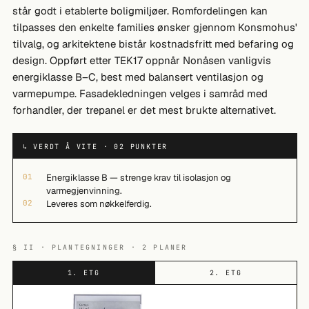
står godt i etablerte boligmiljøer. Romfordelingen kan
tilpasses den enkelte families ønsker gjennom Konsmohus'
tilvalg, og arkitektene bistår kostnadsfritt med befaring og
design. Oppført etter TEK17 oppnår Nonåsen vanligvis
energiklasse B–C, best med balansert ventilasjon og
varmepumpe. Fasadekledningen velges i samråd med
forhandler, der trepanel er det mest brukte alternativet.
↳ VERDT Å VITE · 02 PUNKTER
01
Energiklasse B — strenge krav til isolasjon og
varmegjenvinning.
02
Leveres som nøkkelferdig.
§ II · PLANTEGNINGER · 2 PLANER
1. ETG
2. ETG