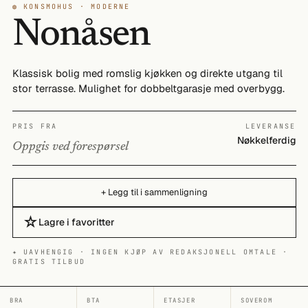
◍ KONSMOHUS · MODERNE
Nonåsen
Klassisk bolig med romslig kjøkken og direkte utgang til
stor terrasse. Mulighet for dobbeltgarasje med overbygg.
PRIS FRA
LEVERANSE
Nøkkelferdig
Oppgis ved forespørsel
+ Legg til i sammenligning
☆
Lagre i favoritter
✦ UAVHENGIG · INGEN KJØP AV REDAKSJONELL OMTALE ·
GRATIS TILBUD
BRA
BTA
ETASJER
SOVEROM