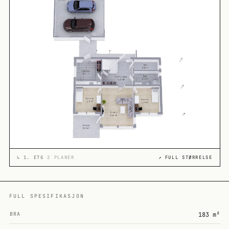
↳
1. ETG
2 PLANER
↗ FULL STØRRELSE
FULL SPESIFIKASJON
BRA
183 m²