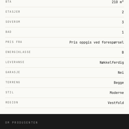
BTA
210 m²
ETASJER
2
SOVEROM
3
BAD
1
PRIS FRA
Pris oppgis ved forespørsel
ENERGIKLASSE
B
LEVERANSE
Nøkkelferdig
GARASJE
Nei
TERRENG
Begge
STIL
Moderne
REGION
Vestfold
OM PRODUSENTEN