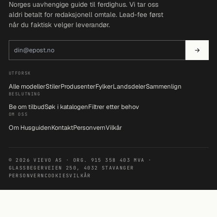
Norges uavhengige guide til ferdighus. Vi tar oss
aldri betalt for redaksjonell omtale. Lead-fee først
når du faktisk velger leverandør.
E-postadresse
→
UTFORSK
Alle modeller
Stiler
Produsenter
Fylker
Landsdeler
Sammenlign
BESLUTNING
Be om tilbud
Søk i katalogen
Filtrer etter behov
OM OSS
Om Husguiden
Kontakt
Personvern
Vilkår
© 2026 VIEVO AS · ORG. 915 358 403 MVA ·
GLASSBEGERVEIEN 250, 4032 STAVANGER
PERSONVERN
COOKIES
VILKÅR