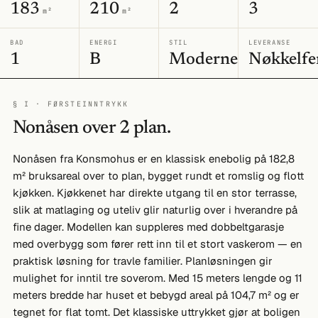
183
210
2
3
m²
m²
BAD
ENERGI
STIL
LEVERANSE
1
B
Moderne
Nøkkelfe
§ I · FØRSTEINNTRYKK
Nonåsen over 2 plan.
Nonåsen fra Konsmohus er en klassisk enebolig på 182,8
m² bruksareal over to plan, bygget rundt et romslig og flott
kjøkken. Kjøkkenet har direkte utgang til en stor terrasse,
slik at matlaging og uteliv glir naturlig over i hverandre på
fine dager. Modellen kan suppleres med dobbeltgarasje
med overbygg som fører rett inn til et stort vaskerom — en
praktisk løsning for travle familier. Planløsningen gir
mulighet for inntil tre soverom. Med 15 meters lengde og 11
meters bredde har huset et bebygd areal på 104,7 m² og er
tegnet for flat tomt. Det klassiske uttrykket gjør at boligen