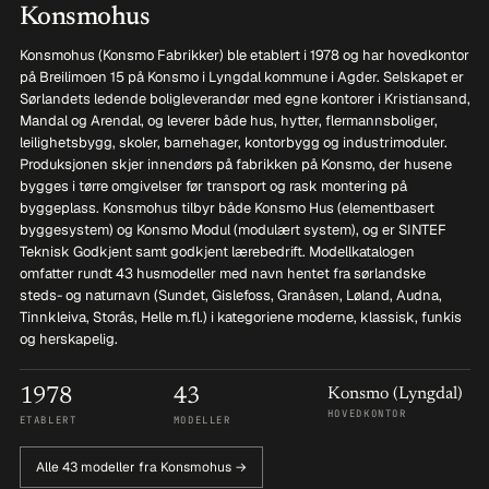
Konsmohus
Konsmohus (Konsmo Fabrikker) ble etablert i 1978 og har hovedkontor
på Breilimoen 15 på Konsmo i Lyngdal kommune i Agder. Selskapet er
Sørlandets ledende boligleverandør med egne kontorer i Kristiansand,
Mandal og Arendal, og leverer både hus, hytter, flermannsboliger,
leilighetsbygg, skoler, barnehager, kontorbygg og industrimoduler.
Produksjonen skjer innendørs på fabrikken på Konsmo, der husene
bygges i tørre omgivelser før transport og rask montering på
byggeplass. Konsmohus tilbyr både Konsmo Hus (elementbasert
byggesystem) og Konsmo Modul (modulært system), og er SINTEF
Teknisk Godkjent samt godkjent lærebedrift. Modellkatalogen
omfatter rundt 43 husmodeller med navn hentet fra sørlandske
steds- og naturnavn (Sundet, Gislefoss, Granåsen, Løland, Audna,
Tinnkleiva, Storås, Helle m.fl.) i kategoriene moderne, klassisk, funkis
og herskapelig.
1978
43
Konsmo (Lyngdal)
HOVEDKONTOR
ETABLERT
MODELLER
Alle 43 modeller fra Konsmohus →