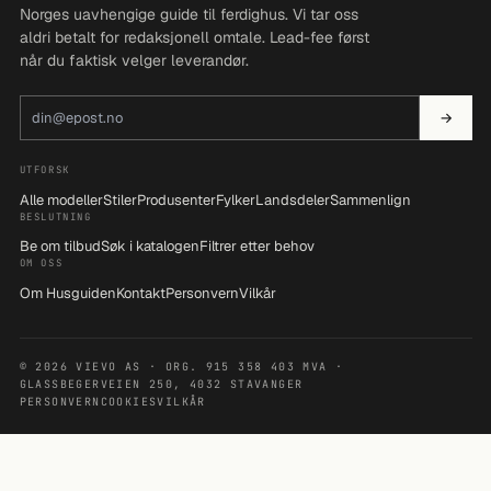
Norges uavhengige guide til ferdighus. Vi tar oss
aldri betalt for redaksjonell omtale. Lead-fee først
når du faktisk velger leverandør.
E-postadresse
→
UTFORSK
Alle modeller
Stiler
Produsenter
Fylker
Landsdeler
Sammenlign
BESLUTNING
Be om tilbud
Søk i katalogen
Filtrer etter behov
OM OSS
Om Husguiden
Kontakt
Personvern
Vilkår
© 2026 VIEVO AS · ORG. 915 358 403 MVA ·
GLASSBEGERVEIEN 250, 4032 STAVANGER
PERSONVERN
COOKIES
VILKÅR