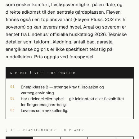
som ønsker komfort, livsløpsvennlighet på en flate, og
direkte adkomst til den sentrale gårdsplassen. Fløyen
finnes også i en toplansvariant (Fløyen Pluss, 202 m², 5
soverom) og kan leveres med hybel. Areal og soverom er
hentet fra Lindehus' offisielle huskatalog 2026. Tekniske
detaljer som takform, kledning, antall bad, garasje,
energiklasse og pris er ikke spesifisert tekstlig på
modellsiden. Pris oppgis ved forespørsel.
↳ VERDT Å VITE · 03 PUNKTER
01
Energiklasse B — strenge krav til isolasjon og
varmegjenvinning.
02
Har utleiedel eller hybel — gir leieinntekt eller fleksibilitet
for flergenerasjons-bolig.
03
Leveres som nøkkelferdig.
§ II · PLANTEGNINGER · 8 PLANER