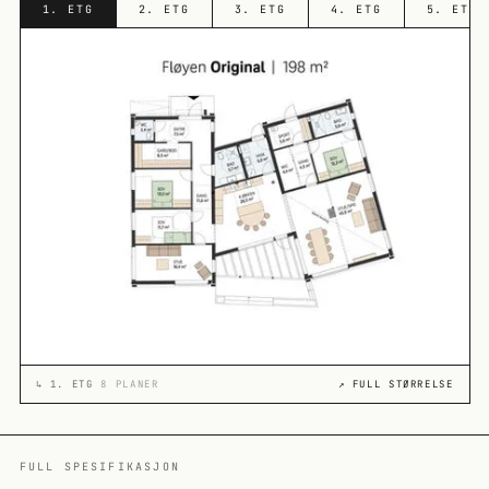
1. ETG
2. ETG
3. ETG
4. ETG
5. ETG
↳
1. ETG
8 PLANER
↗ FULL STØRRELSE
FULL SPESIFIKASJON