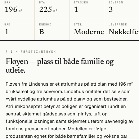
BRA
BTA
ETASJER
SOVEROM
196
225
1
3
m²
m²
BAD
ENERGI
STIL
LEVERANSE
1
B
Moderne
Nøkkelfe
§ I · FØRSTEINNTRYKK
Fløyen — plass til både familie og
utleie.
Fløyen fra Lindehus er et atriumhus på ett plan med 196 m²
bruksareal og tre soverom. Lindehus omtaler det selv som
«vårt nydelige atriumhus på ett plan» og som bestselger.
Atriumkonseptet betyr at boligen er organisert rundt en
sentral, skjermet gårdsplass som gir lys, luft og
funksjonelle løsninger, samt skjermet uterom uavhengig av
tomtens grense mot naboer. Modellen er ifølge
produsenten egnet for både barnefamilier og voksne par