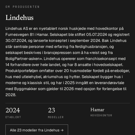
OM PRODUSENTEN
Lindehus
Lindehus AS er en nyetablert norsk huskjede med hovedkontor på
Furnesvegen 81 i Hamar. Selskapet ble stiftet 05.07.2024 og registrert
30.07.2024, og lanserte konseptet i september 2024. Bak Lindehus
står sentrale personer med erfaring fra ferdighusbransjen, og
selskapet beskrives i bransjepressen som å ha «reist seg fra
BoligPartner-asken». Lindehus opererer som franchisekonsept med
14 forhandlere over hele landet, og har 8 ansatte i hovedselskapet.
Produktporteføljen omfatter over 20 husmodeller fordelt på eneboliger,
hus med utleiehybel, atriumshus og hytter. Selskapet bygger hus i
moderne og klassisk stil, og har i 2025 inngått en leverandøravtale
med Byggmakker som gjelder til 2026 med opsjon for forlengelse til
2028.
2024
23
Hamar
HOVEDKONTOR
ETABLERT
MODELLER
Alle 23 modeller fra Lindehus →