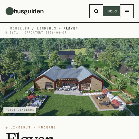
Hopp til hovedinnhold
husguiden
Tilbud
↳
MODELLER
/
LINDEHUS
/
FLØYEN
№ 0671 · OPPDATERT 2026-06-09
FOTO: LINDEHUS
◍ LINDEHUS · MODERNE