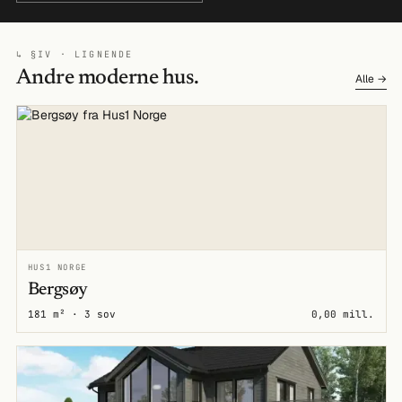
↳ §IV · LIGNENDE
Andre moderne hus.
Alle →
HUS1 NORGE
Bergsøy
181 m² · 3 sov
0,00 mill.