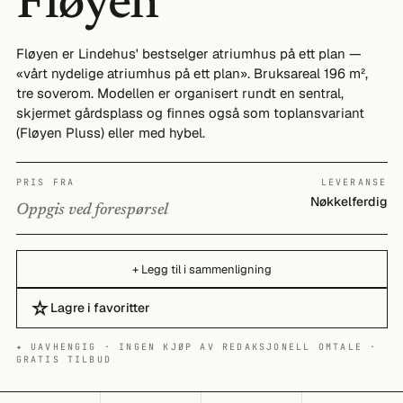
Fløyen
Fløyen er Lindehus' bestselger atriumhus på ett plan —
«vårt nydelige atriumhus på ett plan». Bruksareal 196 m²,
tre soverom. Modellen er organisert rundt en sentral,
skjermet gårdsplass og finnes også som toplansvariant
(Fløyen Pluss) eller med hybel.
PRIS FRA
LEVERANSE
Nøkkelferdig
Oppgis ved forespørsel
+ Legg til i sammenligning
☆
Lagre i favoritter
✦ UAVHENGIG · INGEN KJØP AV REDAKSJONELL OMTALE ·
GRATIS TILBUD