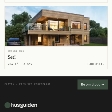
NORSKE HUS
Seti
204 m² · 3 sov
0,00 mill.
Be om tilbud →
FLØYEN · PRIS VED FORESPØRSEL
husguiden