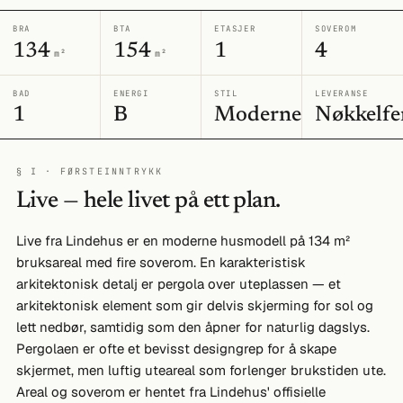
BRA
BTA
ETASJER
SOVEROM
134
154
1
4
m²
m²
BAD
ENERGI
STIL
LEVERANSE
1
B
Moderne
Nøkkelfe
§ I · FØRSTEINNTRYKK
Live — hele livet på ett plan.
Live fra Lindehus er en moderne husmodell på 134 m²
bruksareal med fire soverom. En karakteristisk
arkitektonisk detalj er pergola over uteplassen — et
arkitektonisk element som gir delvis skjerming for sol og
lett nedbør, samtidig som den åpner for naturlig dagslys.
Pergolaen er ofte et bevisst designgrep for å skape
skjermet, men luftig uteareal som forlenger brukstiden ute.
Areal og soverom er hentet fra Lindehus' offisielle