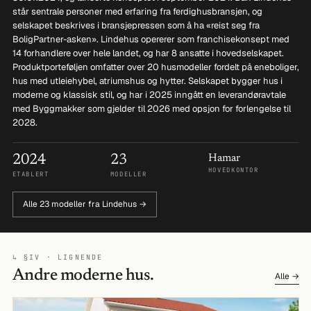
står sentrale personer med erfaring fra ferdighusbransjen, og
selskapet beskrives i bransjepressen som å ha «reist seg fra
BoligPartner-asken». Lindehus opererer som franchisekonsept med
14 forhandlere over hele landet, og har 8 ansatte i hovedselskapet.
Produktporteføljen omfatter over 20 husmodeller fordelt på eneboliger,
hus med utleiehybel, atriumshus og hytter. Selskapet bygger hus i
moderne og klassisk stil, og har i 2025 inngått en leverandøravtale
med Byggmakker som gjelder til 2026 med opsjon for forlengelse til
2028.
2024
23
Hamar
HOVEDKONTOR
ETABLERT
MODELLER
Alle 23 modeller fra Lindehus →
↳ §IV · LIGNENDE
Andre moderne hus.
Alle →