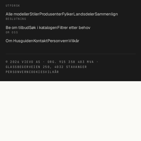
UTFORSK
Alle modeller
Stiler
Produsenter
Fylker
Landsdeler
Sammenlign
BESLUTNING
Be om tilbud
Søk i katalogen
Filtrer etter behov
OM OSS
Om Husguiden
Kontakt
Personvern
Vilkår
© 2026 VIEVO AS · ORG. 915 358 403 MVA ·
GLASSBEGERVEIEN 250, 4032 STAVANGER
PERSONVERN
COOKIES
VILKÅR