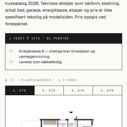
huskatalog 2026. Tekniske detaljer som takform, kledning,
antall bad, garasje, energiklasse, etasjer og pris er ikke
spesifisert tekstlig på modellsiden. Pris oppgis ved
forespørsel.
↳ VERDT Å VITE · 02 PUNKTER
01
Energiklasse B — strenge krav til isolasjon og
varmegjenvinning.
02
Leveres som nøkkelferdig.
§ II · PLANTEGNINGER · 4 PLANER
1. ETG
2. ETG
3. ETG
4. ETG