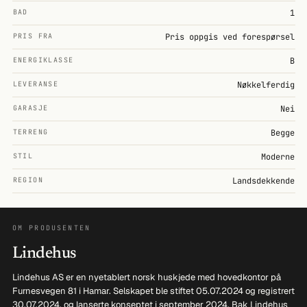
BAD
1
PRIS FRA
Pris oppgis ved forespørsel
ENERGIKLASSE
B
LEVERANSE
Nøkkelferdig
GARASJE
Nei
TERRENG
Begge
STIL
Moderne
REGION
Landsdekkende
OM PRODUSENTEN
Lindehus
Lindehus AS er en nyetablert norsk huskjede med hovedkontor på
Furnesvegen 81 i Hamar. Selskapet ble stiftet 05.07.2024 og registrert
30.07.2024, og lanserte konseptet i september 2024. Bak Lindehus