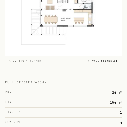
↳
1. ETG
4 PLANER
↗ FULL STØRRELSE
FULL SPESIFIKASJON
BRA
134 m²
BTA
154 m²
ETASJER
1
SOVEROM
4