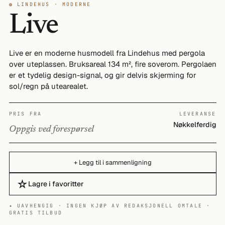
◍ LINDEHUS · MODERNE
Live
Live er en moderne husmodell fra Lindehus med pergola
over uteplassen. Bruksareal 134 m², fire soverom. Pergolaen
er et tydelig design-signal, og gir delvis skjerming for
sol/regn på utearealet.
PRIS FRA
LEVERANSE
Nøkkelferdig
Oppgis ved forespørsel
+ Legg til i sammenligning
☆
Lagre i favoritter
✦ UAVHENGIG · INGEN KJØP AV REDAKSJONELL OMTALE ·
GRATIS TILBUD