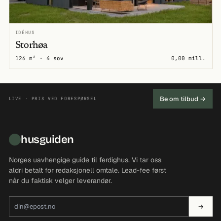
IDÉHUS
Storhøa
126 m² · 4 sov
0,00 mill.
Be om tilbud →
LIVE · PRIS VED FORESPØRSEL
husguiden
Norges uavhengige guide til ferdighus. Vi tar oss
aldri betalt for redaksjonell omtale. Lead-fee først
når du faktisk velger leverandør.
E-postadresse
→