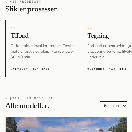
↳ §II PROSESSEN
Slik er prosessen.
01
02
Tilbud
Tegning
Du kontakter lokal forhandler. Første
Forhandler bearbeider gr
møte er gratis og uforpliktende, varer
plassering på tomt, tilval
60–90 min.
underveis.
VARIGHET: 1–2 UKER
VARIGHET: 3–6 UKER
↳ §III · 23 MODELLER
Alle modeller.