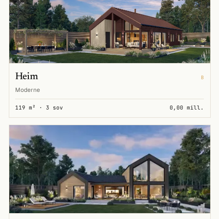
Heim
B
Moderne
119 m² · 3 sov
0,00 mill.