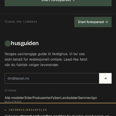
Start forespørsel →
TILBUD FRA LINDEHUS
husguiden
Norges uavhengige guide til ferdighus. Vi tar oss
aldri betalt for redaksjonell omtale. Lead-fee først
når du faktisk velger leverandør.
E-postadresse
→
UTFORSK
Alle modeller
Stiler
Produsenter
Fylker
Landsdeler
Sammenlign
BESLUTNING
Be om tilbud
Søk i katalogen
Filtrer etter behov
↳ INFORMASJONSKAPSLER
OM OSS