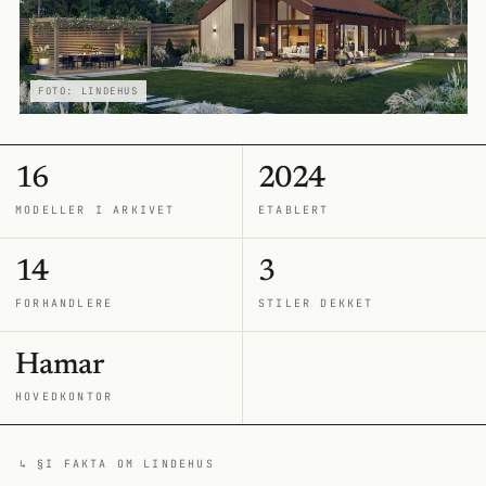
FOTO: LINDEHUS
16
2024
MODELLER I ARKIVET
ETABLERT
14
3
FORHANDLERE
STILER DEKKET
Hamar
HOVEDKONTOR
↳ §I FAKTA OM LINDEHUS