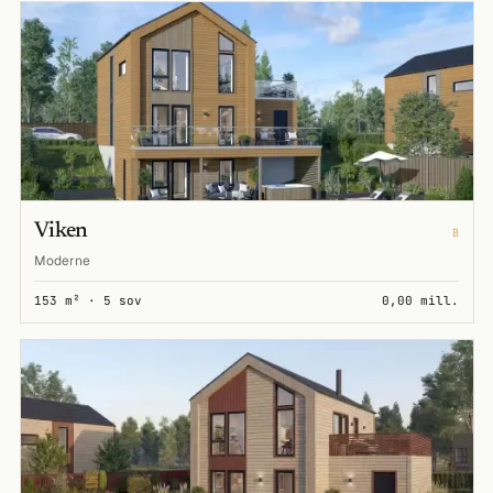
Viken
B
Moderne
153 m² · 5 sov
0,00 mill.