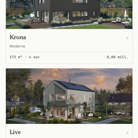
Krona
B
Moderne
173 m² · 4 sov
0,00 mill.
Live
B