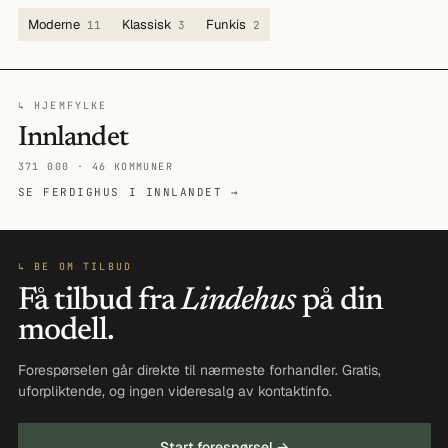
Moderne
Klassisk
Funkis
11
3
2
↳ HJEMFYLKE
Innlandet
371 000 · 46 KOMMUNER
SE FERDIGHUS I INNLANDET →
↳ BE OM TILBUD
Få tilbud fra
Lindehus
på din
modell.
Forespørselen går direkte til nærmeste forhandler. Gratis,
uforpliktende, og ingen videresalg av kontaktinfo.
Start forespørsel →