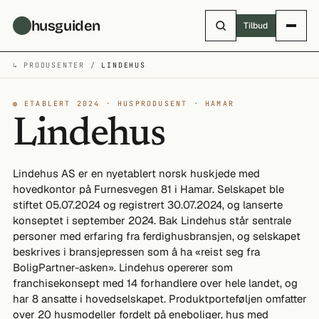
Hopp til hovedinnhold
husguiden
Tilbud
↳ PRODUSENTER /
LINDEHUS
◍ ETABLERT 2024 · HUSPRODUSENT · HAMAR
Lindehus
Lindehus AS er en nyetablert norsk huskjede med
hovedkontor på Furnesvegen 81 i Hamar. Selskapet ble
stiftet 05.07.2024 og registrert 30.07.2024, og lanserte
konseptet i september 2024. Bak Lindehus står sentrale
personer med erfaring fra ferdighusbransjen, og selskapet
beskrives i bransjepressen som å ha «reist seg fra
BoligPartner-asken». Lindehus opererer som
franchisekonsept med 14 forhandlere over hele landet, og
har 8 ansatte i hovedselskapet. Produktporteføljen omfatter
over 20 husmodeller fordelt på eneboliger, hus med