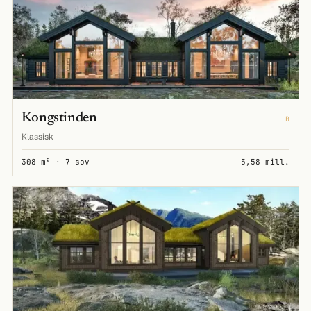
Kongstinden
B
Klassisk
308 m² · 7 sov
5,58 mill.