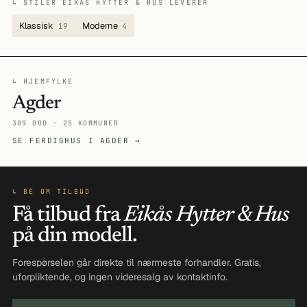
↳ STILER EIKÅS HYTTER & HUS LEVERER
Klassisk
Moderne
19
4
↳ HJEMFYLKE
Agder
309 000 · 25 KOMMUNER
SE FERDIGHUS I AGDER →
↳ BE OM TILBUD
Få tilbud fra
Eikås Hytter & Hus
på din modell.
Forespørselen går direkte til nærmeste forhandler. Gratis,
uforpliktende, og ingen videresalg av kontaktinfo.