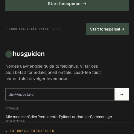
Start forespørsel →
Start forespørsel →
TILBUD FRA EIKÅS HYTTER & HUS
husguiden
Norges uavhengige guide til ferdighus. Vi tar oss
aldri betalt for redaksjonell omtale. Lead-fee først
når du faktisk velger leverandør.
E-postadresse
→
UTFORSK
Alle modeller
Stiler
Produsenter
Fylker
Landsdeler
Sammenlign
BESLUTNING
Be om tilbud
Søk i katalogen
Filtrer etter behov
↳ INFORMASJONSKAPSLER