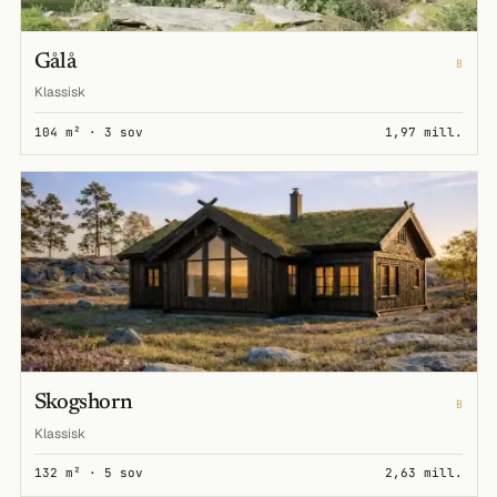
Gålå
B
Klassisk
104 m² · 3 sov
1,97 mill.
Skogshorn
B
Klassisk
132 m² · 5 sov
2,63 mill.