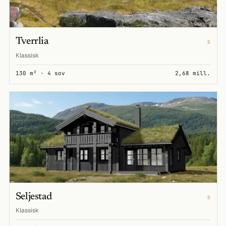
Tverrlia
B
Klassisk
130 m² · 4 sov
2,68 mill.
Seljestad
B
Klassisk