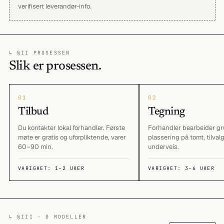
verifisert leverandør-info.
↳ §II PROSESSEN
Slik er prosessen.
01
02
Tilbud
Tegning
Du kontakter lokal forhandler. Første
Forhandler bearbeider gr
møte er gratis og uforpliktende, varer
plassering på tomt, tilval
60–90 min.
underveis.
VARIGHET: 1–2 UKER
VARIGHET: 3–6 UKER
↳ §III · 0 MODELLER