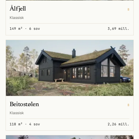
Ålfjell
B
Klassisk
149 m² · 6 sov
3,69 mill.
Beitostølen
B
Klassisk
118 m² · 4 sov
2,26 mill.