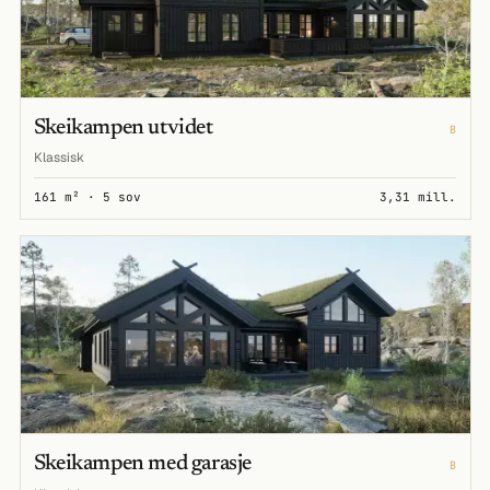
Skeikampen utvidet
B
Klassisk
161 m² · 5 sov
3,31 mill.
Skeikampen med garasje
B