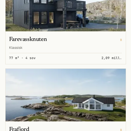
Farevassknuten
B
Klassisk
77 m² · 4 sov
2,09 mill.
Frafjord
B