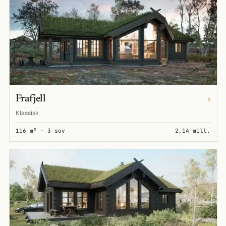
Frafjell
B
Klassisk
116 m² · 3 sov
2,14 mill.