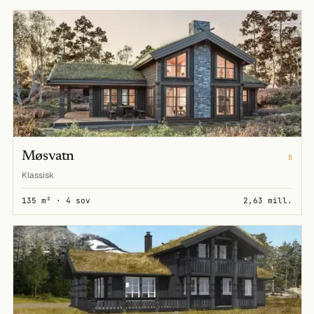
Møsvatn
B
Klassisk
135 m² · 4 sov
2,63 mill.