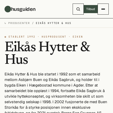
Hopp til hovedinnhold
husguiden
Tilbud
↳ PRODUSENTER /
EIKÅS HYTTER & HUS
◍ ETABLERT 1992 · HUSPRODUSENT · EIKEN
Eikås Hytter &
Hus
Eikås Hytter & Hus ble startet i 1992 som et samarbeid
mellom Asbjørn Buen og Eikås Sagbruk, og holder til i
bygda Eiken i Hægebostad kommune i Agder. Etter at
samarbeidet ble oppløst i 1994, fortsatte Eikås Sagbruk å
utvikle hyttekonseptet, og virksomheten ble skilt ut som
selvstendig selskap i 1998. I 2002 fusjonerte de med Buen
Storkås for å styrke posisjonen innen eksklusive
fritidsbygg, og fra 2021 overtok Berge Sag Gruppen AS