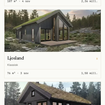
107 m² · 4 sov
2,36 mill.
Ljosland
B
Klassisk
76 m² · 3 sov
1,50 mill.