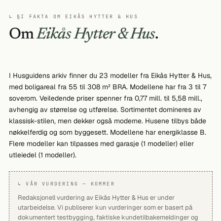
↳ §I FAKTA OM EIKÅS HYTTER & HUS
Om
Eikås Hytter & Hus
.
I Husguidens arkiv finner du 23 modeller fra Eikås Hytter & Hus,
med boligareal fra 55 til 308 m² BRA. Modellene har fra 3 til 7
soverom. Veiledende priser spenner fra 0,77 mill. til 5,58 mill.,
avhengig av størrelse og utførelse. Sortimentet domineres av
klassisk-stilen, men dekker også moderne. Husene tilbys både
nøkkelferdig og som byggesett. Modellene har energiklasse B.
Flere modeller kan tilpasses med garasje (1 modeller) eller
utleiedel (1 modeller).
↳ VÅR VURDERING — KOMMER
Redaksjonell vurdering av Eikås Hytter & Hus er under
utarbeidelse. Vi publiserer kun vurderinger som er basert på
dokumentert testbygging, faktiske kundetilbakemeldinger og