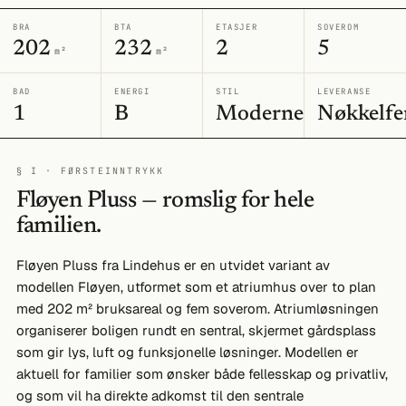
BRA
BTA
ETASJER
SOVEROM
202
232
2
5
m²
m²
BAD
ENERGI
STIL
LEVERANSE
1
B
Moderne
Nøkkelfe
§ I · FØRSTEINNTRYKK
Fløyen Pluss — romslig for hele
familien.
Fløyen Pluss fra Lindehus er en utvidet variant av
modellen Fløyen, utformet som et atriumhus over to plan
med 202 m² bruksareal og fem soverom. Atriumløsningen
organiserer boligen rundt en sentral, skjermet gårdsplass
som gir lys, luft og funksjonelle løsninger. Modellen er
aktuell for familier som ønsker både fellesskap og privatliv,
og som vil ha direkte adkomst til den sentrale