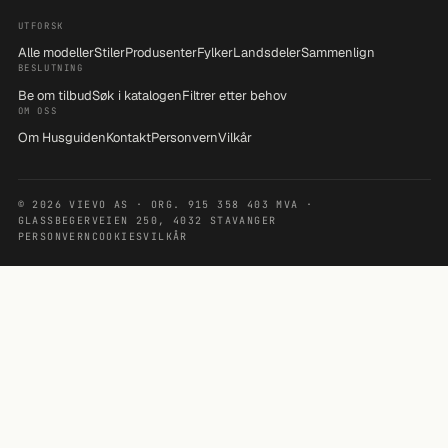
UTFORSK
Alle modeller
Stiler
Produsenter
Fylker
Landsdeler
Sammenlign
BESLUTNING
Be om tilbud
Søk i katalogen
Filtrer etter behov
OM OSS
Om Husguiden
Kontakt
Personvern
Vilkår
© 2026 VIEVO AS · ORG. 915 358 403 MVA ·
GLASSBEGERVEIEN 250, 4032 STAVANGER
PERSONVERN
COOKIES
VILKÅR