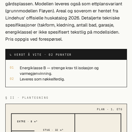
gårdsplassen. Modellen leveres også som ettplansvariant
(grunnmodellen Fløyen). Areal og soverom er hentet fra
Lindehus' offisielle huskatalog 2026. Detaljerte tekniske
spesifikasjoner (takform, kledning, antall bad, garasje,
energiklasse) er ikke spesifisert tekstlig på modellsiden.
Pris oppgis ved forespørsel.
↳ VERDT Å VITE · 02 PUNKTER
01
Energiklasse B — strenge krav til isolasjon og
varmegjenvinning.
02
Leveres som nøkkelferdig.
§ II · PLANTEGNING
PLAN · 1. ETG
ENTRÉ · 8 m²
STUE · 32 m²