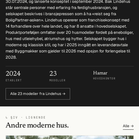
30.07.2024, og lanserte konseptet i september 2024. Bak Lindehus
står sentrale personer med erfaring fra ferdighusbransjen, og
selskapet beskrives i bransjepressen som å ha «reist seg fra
BoligPartner-asken». Lindehus opererer som franchisekonsept med
14 forhandlere over hele landet, og har 8 ansatte i hovedselskapet.
Produktporteføljen omfatter over 20 husmodeller fordelt på eneboliger,
hus med utleiehybel, atriumshus og hytter. Selskapet bygger hus i
moderne og klassisk stil, og har i 2025 inngått en leverandøravtale
med Byggmakker som gjelder til 2026 med opsjon for forlengelse til
2028.
2024
23
Hamar
HOVEDKONTOR
ETABLERT
MODELLER
Alle 23 modeller fra Lindehus →
↳ §IV · LIGNENDE
Andre moderne hus.
Alle →