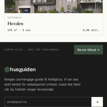
SYSTEMHUS
Hovden
195 m² · 5 sov
0,00 mill.
Be om tilbud →
FLØYEN PLUSS · PRIS VED FORESPØRSEL
husguiden
Norges uavhengige guide til ferdighus. Vi tar oss
aldri betalt for redaksjonell omtale. Lead-fee først
når du faktisk velger leverandør.
E-postadresse
→