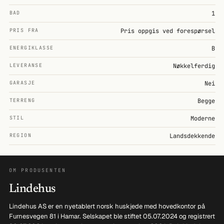
BAD
1
PRIS FRA
Pris oppgis ved forespørsel
ENERGIKLASSE
B
LEVERANSE
Nøkkelferdig
GARASJE
Nei
TERRENG
Begge
STIL
Moderne
REGION
Landsdekkende
OM PRODUSENTEN
Lindehus
Lindehus AS er en nyetablert norsk huskjede med hovedkontor på
Furnesvegen 81 i Hamar. Selskapet ble stiftet 05.07.2024 og registrert