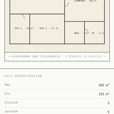
KJØKKEN · 18 m²
SOV 1 · 14 m²
SOV 2 · 11 m²
BAD · 7 m²
WC · 3 m²
↳ PLANTEGNING IKKE TILGJENGELIG · 2 ETASJER
BE OM BROSJYRE →
FULL SPESIFIKASJON
BRA
202 m²
BTA
232 m²
ETASJER
2
SOVEROM
5