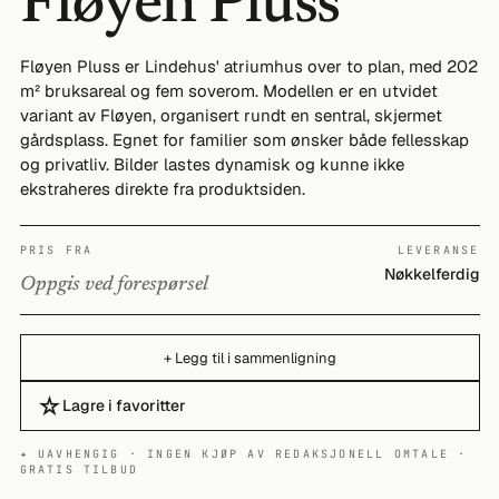
Fløyen Pluss
Fløyen Pluss er Lindehus' atriumhus over to plan, med 202
m² bruksareal og fem soverom. Modellen er en utvidet
variant av Fløyen, organisert rundt en sentral, skjermet
gårdsplass. Egnet for familier som ønsker både fellesskap
og privatliv. Bilder lastes dynamisk og kunne ikke
ekstraheres direkte fra produktsiden.
PRIS FRA
LEVERANSE
Nøkkelferdig
Oppgis ved forespørsel
+ Legg til i sammenligning
☆
Lagre i favoritter
✦ UAVHENGIG · INGEN KJØP AV REDAKSJONELL OMTALE ·
GRATIS TILBUD